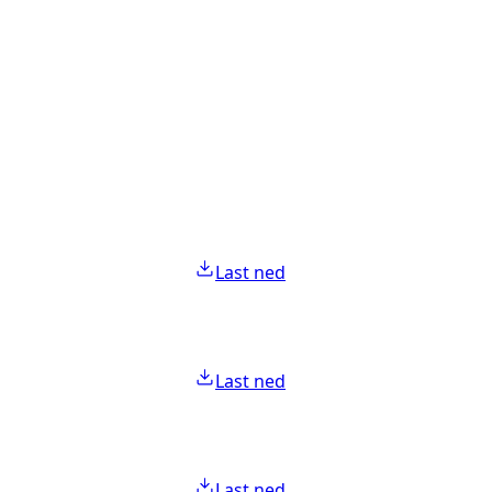
Last ned
Last ned
Last ned