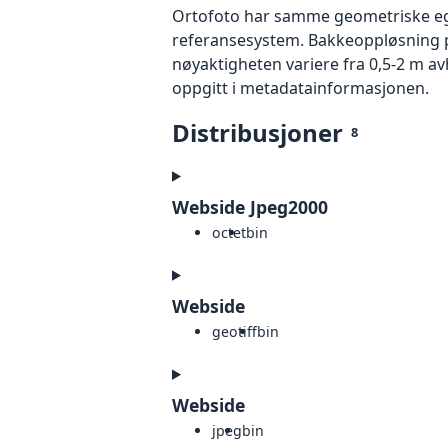
Ortofoto har samme geometriske egen
referansesystem. Bakkeoppløsning på
nøyaktigheten variere fra 0,5-2 m a
oppgitt i metadatainformasjonen.
Distribusjoner
8
Webside Jpeg2000
octet
bin
Webside
geotiff
bin
Webside
jpeg
bin