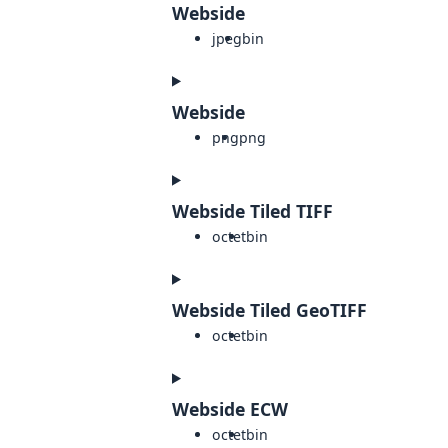
Webside
jpeg
bin
Webside
png
png
Webside Tiled TIFF
octet
bin
Webside Tiled GeoTIFF
octet
bin
Webside ECW
octet
bin