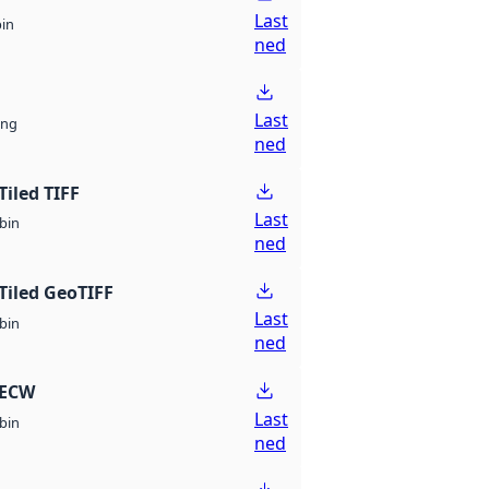
Last
bin
ned
Last
ng
ned
Tiled TIFF
Last
bin
ned
Tiled GeoTIFF
Last
bin
ned
 ECW
Last
bin
ned