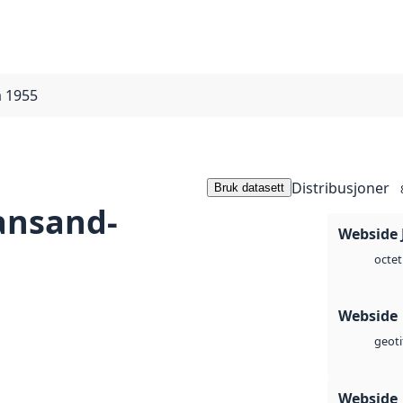
a 1955
Distribusjoner
Bruk datasett
iansand-
Webside 
octet
Webside
geoti
Webside