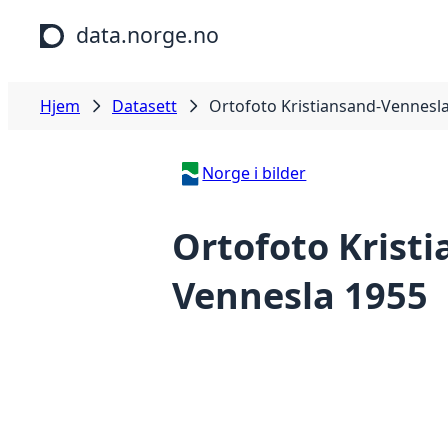
Hopp til hovedinnhold
data.norge.no
Hjem
Datasett
Ortofoto Kristiansand-Vennesl
Norge i bilder
Ortofoto Krist
Vennesla 1955