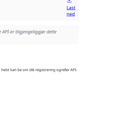
Last
ned
e API-er tilgjengeliggjør dette
 helst kan be om slik registrering og/eller API-