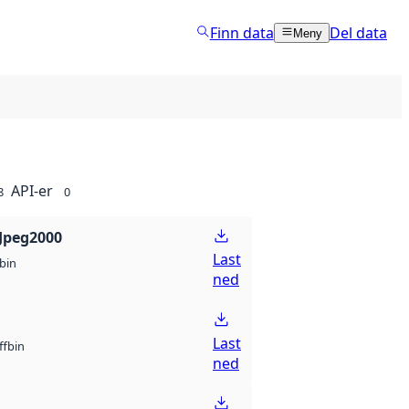
Finn data
Del data
Meny
API-er
8
0
Jpeg2000
Last
bin
ned
Last
bin
ff
ned