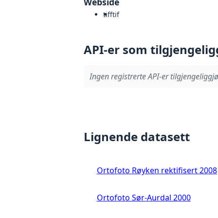
Webside
tiff
tif
API-er som tilgjengelig
Ingen registrerte API-er tilgjengeliggjø
Lignende datasett
Ortofoto Røyken rektifisert 2008
Ortofoto Sør-Aurdal 2000