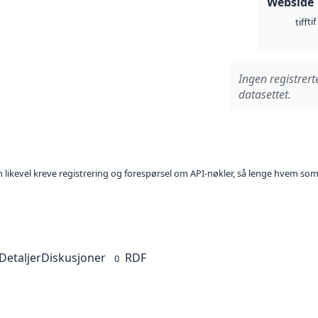
Webside
tif
tiff
Ingen registrert
datasettet.
kan likevel kreve registrering og forespørsel om API-nøkler, så lenge hvem som
Detaljer
Diskusjoner
RDF
0