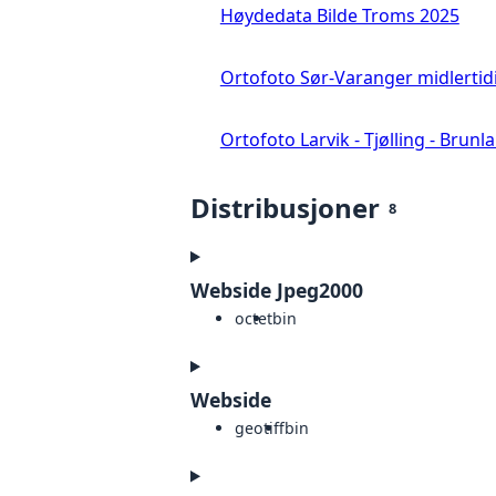
Høydedata Bilde Troms 2025
Ortofoto Sør-Varanger midlertid
Ortofoto Larvik - Tjølling - Brunl
Distribusjoner
8
Webside Jpeg2000
octet
bin
Webside
geotiff
bin