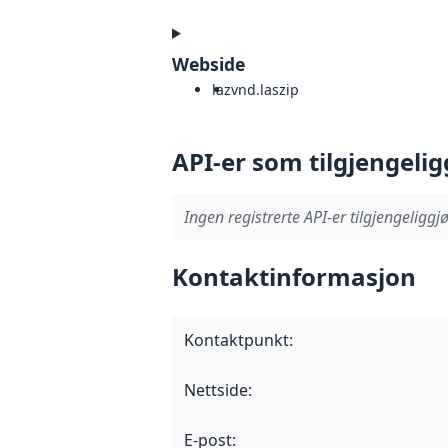
Webside
laz
vnd.laszip
API-er som tilgjengelig
Ingen registrerte API-er tilgjengeliggjø
Kontaktinformasjon
Kontaktpunkt
:
Nettside
:
E-post
: