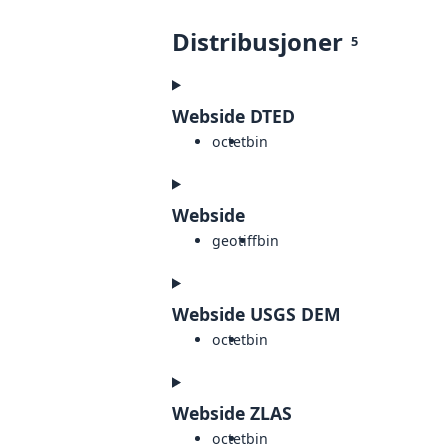
Distribusjoner
5
Webside DTED
octet
bin
Webside
geotiff
bin
Webside USGS DEM
octet
bin
Webside ZLAS
octet
bin