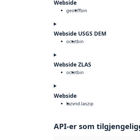
Webside
geotiff
bin
Webside USGS DEM
octet
bin
Webside ZLAS
octet
bin
Webside
laz
vnd.laszip
API-er som tilgjengelig