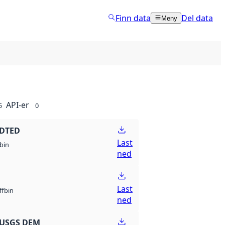
Finn data
Del data
Meny
API-er
5
0
 DTED
Last
bin
ned
Last
bin
ff
ned
 USGS DEM