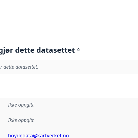
gjør dette datasettet
0
r dette datasettet.
Ikke oppgitt
Ikke oppgitt
hoydedata@kartverket.no