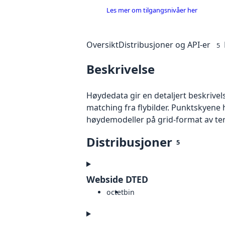
Les mer om tilgangsnivåer her
Oversikt
Distribusjoner og API-er
5
Beskrivelse
Høydedata gir en detaljert beskrivel
matching fra flybilder. Punktskyene 
høydemodeller på grid-format av te
Distribusjoner
5
Webside DTED
octet
bin