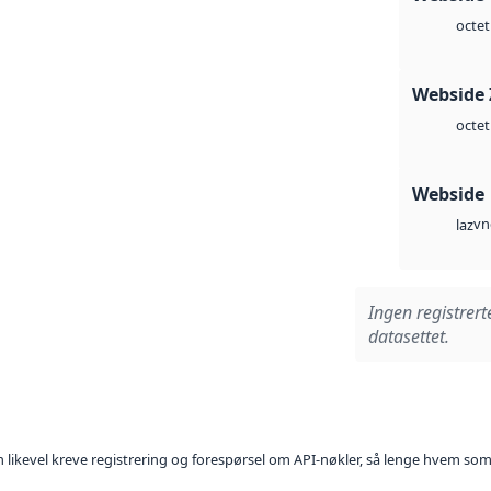
octet
Webside 
octet
Webside
vn
laz
Ingen registrert
datasettet.
kan likevel kreve registrering og forespørsel om API-nøkler, så lenge hvem som