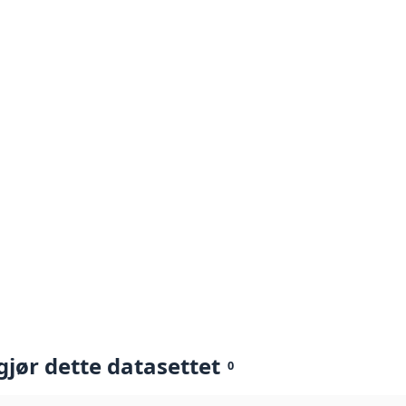
gjør dette datasettet
0