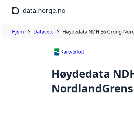
Hopp til hovedinnhold
data.norge.no
Hjem
Datasett
Høydedata NDH E6 Grong-Nord
Kartverket
Høydedata NDH
NordlandGrens