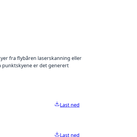
yer fra flybåren laserskanning eller
ra punktskyene er det generert
Last ned
Last ned