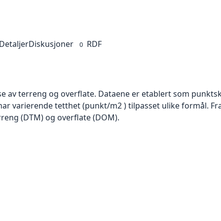
Detaljer
Diskusjoner
RDF
0
se av terreng og overflate. Dataene er etablert som punktsk
har varierende tetthet (punkt/m2 ) tilpasset ulike formål. F
rreng (DTM) og overflate (DOM).