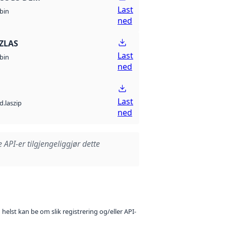
Last
bin
ned
ZLAS
Last
bin
ned
Last
d.laszip
ned
e API-er tilgjengeliggjør dette
 helst kan be om slik registrering og/eller API-