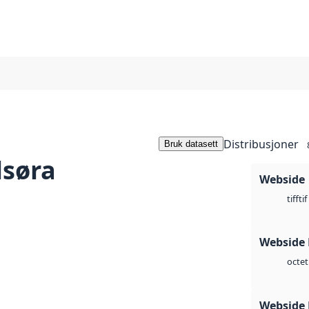
Distribusjoner
Bruk datasett
lsøra
Webside
tif
tiff
Webside
octet
Webside 