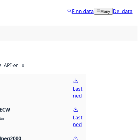
Finn data
Del data
Meny
API-er
8
0
Last
ned
 ECW
Last
bin
ned
Jpeg2000