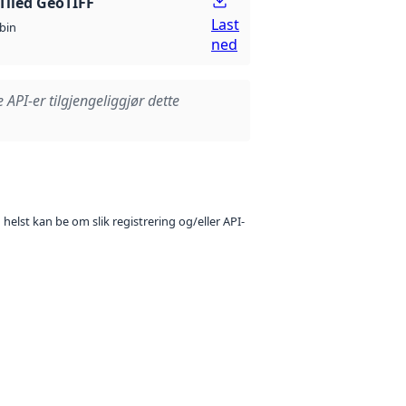
Tiled GeoTIFF
Last
bin
ned
e API-er tilgjengeliggjør dette
 helst kan be om slik registrering og/eller API-