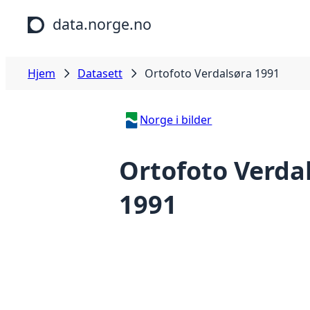
Hopp til hovedinnhold
data.norge.no
Hjem
Datasett
Ortofoto Verdalsøra 1991
Norge i bilder
Ortofoto Verda
1991