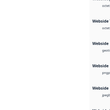
octet
Webside 
octet
Webside
geoti
Webside
p
png
Webside
jpeg