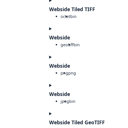
Webside Tiled TIFF
octet
bin
Webside
geotiff
bin
Webside
png
png
Webside
jpeg
bin
Webside Tiled GeoTIFF