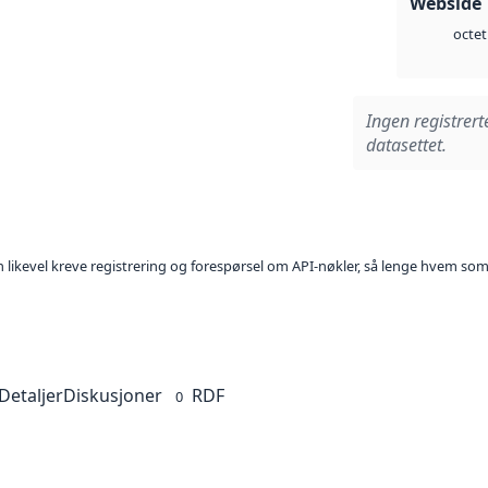
Webside 
octet
Ingen registrert
datasettet.
kan likevel kreve registrering og forespørsel om API-nøkler, så lenge hvem som
Detaljer
Diskusjoner
RDF
0