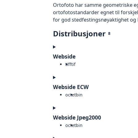
Ortofoto har samme geometriske egen
ortofotostandarder egnet til forskj
for god stedfestingsnøyaktighet og 
Distribusjoner
8
Webside
tiff
tif
Webside ECW
octet
bin
Webside Jpeg2000
octet
bin