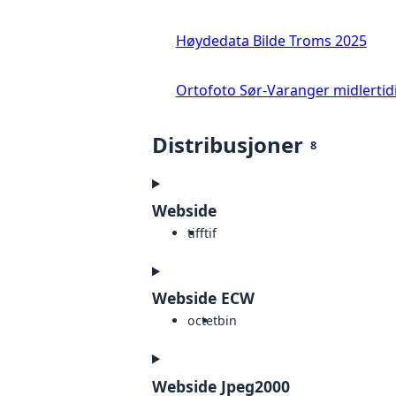
Høydedata Bilde Troms 2025
Ortofoto Sør-Varanger midlertid
Distribusjoner
8
Webside
tiff
tif
Webside ECW
octet
bin
Webside Jpeg2000