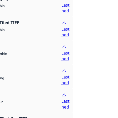
Last
bin
ned
Tiled TIFF
Last
bin
ned
Last
bin
ff
ned
Last
ng
ned
Last
bin
ned