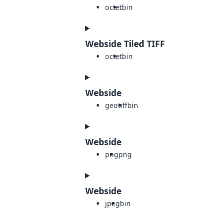
octet
bin
Webside Tiled TIFF
octet
bin
Webside
geotiff
bin
Webside
png
png
Webside
jpeg
bin