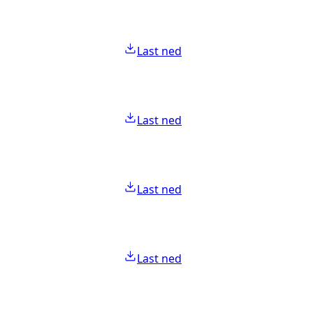
Last ned
Last ned
Last ned
Last ned