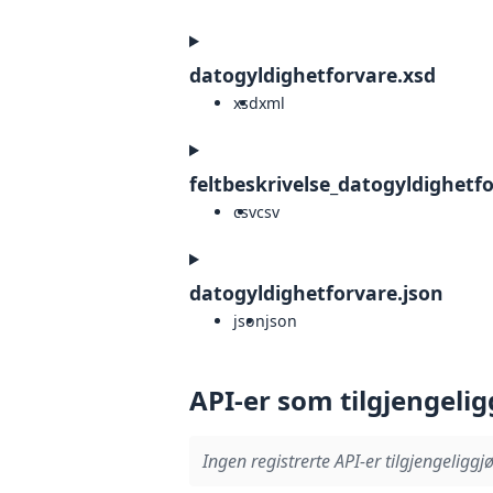
datogyldighetforvare.xsd
xsd
xml
feltbeskrivelse_datogyldighetf
csv
csv
datogyldighetforvare.json
json
json
API-er som tilgjengelig
Ingen registrerte API-er tilgjengeliggjø