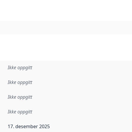
Ikke oppgitt
Ikke oppgitt
Ikke oppgitt
Ikke oppgitt
17. desember 2025
ataene i dette datasettet første gang ble utgitt. Det kan ha