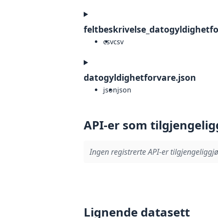
feltbeskrivelse_datogyldighetf
csv
csv
datogyldighetforvare.json
json
json
API-er som tilgjengelig
Ingen registrerte API-er tilgjengeliggjø
Lignende datasett