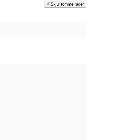
Skjul tomme rader
 skjedd før datasettet ble publisert på data.norge.no.