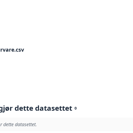
orvare.csv
gjør dette datasettet
0
r dette datasettet.