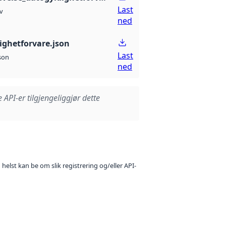
Last
v
ned
ighetforvare.json
Last
son
ned
e API-er tilgjengeliggjør dette
 helst kan be om slik registrering og/eller API-