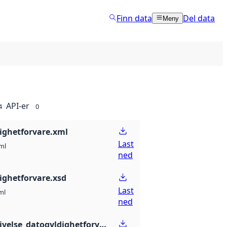
Finn data
Del data
Meny
API-er
4
0
ighetforvare.xml
Last
ml
ned
ighetforvare.xsd
Last
ml
ned
feltbeskrivelse_datogyldighetforvare.csv