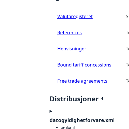
Valutaregisteret
S
References
T
Henvisninger
T
Bound tariff concessions
T
Free trade agreements
T
Distribusjoner
4
datogyldighetforvare.xml
xml
xml