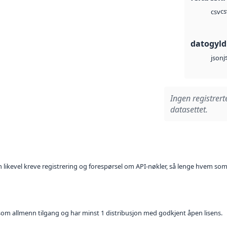
cs
csv
datogyld
j
json
Ingen registrert
datasettet.
kan likevel kreve registrering og forespørsel om API-nøkler, så lenge hvem som
t som allmenn tilgang og har minst 1 distribusjon med godkjent åpen lisens.