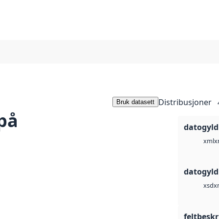
Distribusjoner
Bruk datasett
på
datogyld
x
xml
datogyld
x
xsd