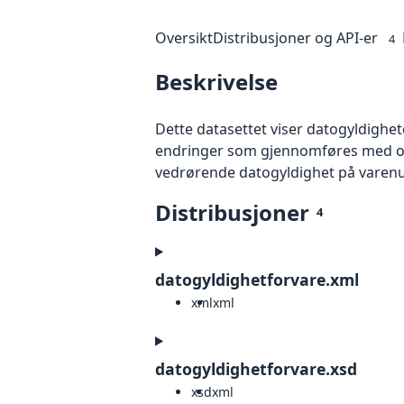
Oversikt
Distribusjoner og API-er
4
Beskrivelse
Dette datasettet viser datogyldighet
endringer som gjennomføres med oppr
vedrørende datogyldighet på varenum
Distribusjoner
4
datogyldighetforvare.xml
xml
xml
datogyldighetforvare.xsd
xsd
xml