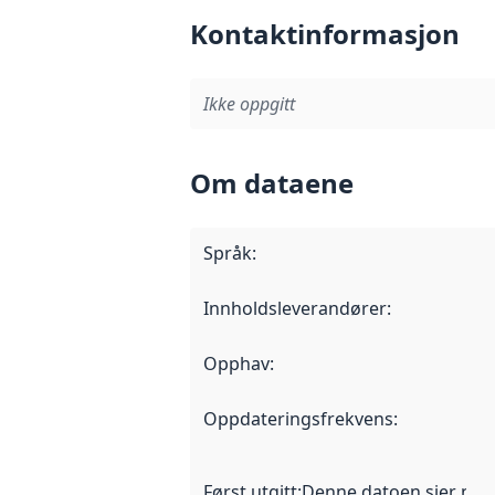
Kontaktinformasjon
Ikke oppgitt
Om dataene
Språk
:
Innholdsleverandører
:
Opphav
:
Oppdateringsfrekvens
:
Først utgitt
:
Denne datoen sier når d