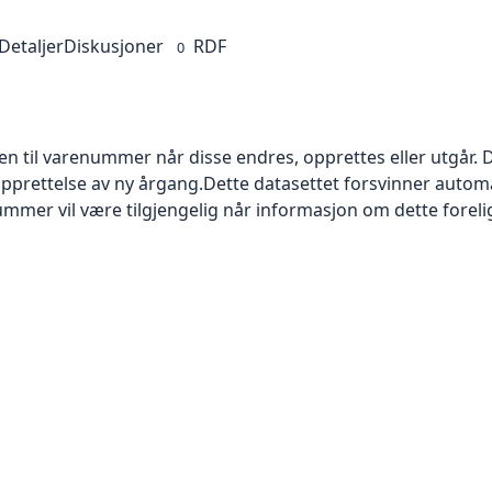
Detaljer
Diskusjoner
RDF
0
en til varenummer når disse endres, opprettes eller utgår. D
ettelse av ny årgang.Dette datasettet forsvinner automatis
mer vil være tilgjengelig når informasjon om dette foreli