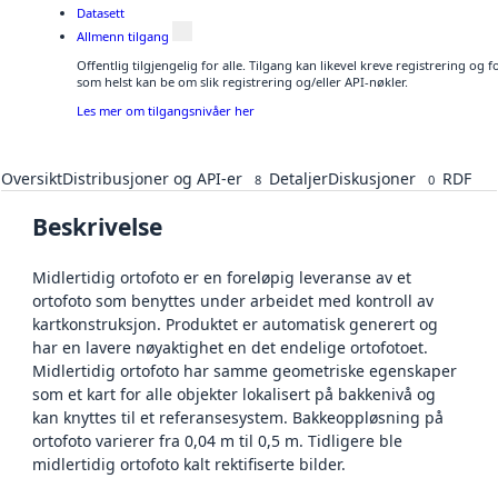
Datasett
Allmenn tilgang
Offentlig tilgjengelig for alle. Tilgang kan likevel kreve registrering og
som helst kan be om slik registrering og/eller API-nøkler.
Les mer om tilgangsnivåer her
Oversikt
Distribusjoner og API-er
Detaljer
Diskusjoner
RDF
8
0
Beskrivelse
Midlertidig ortofoto er en foreløpig leveranse av et
ortofoto som benyttes under arbeidet med kontroll av
kartkonstruksjon. Produktet er automatisk generert og
har en lavere nøyaktighet en det endelige ortofotoet.
Midlertidig ortofoto har samme geometriske egenskaper
som et kart for alle objekter lokalisert på bakkenivå og
kan knyttes til et referansesystem. Bakkeoppløsning på
ortofoto varierer fra 0,04 m til 0,5 m. Tidligere ble
midlertidig ortofoto kalt rektifiserte bilder.