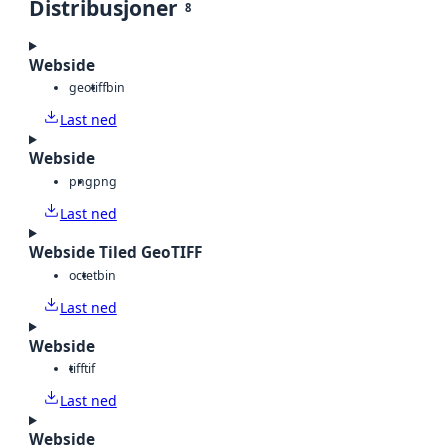
Distribusjoner
8
Webside
geotiff
bin
Last ned
Webside
png
png
Last ned
Webside Tiled GeoTIFF
octet
bin
Last ned
Webside
tiff
tif
Last ned
Webside