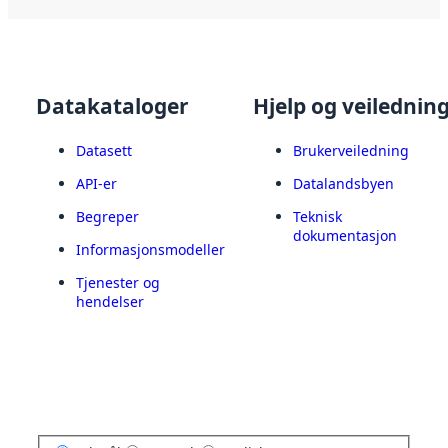
Datakataloger
Hjelp og veilednin
Datasett
Brukerveiledning
API-er
Datalandsbyen
Begreper
Teknisk
dokumentasjon
Informasjonsmodeller
Tjenester og
hendelser