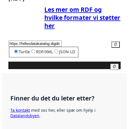
Les mer om RDF og
hvilke formater vi støtter
her
Kopier
Turtle
RDF/XML
JSON-LD
Kopier
Finner du det du leter etter?
Ta kontakt
med oss her, eller spør om hjelp i
Datalandsbyen
.