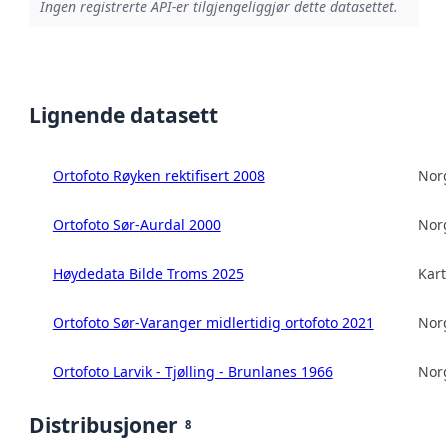
Ingen registrerte API-er tilgjengeliggjør dette datasettet.
Lignende datasett
Ortofoto Røyken rektifisert 2008
Norg
Ortofoto Sør-Aurdal 2000
Norg
Høydedata Bilde Troms 2025
Kart
Ortofoto Sør-Varanger midlertidig ortofoto 2021
Norg
Ortofoto Larvik - Tjølling - Brunlanes 1966
Norg
Distribusjoner
8