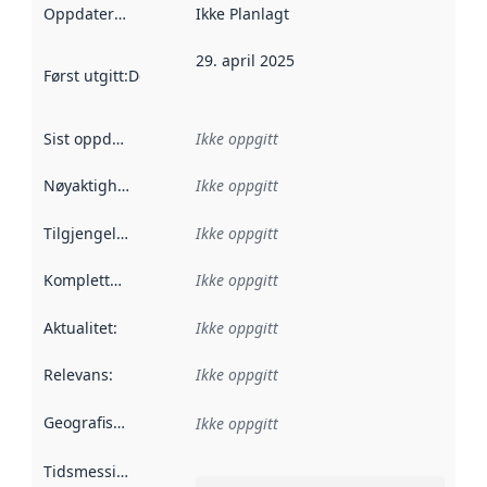
Oppdateringsfrekvens
Ikke Planlagt
:
29. april 2025
Først utgitt
:
Denne datoen sier når dataene i dette datasettet 
Sist oppdatert
:
Ikke oppgitt
Nøyaktighet
:
Ikke oppgitt
Tilgjengelighet
:
Ikke oppgitt
Kompletthet
:
Ikke oppgitt
Aktualitet
:
Ikke oppgitt
Relevans
:
Ikke oppgitt
Geografisk avgrensning
:
Ikke oppgitt
Tidsmessig avgrensning
: