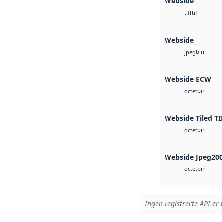
Webside
tif
tiff
Webside
bin
jpeg
Webside ECW
bin
octet
Webside Tiled TI
bin
octet
Webside Jpeg20
bin
octet
Ingen registrerte API-er 