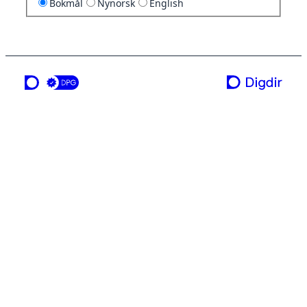
Bokmål
Nynorsk
English
en tjeneste fra