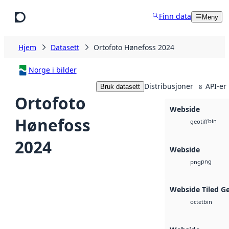
Hopp til hovedinnhold
Finn data
Meny
Hjem
Datasett
Ortofoto Hønefoss 2024
Norge i bilder
Distribusjoner
API-er
Bruk datasett
8
Ortofoto
Webside
Hønefoss
bin
geotiff
2024
Webside
png
png
Webside Tiled G
bin
octet