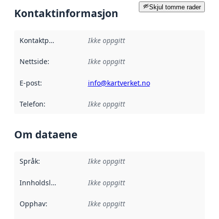
Skjul tomme rader
Kontaktinformasjon
Kontaktpunkt
:
Ikke oppgitt
Nettside
:
Ikke oppgitt
E-post
:
info@kartverket.no
Telefon
:
Ikke oppgitt
Om dataene
Språk
:
Ikke oppgitt
Innholdsleverandører
Ikke oppgitt
:
Opphav
:
Ikke oppgitt