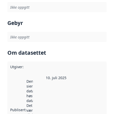
Ikke oppgitt
Gebyr
Ikke oppgitt
Om datasettet
Utgiver
:
10. juli 2025
Denne datoen
sier når
datasettet ble
høstet av
data.norge.no.
Det kan ha
Publisert
:
vært