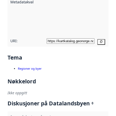
Metadatakvalitet
:
hjelp
avmetadata.
Les mer om
metadatakvalitet
her
URI:
Kopier
Tema
Regioner og byer
Nøkkelord
Ikke oppgitt
Diskusjoner på Datalandsbyen
0