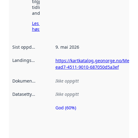
tilgjengelig
tidligere
andre steder.
Les mer om
høsting her
Sist oppdatert
:
9. mai 2026
Landingsside
:
https://kartkatalog.geonorge.no/Metad
ead7-4511-9010-687050d5a3ef
Dokumentasjon
:
Ikke oppgitt
Datasettype
:
Ikke oppgitt
God (60%)
Metadatakvalitet
er en indikator
på hvor godt
datasettene er
beskrevet ved