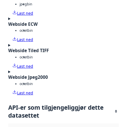
jpeg
bin
Last ned
Webside ECW
octet
bin
Last ned
Webside Tiled TIFF
octet
bin
Last ned
Webside Jpeg2000
octet
bin
Last ned
API-er som tilgjengeliggjør dette
0
datasettet