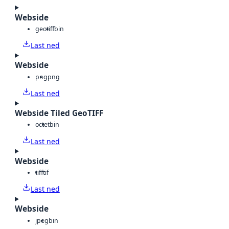
Webside
geotiff
bin
Last ned
Webside
png
png
Last ned
Webside Tiled GeoTIFF
octet
bin
Last ned
Webside
tiff
tif
Last ned
Webside
jpeg
bin