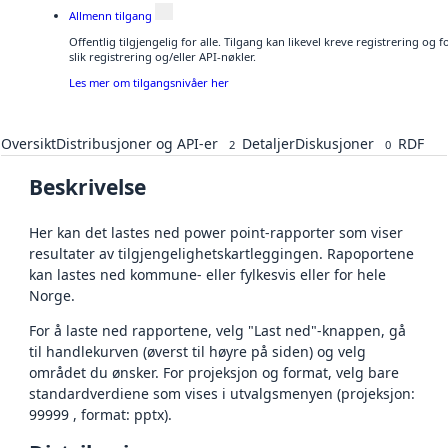
Allmenn tilgang
Offentlig tilgjengelig for alle. Tilgang kan likevel kreve registrering o
slik registrering og/eller API-nøkler.
Les mer om tilgangsnivåer her
Oversikt
Distribusjoner og API-er
Detaljer
Diskusjoner
RDF
2
0
Beskrivelse
Her kan det lastes ned power point-rapporter som viser
resultater av tilgjengelighetskartleggingen. Rapoportene
kan lastes ned kommune- eller fylkesvis eller for hele
Norge.
For å laste ned rapportene, velg "Last ned"-knappen, gå
til handlekurven (øverst til høyre på siden) og velg
området du ønsker. For projeksjon og format, velg bare
standardverdiene som vises i utvalgsmenyen (projeksjon:
99999 , format: pptx).