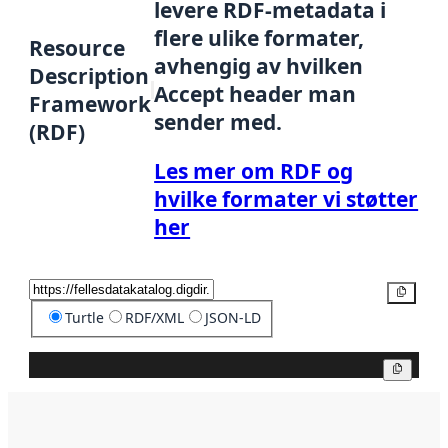
levere RDF-metadata i
flere ulike formater,
Resource
avhengig av hvilken
Description
Accept header man
Framework
sender med.
(RDF)
Les mer om RDF og
hvilke formater vi støtter
her
Kopier
Turtle
RDF/XML
JSON-LD
Kopier