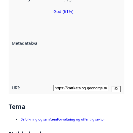
God (61%)
Metadatakvalitet
er en indikator
på hvor godt
datasettene er
beskrevet ved
Metadatakvalitet
:
hjelp
avmetadata.
Les mer om
metadatakvalitet
her
URI:
Kopier
Tema
Befolkning og samfunn
Forvaltning og offentlig sektor