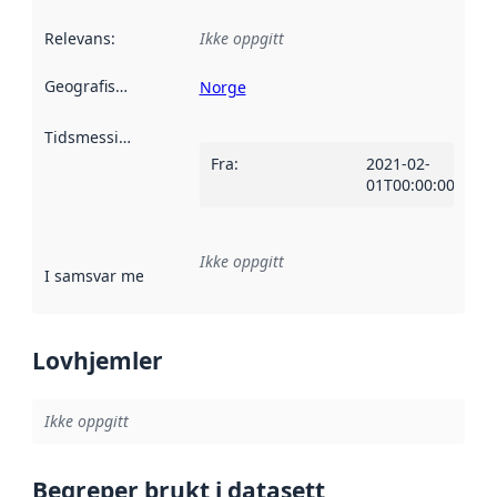
Relevans
:
Ikke oppgitt
Geografisk avgrensning
:
Norge
Tidsmessig avgrensning
:
Fra
:
2021-02-
01T00:00:00Z
Ikke oppgitt
I samsvar med
:
Referanse til en implementasjonsregel eller a
Lovhjemler
Ikke oppgitt
Begreper brukt i datasett