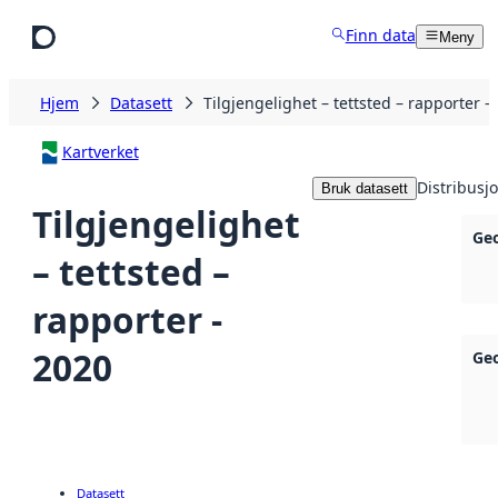
Hopp til hovedinnhold
Finn data
Meny
Hjem
Datasett
Tilgjengelighet – tettsted – rapporter -
Kartverket
Distribusj
Bruk datasett
Tilgjengelighet
Ge
– tettsted –
rapporter -
2020
Ge
Datasett