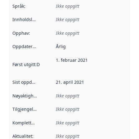
Språk
:
Ikke oppgitt
Innholdsleverandører
Ikke oppgitt
:
Opphav
:
Ikke oppgitt
Oppdateringsfrekvens
Årlig
:
1. februar 2021
Først utgitt
:
Denne datoen sier når dataene i dette datasettet 
Sist oppdatert
:
21. april 2021
Nøyaktighet
:
Ikke oppgitt
Tilgjengelighet
:
Ikke oppgitt
Kompletthet
:
Ikke oppgitt
Aktualitet
:
Ikke oppgitt