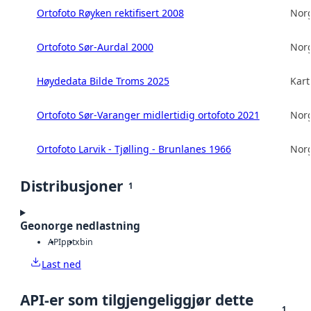
Ortofoto Røyken rektifisert 2008
Norg
Ortofoto Sør-Aurdal 2000
Norg
Høydedata Bilde Troms 2025
Kart
Ortofoto Sør-Varanger midlertidig ortofoto 2021
Norg
Ortofoto Larvik - Tjølling - Brunlanes 1966
Norg
Distribusjoner
1
Geonorge nedlastning
API
pptx
bin
Last ned
API-er som tilgjengeliggjør dette
1