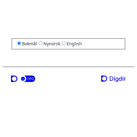
Bokmål
Nynorsk
English
en tjeneste fra