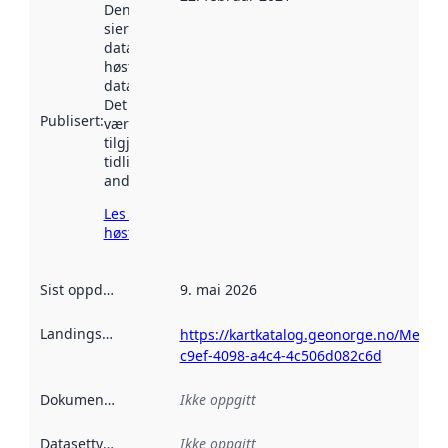
Denne datoen
sier når
datasettet ble
høstet av
data.norge.no.
Det kan ha
Publisert
:
vært
tilgjengelig
tidligere
andre steder.
Les mer om
høsting her
Sist oppdatert
:
9. mai 2026
Landingsside
:
https://kartkatalog.geonorge.no/Metad
c9ef-4098-a4c4-4c506d082c6d
Dokumentasjon
:
Ikke oppgitt
Datasettype
:
Ikke oppgitt