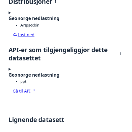
Distribusjoner
1
Geonorge nedlastning
API
pptx
bin
Last ned
API-er som tilgjengeliggjør dette
1
datasettet
Geonorge nedlastning
ppt
Gå til API
Lignende datasett