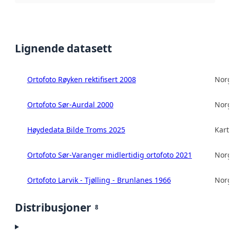
Lignende datasett
Ortofoto Røyken rektifisert 2008
Norg
Ortofoto Sør-Aurdal 2000
Norg
Høydedata Bilde Troms 2025
Kart
Ortofoto Sør-Varanger midlertidig ortofoto 2021
Norg
Ortofoto Larvik - Tjølling - Brunlanes 1966
Norg
Distribusjoner
8