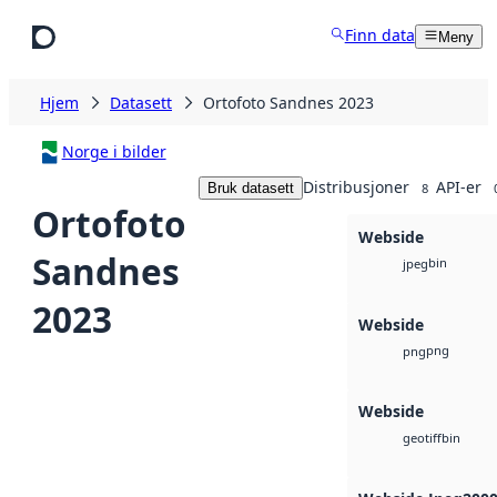
Hopp til hovedinnhold
Finn data
Meny
Hjem
Datasett
Ortofoto Sandnes 2023
Norge i bilder
Distribusjoner
API-er
Bruk datasett
8
Ortofoto
Webside
Sandnes
bin
jpeg
2023
Webside
png
png
Webside
bin
geotiff