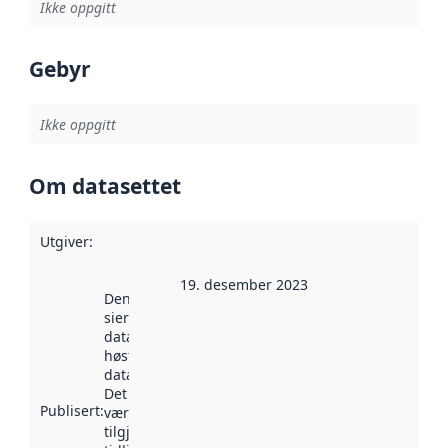
Ikke oppgitt
Gebyr
Ikke oppgitt
Om datasettet
Utgiver
:
19. desember 2023
Denne datoen
sier når
datasettet ble
høstet av
data.norge.no.
Det kan ha
Publisert
:
vært
tilgjengelig