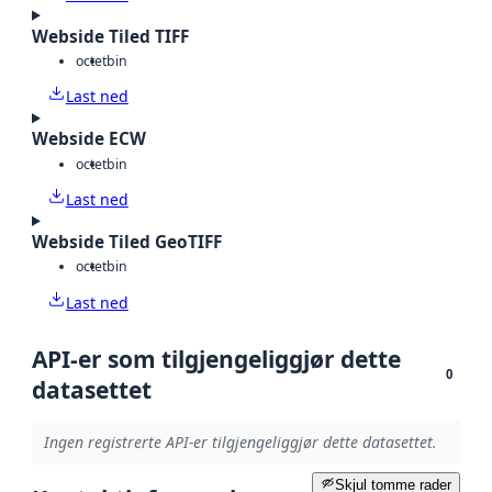
Webside Tiled TIFF
octet
bin
Last ned
Webside ECW
octet
bin
Last ned
Webside Tiled GeoTIFF
octet
bin
Last ned
API-er som tilgjengeliggjør dette
0
datasettet
Ingen registrerte API-er tilgjengeliggjør dette datasettet.
Skjul tomme rader