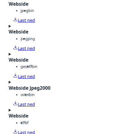
Webside
jpeg
bin
Last ned
Webside
png
png
Last ned
Webside
geotiff
bin
Last ned
Webside Jpeg2000
octet
bin
Last ned
Webside
tiff
tif
Last ned