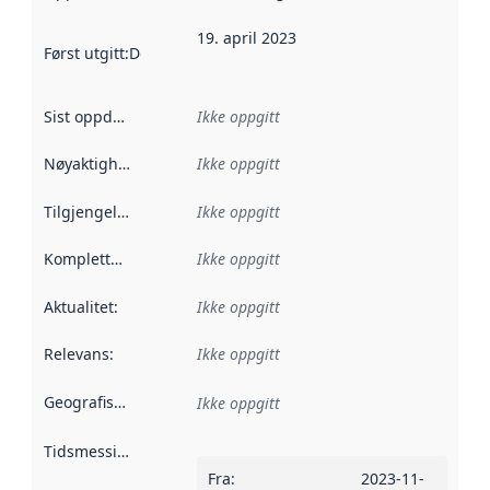
19. april 2023
Først utgitt
:
Denne datoen sier når dataene i dette datasettet 
Sist oppdatert
:
Ikke oppgitt
Nøyaktighet
:
Ikke oppgitt
Tilgjengelighet
:
Ikke oppgitt
Kompletthet
:
Ikke oppgitt
Aktualitet
:
Ikke oppgitt
Relevans
:
Ikke oppgitt
Geografisk avgrensning
:
Ikke oppgitt
Tidsmessig avgrensning
:
Fra
:
2023-11-