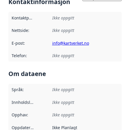
Kontaktinformasjon
Kontaktpunkt
:
Ikke oppgitt
Nettside
:
Ikke oppgitt
E-post
:
info@kartverket.no
Telefon
:
Ikke oppgitt
Om dataene
Språk
:
Ikke oppgitt
Innholdsleverandører
Ikke oppgitt
:
Opphav
:
Ikke oppgitt
Oppdateringsfrekvens
Ikke Planlagt
: