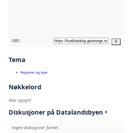
avmetadata.
Les mer om
metadatakvalitet
her
URI:
Kopier
Tema
Regioner og byer
Nøkkelord
Ikke oppgitt
Diskusjoner på Datalandsbyen
0
Ingen diskusjoner funnet