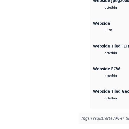
Webside Jpeg200
bin
octet
Webside
tif
tiff
Webside Tiled TIF
bin
octet
Webside ECW
bin
octet
Webside Tiled Ge
bin
octet
Ingen registrerte API-er ti