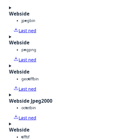
Webside
jpeg
bin
Last ned
Webside
png
png
Last ned
Webside
geotiff
bin
Last ned
Webside Jpeg2000
octet
bin
Last ned
Webside
tiff
tif