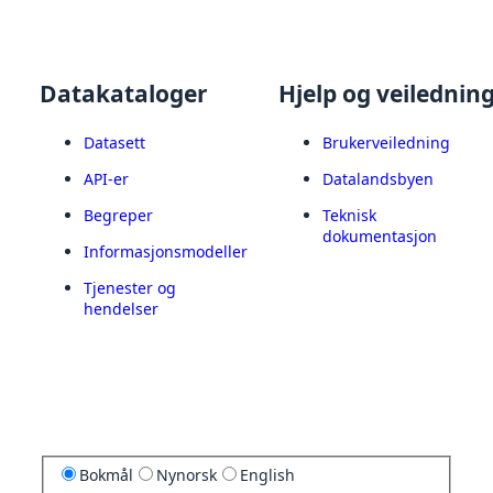
Datakataloger
Hjelp og veilednin
Datasett
Brukerveiledning
API-er
Datalandsbyen
Begreper
Teknisk
dokumentasjon
Informasjonsmodeller
Tjenester og
hendelser
Bokmål
Nynorsk
English