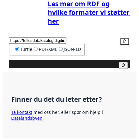
Les mer om RDF og
hvilke formater vi støtter
her
Kopier
Turtle
RDF/XML
JSON-LD
Kopier
Finner du det du leter etter?
Ta kontakt
med oss her, eller spør om hjelp i
Datalandsbyen
.