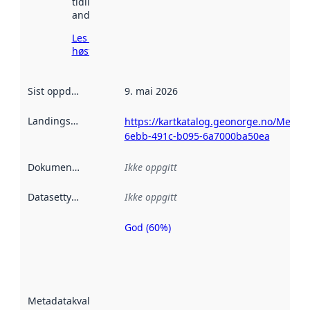
tidligere
andre steder.
Les mer om
høsting her
Sist oppdatert
:
9. mai 2026
Landingsside
:
https://kartkatalog.geonorge.no/Metad
6ebb-491c-b095-6a7000ba50ea
Dokumentasjon
:
Ikke oppgitt
Datasettype
:
Ikke oppgitt
God (60%)
Metadatakvalitet
er en indikator
på hvor godt
datasettene er
beskrevet ved
Metadatakvalitet
:
hjelp