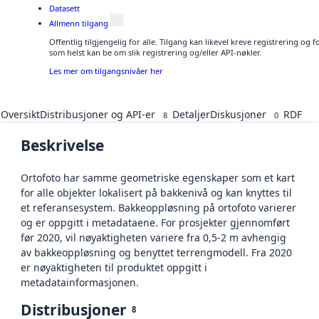
Datasett
Allmenn tilgang
Offentlig tilgjengelig for alle. Tilgang kan likevel kreve registrering og
som helst kan be om slik registrering og/eller API-nøkler.
Les mer om tilgangsnivåer her
Oversikt
Distribusjoner og API-er
Detaljer
Diskusjoner
RDF
8
0
Beskrivelse
Ortofoto har samme geometriske egenskaper som et kart
for alle objekter lokalisert på bakkenivå og kan knyttes til
et referansesystem. Bakkeoppløsning på ortofoto varierer
og er oppgitt i metadataene. For prosjekter gjennomført
før 2020, vil nøyaktigheten variere fra 0,5-2 m avhengig
av bakkeoppløsning og benyttet terrengmodell. Fra 2020
er nøyaktigheten til produktet oppgitt i
metadatainformasjonen.
Distribusjoner
8