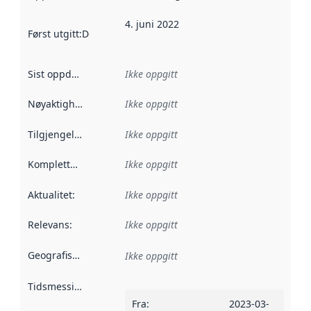
4. juni 2022
Først utgitt
:
Denne datoen sier når dataene i dette datasettet 
Sist oppdatert
:
Ikke oppgitt
Nøyaktighet
:
Ikke oppgitt
Tilgjengelighet
:
Ikke oppgitt
Kompletthet
:
Ikke oppgitt
Aktualitet
:
Ikke oppgitt
Relevans
:
Ikke oppgitt
Geografisk avgrensning
:
Ikke oppgitt
Tidsmessig avgrensning
:
Fra
:
2023-03-