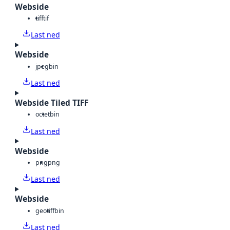
Webside
tiff
tif
Last ned
Webside
jpeg
bin
Last ned
Webside Tiled TIFF
octet
bin
Last ned
Webside
png
png
Last ned
Webside
geotiff
bin
Last ned