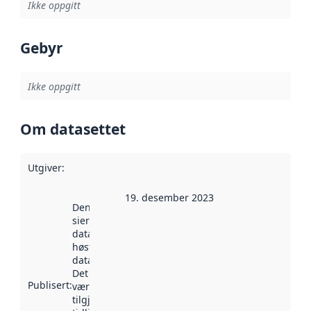
Ikke oppgitt
Gebyr
Ikke oppgitt
Om datasettet
Utgiver
:
19. desember 2023
Denne datoen
sier når
datasettet ble
høstet av
data.norge.no.
Det kan ha
Publisert
:
vært
tilgjengelig