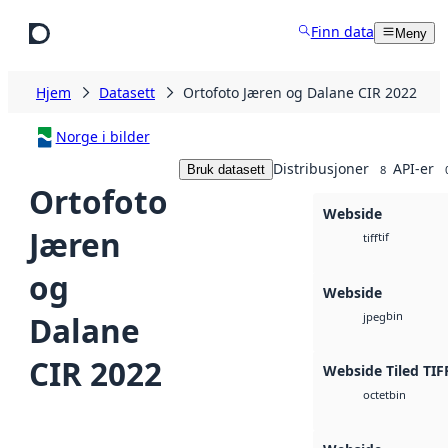
Hopp til hovedinnhold
Finn data
Meny
Hjem
Datasett
Ortofoto Jæren og Dalane CIR 2022
Norge i bilder
Distribusjoner
API-er
Bruk datasett
8
Ortofoto
Webside
Jæren
tif
tiff
og
Webside
bin
Dalane
jpeg
CIR 2022
Webside Tiled TIF
bin
octet