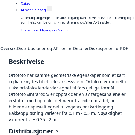
Datasett
Allmenn tilgang
Offentlig tilgjengelig for alle. Tilgang kan likevel kreve registrering og
som helst kan be om slik registrering og/eller API-nøkler.
Les mer om tilgangsnivåer her
Oversikt
Distribusjoner og API-er
Detaljer
Diskusjoner
RDF
8
0
Beskrivelse
Ortofoto har samme geometriske egenskaper som et kart
og kan knyttes til et referansesystem. Ortofoto er inndelt i
ulike ortofotostandarder egnet til forskjellige formål.
Ortofoto «infrarødt» er opptak der en av fargekanalene er
erstattet med opptak i det nærinfrarøde området, og
bildene er spesielt egnet til vegetasjonskartlegging.
Bakkeoppløsning varierer fra 0,1 m - 0,5 m. Nøyaktighet
varierer fra ± 0,35 - 2 m.
Distribusjoner
8