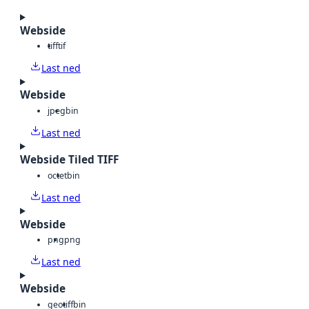
Webside
tiff
tif
Last ned
Webside
jpeg
bin
Last ned
Webside Tiled TIFF
octet
bin
Last ned
Webside
png
png
Last ned
Webside
geotiff
bin