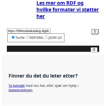
Les mer om RDF og
hvilke formater vi støtter
her
Kopier
Turtle
RDF/XML
JSON-LD
Kopier
Finner du det du leter etter?
Ta kontakt
med oss her, eller spør om hjelp i
Datalandsbyen
.