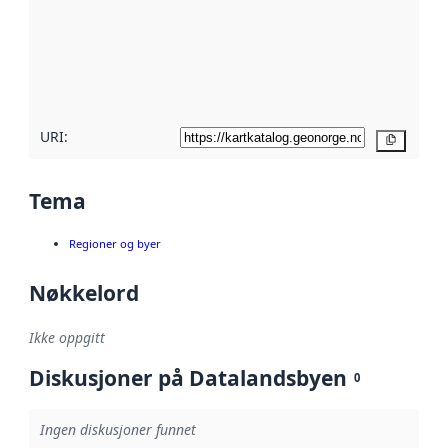
avmetadata.
Les mer om
metadatakvalitet
her
URI:
Kopier
Tema
Regioner og byer
Nøkkelord
Ikke oppgitt
Diskusjoner på Datalandsbyen
0
Ingen diskusjoner funnet