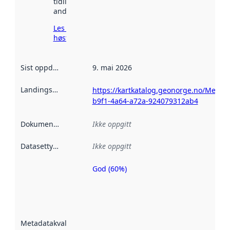
tidligere
andre steder.
Les mer om
høsting her
Sist oppdatert
:
9. mai 2026
Landingsside
:
https://kartkatalog.geonorge.no/Metad
b9f1-4a64-a72a-924079312ab4
Dokumentasjon
:
Ikke oppgitt
Datasettype
:
Ikke oppgitt
God (60%)
Metadatakvalitet
er en indikator
på hvor godt
datasettene er
beskrevet ved
Metadatakvalitet
:
hjelp