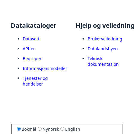
Datakataloger
Hjelp og veilednin
Datasett
Brukerveiledning
API-er
Datalandsbyen
Begreper
Teknisk
dokumentasjon
Informasjonsmodeller
Tjenester og
hendelser
Bokmål
Nynorsk
English