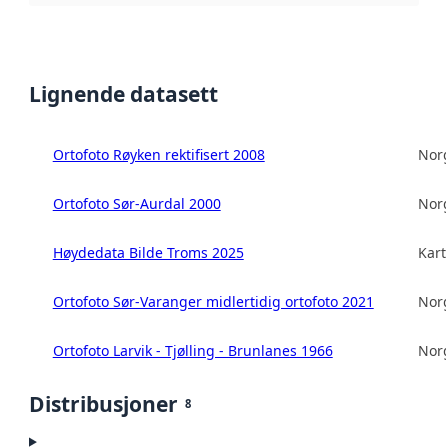
Lignende datasett
Ortofoto Røyken rektifisert 2008
Norg
Ortofoto Sør-Aurdal 2000
Norg
Høydedata Bilde Troms 2025
Kart
Ortofoto Sør-Varanger midlertidig ortofoto 2021
Norg
Ortofoto Larvik - Tjølling - Brunlanes 1966
Norg
Distribusjoner
8