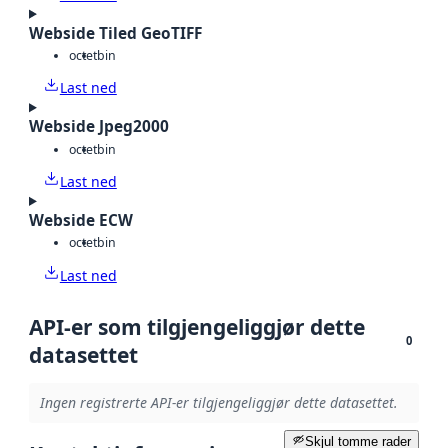
Webside Tiled GeoTIFF
octet
bin
Last ned
Webside Jpeg2000
octet
bin
Last ned
Webside ECW
octet
bin
Last ned
API-er som tilgjengeliggjør dette
0
datasettet
Ingen registrerte API-er tilgjengeliggjør dette datasettet.
Skjul tomme rader