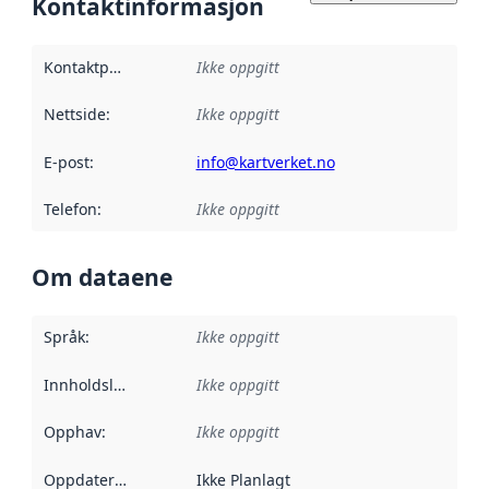
Kontaktinformasjon
Kontaktpunkt
:
Ikke oppgitt
Nettside
:
Ikke oppgitt
E-post
:
info@kartverket.no
Telefon
:
Ikke oppgitt
Om dataene
Språk
:
Ikke oppgitt
Innholdsleverandører
Ikke oppgitt
:
Opphav
:
Ikke oppgitt
Oppdateringsfrekvens
Ikke Planlagt
: