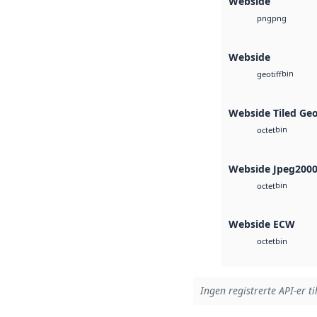
Webside
png
png
Webside
bin
geotiff
Webside Tiled Ge
bin
octet
Webside Jpeg200
bin
octet
Webside ECW
bin
octet
Ingen registrerte API-er ti