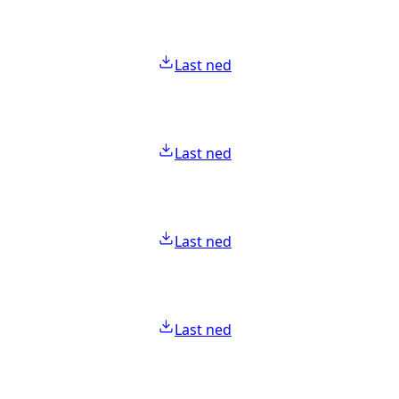
Last ned
Last ned
Last ned
Last ned