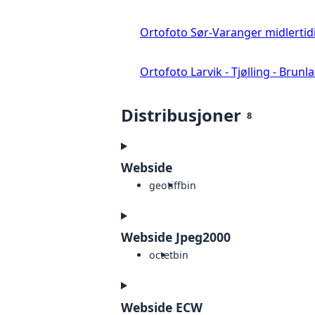
Ortofoto Sør-Varanger midlertid
Ortofoto Larvik - Tjølling - Brunl
Distribusjoner
8
Webside
geotiff
bin
Webside Jpeg2000
octet
bin
Webside ECW