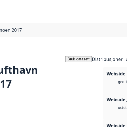
rmoen 2017
Distribusjoner
Bruk datasett
lufthavn
Webside
17
geoti
Webside 
octet
Webside