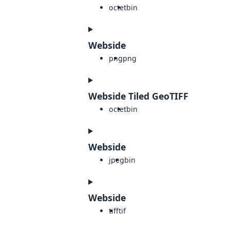
octet
bin
Webside
png
png
Webside Tiled GeoTIFF
octet
bin
Webside
jpeg
bin
Webside
tiff
tif