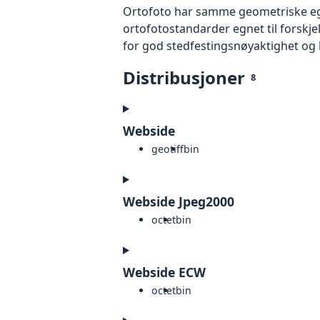
Ortofoto har samme geometriske egen
ortofotostandarder egnet til forskj
for god stedfestingsnøyaktighet og 
Distribusjoner
8
Webside
geotiff
bin
Webside Jpeg2000
octet
bin
Webside ECW
octet
bin