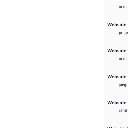
octet
Webside
p
png
Webside 
octet
Webside
jpeg
Webside
tif
tiff