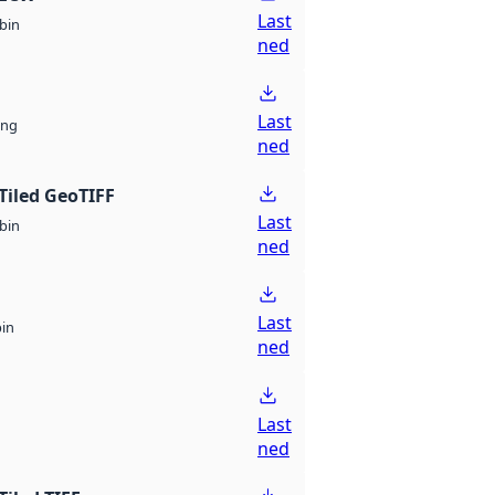
Last
bin
ned
Last
ng
ned
Tiled GeoTIFF
Last
bin
ned
Last
bin
ned
Last
ned