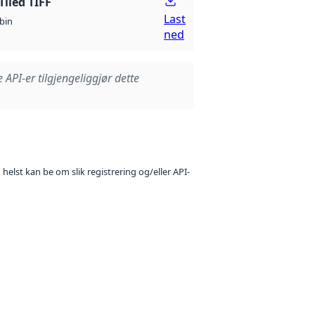
Tiled TIFF
Last
bin
ned
e API-er tilgjengeliggjør dette
 helst kan be om slik registrering og/eller API-