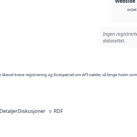
Webside 
octet
Ingen registrert
datasettet.
kan likevel kreve registrering og forespørsel om API-nøkler, så lenge hvem som
Detaljer
Diskusjoner
RDF
0