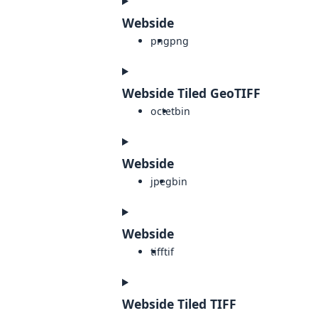
Webside
png
png
Webside Tiled GeoTIFF
octet
bin
Webside
jpeg
bin
Webside
tiff
tif
Webside Tiled TIFF