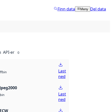
Finn data
Del data
Meny
API-er
8
0
Last
bin
ff
ned
Jpeg2000
Last
bin
ned
 ECW