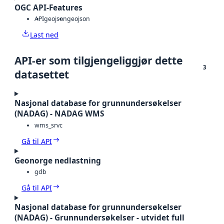
OGC API-Features
API
geojson
geojson
Last ned
API-er som tilgjengeliggjør dette
3
datasettet
Nasjonal database for grunnundersøkelser
(NADAG) - NADAG WMS
wms_srvc
Gå til API
Geonorge nedlastning
gdb
Gå til API
Nasjonal database for grunnundersøkelser
(NADAG) - Grunnundersøkelser - utvidet full