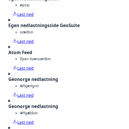
zip
zip
Last ned
Egen nedlastningsside GeoSuite
octet
bin
Last ned
Atom Feed
Åpen lisens
xml
bin
Last ned
Geonorge nedlastning
API
gml
gml
Last ned
Geonorge nedlastning
API
gdb
bin
Last ned