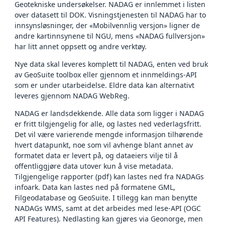
Geotekniske undersøkelser. NADAG er innlemmet i listen
over datasett til DOK. Visningstjenesten til NADAG har to
innsynsløsninger, der «Mobilvennlig versjon» ligner de
andre kartinnsynene til NGU, mens «NADAG fullversjon»
har litt annet oppsett og andre verktøy.
Nye data skal leveres komplett til NADAG, enten ved bruk
av GeoSuite toolbox eller gjennom et innmeldings-API
som er under utarbeidelse. Eldre data kan alternativt
leveres gjennom NADAG WebReg.
NADAG er landsdekkende. Alle data som ligger i NADAG
er fritt tilgjengelig for alle, og lastes ned vederlagsfritt.
Det vil være varierende mengde informasjon tilhørende
hvert datapunkt, noe som vil avhenge blant annet av
formatet data er levert på, og dataeiers vilje til å
offentliggjøre data utover kun å vise metadata.
Tilgjengelige rapporter (pdf) kan lastes ned fra NADAGs
infoark. Data kan lastes ned på formatene GML,
Filgeodatabase og GeoSuite. I tillegg kan man benytte
NADAGs WMS, samt at det arbeides med lese-API (OGC
API Features). Nedlasting kan gjøres via Geonorge, men