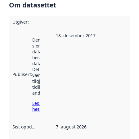
Om datasettet
Utgiver
:
18. desember 2017
Denne datoen
sier når
datasettet ble
høstet av
data.norge.no.
Det kan ha
Publisert
:
vært
tilgjengelig
tidligere
andre steder.
Les mer om
høsting her
Sist oppdatert
:
7. august 2026