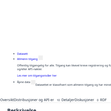
Datasett
Allmenn tilgang
Offentlig tilgjengelig for alle. Tilgang kan likevel kreve registrering o
og/eller API-nøkler.
Les mer om tilgangsnivåer her
Åpne data
Datasettet er klassifisert som allmenn tilgang og har mins
Oversikt
Distribusjoner og API-er
Detaljer
Diskusjoner
RDF
10
0
Beskrivelse