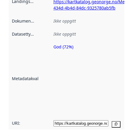
Landingsside
:
https://kartkatalog.geonorge.no/Metad
434d-4b4d-84dc-9325780ab5fb
Dokumentasjon
:
Ikke oppgitt
Datasettype
:
Ikke oppgitt
God (72%)
Metadatakvalitet
er en indikator
på hvor godt
datasettene er
beskrevet ved
Metadatakvalitet
:
hjelp
avmetadata.
Les mer om
metadatakvalitet
her
URI:
Kopier