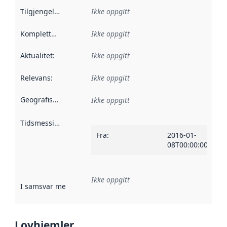
Tilgjengelighet
:
Ikke oppgitt
Kompletthet
:
Ikke oppgitt
Aktualitet
:
Ikke oppgitt
Relevans
:
Ikke oppgitt
Geografisk avgrensning
:
Ikke oppgitt
Tidsmessig avgrensning
:
Fra
:
2016-01-
08T00:00:00Z
Ikke oppgitt
I samsvar med
:
Referanse til en implementasjonsregel eller a
Lovhjemler