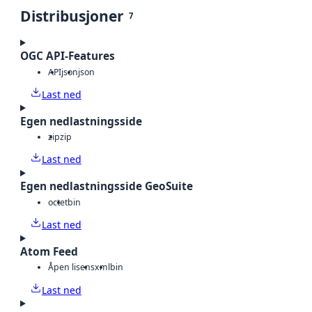
Distribusjoner
7
OGC API-Features
API
json
json
Last ned
Egen nedlastningsside
zip
zip
Last ned
Egen nedlastningsside GeoSuite
octet
bin
Last ned
Atom Feed
Åpen lisens
xml
bin
Last ned