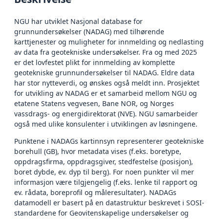
NGU har utviklet Nasjonal database for
grunnundersøkelser (NADAG) med tilhørende
karttjenester og muligheter for innmelding og nedlasting
av data fra geotekniske undersøkelser. Fra og med 2025
er det lovfestet plikt for innmelding av komplette
geotekniske grunnundersøkelser til NADAG. Eldre data
har stor nytteverdi, og ønskes også meldt inn. Prosjektet
for utvikling av NADAG er et samarbeid mellom NGU og
etatene Statens vegvesen, Bane NOR, og Norges
vassdrags- og energidirektorat (NVE). NGU samarbeider
også med ulike konsulenter i utviklingen av løsningene.
Punktene i NADAGs kartinnsyn representerer geotekniske
borehull (GB), hvor metadata vises (f.eks. boretype,
oppdragsfirma, oppdragsgiver, stedfestelse (posisjon),
boret dybde, ev. dyp til berg). For noen punkter vil mer
informasjon være tilgjengelig (f.eks. lenke til rapport og
ev. rådata, boreprofil og måleresultater). NADAGs
datamodell er basert på en datastruktur beskrevet i SOSI-
standardene for Geovitenskapelige undersøkelser og