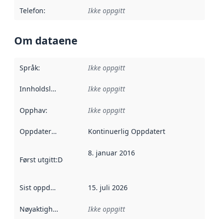
Telefon
:
Ikke oppgitt
Om dataene
Språk
:
Ikke oppgitt
Innholdsleverandører
Ikke oppgitt
:
Opphav
:
Ikke oppgitt
Oppdateringsfrekvens
Kontinuerlig Oppdatert
:
8. januar 2016
Først utgitt
:
Denne datoen sier når dataene i dette datasettet 
Sist oppdatert
:
15. juli 2026
Nøyaktighet
:
Ikke oppgitt