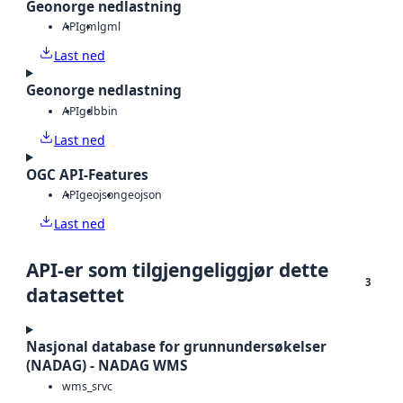
Geonorge nedlastning
API
gml
gml
Last ned
Geonorge nedlastning
API
gdb
bin
Last ned
OGC API-Features
API
geojson
geojson
Last ned
API-er som tilgjengeliggjør dette
3
datasettet
Nasjonal database for grunnundersøkelser
(NADAG) - NADAG WMS
wms_srvc