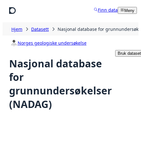
Hopp til hovedinnhold
Finn data
Meny
Hjem
Datasett
Nasjonal database for grunnundersøke
Norges geologiske undersøkelse
Bruk dataset
Nasjonal database
for
grunnundersøkelser
(NADAG)