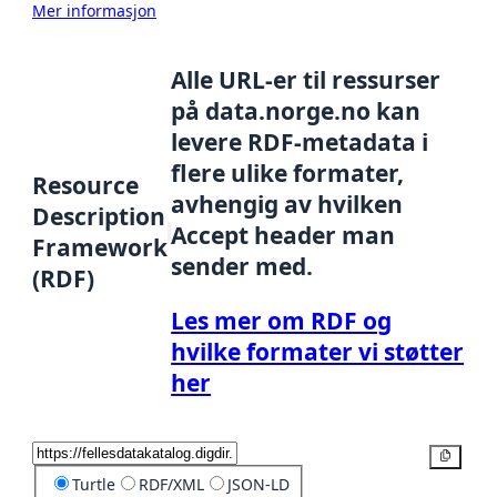
Mer informasjon
Alle URL-er til ressurser
på data.norge.no kan
levere RDF-metadata i
flere ulike formater,
Resource
avhengig av hvilken
Description
Accept header man
Framework
sender med.
(RDF)
Les mer om RDF og
hvilke formater vi støtter
her
Kopier
Turtle
RDF/XML
JSON-LD