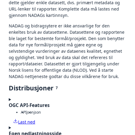
dette gjelder enkle datasett, dvs. primært metadata og
URL-lenker til rapporter. Komplette data må lastes ned
gjennom NADAGs kartinnsyn.
NADAG og bidragsytere er ikke ansvarlige for den
enkeltes bruk av datasettene. Datasettene og rapportene
ble laget for bestemte formål/prosjekt. Den som benytter
data for nye formål/prosjekt må gjøre egne og
selvstendige vurderinger av dataenes kvalitet, egnethet
og gyldighet. Ved bruk av data skal det refereres til
rapport/dataeier. Datasettet er gjort tilgjengelig under
Norsk lisens for offentlige data (NLOD). Ved å starte
NADAG nettjeneste godtar du disse vilkårene for bruk.
Distribusjoner
7
OGC API-Features
API
json
json
Last ned
Egen nedlastningsside