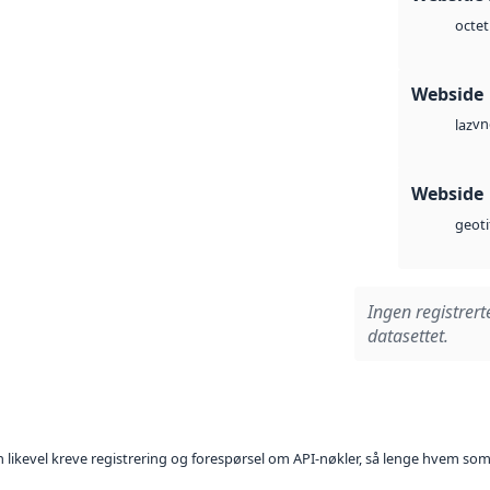
octet
Webside
vn
laz
Webside
geoti
Ingen registrert
datasettet.
kan likevel kreve registrering og forespørsel om API-nøkler, så lenge hvem som