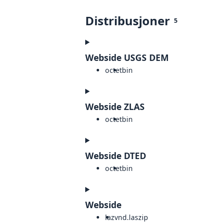
Distribusjoner
5
Webside USGS DEM
octet
bin
Webside ZLAS
octet
bin
Webside DTED
octet
bin
Webside
laz
vnd.laszip