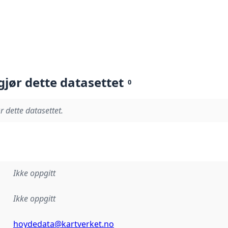
gjør dette datasettet
0
r dette datasettet.
Ikke oppgitt
Ikke oppgitt
hoydedata@kartverket.no