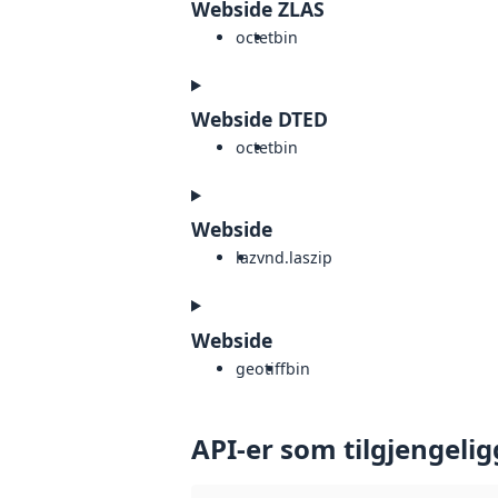
Webside ZLAS
octet
bin
Webside DTED
octet
bin
Webside
laz
vnd.laszip
Webside
geotiff
bin
API-er som tilgjengelig