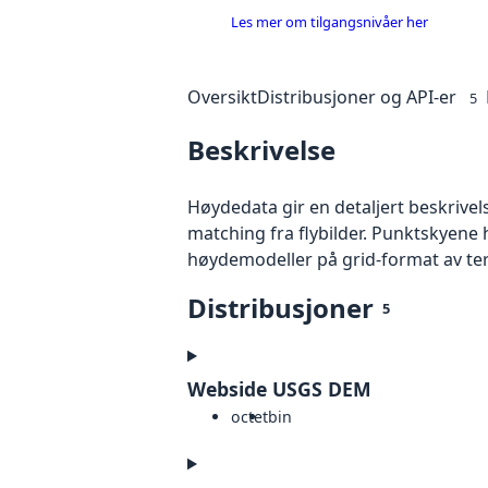
Les mer om tilgangsnivåer her
Oversikt
Distribusjoner og API-er
5
Beskrivelse
Høydedata gir en detaljert beskrivel
matching fra flybilder. Punktskyene 
høydemodeller på grid-format av te
Distribusjoner
5
Webside USGS DEM
octet
bin