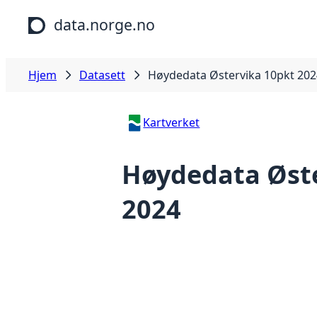
Hopp til hovedinnhold
data.norge.no
Hjem
Datasett
Høydedata Østervika 10pkt 202
Kartverket
Høydedata Øste
2024