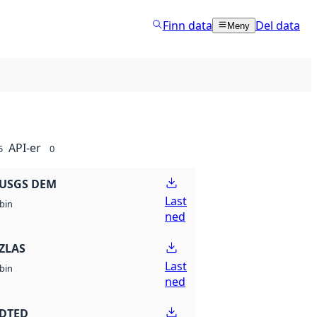
Finn data
Del data
Meny
API-er
5
0
 USGS DEM
Last
bin
ned
ZLAS
Last
bin
ned
 DTED