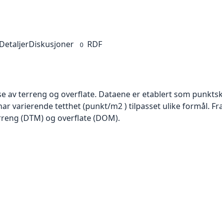
Detaljer
Diskusjoner
RDF
0
se av terreng og overflate. Dataene er etablert som punktsk
har varierende tetthet (punkt/m2 ) tilpasset ulike formål. F
rreng (DTM) og overflate (DOM).