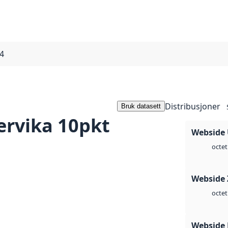
4
Distribusjoner
Bruk datasett
rvika 10pkt
Webside
octet
Webside 
octet
Webside