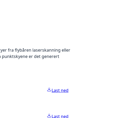
yer fra flybåren laserskanning eller
ra punktskyene er det generert
Last ned
Last ned