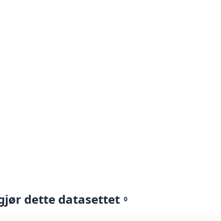
gjør dette datasettet
0