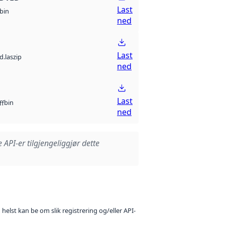
Last
bin
ned
Last
d.laszip
ned
Last
bin
ff
ned
e API-er tilgjengeliggjør dette
 helst kan be om slik registrering og/eller API-