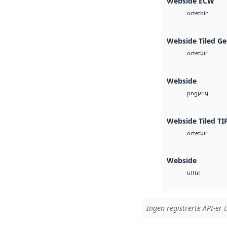
Webside ECW
bin
octet
Webside Tiled Ge
bin
octet
Webside
png
png
Webside Tiled TI
bin
octet
Webside
tif
tiff
Ingen registrerte API-er t