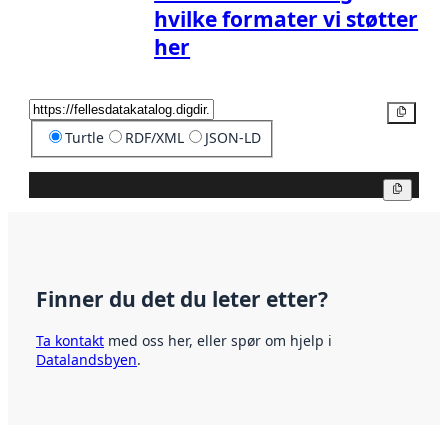
hvilke formater vi støtter
her
Kopier
Turtle
RDF/XML
JSON-LD
Kopier
Finner du det du leter etter?
Ta kontakt
med oss her, eller spør om hjelp i
Datalandsbyen
.