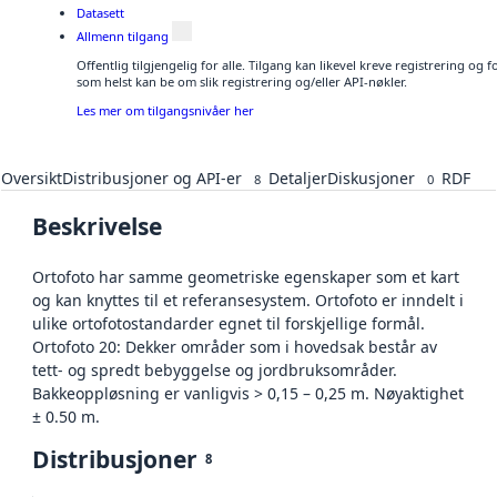
Datasett
Allmenn tilgang
Offentlig tilgjengelig for alle. Tilgang kan likevel kreve registrering og
som helst kan be om slik registrering og/eller API-nøkler.
Les mer om tilgangsnivåer her
Oversikt
Distribusjoner og API-er
Detaljer
Diskusjoner
RDF
8
0
Beskrivelse
Ortofoto har samme geometriske egenskaper som et kart
og kan knyttes til et referansesystem. Ortofoto er inndelt i
ulike ortofotostandarder egnet til forskjellige formål.
Ortofoto 20: Dekker områder som i hovedsak består av
tett- og spredt bebyggelse og jordbruksområder.
Bakkeoppløsning er vanligvis > 0,15 – 0,25 m. Nøyaktighet
± 0.50 m.
Distribusjoner
8