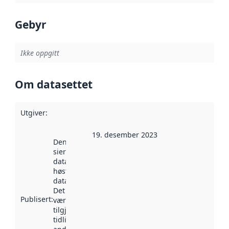
Gebyr
Ikke oppgitt
Om datasettet
Utgiver
:
19. desember 2023
Denne datoen
sier når
datasettet ble
høstet av
data.norge.no.
Det kan ha
Publisert
:
vært
tilgjengelig
tidligere