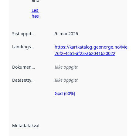
andre steder.
Les mer om
høsting her
Sist oppdatert
:
9. mai 2026
Landingsside
:
https://kartkatalog.geonorge.no/Metad
76f2-4c61-af23-a62041620022
Dokumentasjon
:
Ikke oppgitt
Datasettype
:
Ikke oppgitt
God (60%)
Metadatakvalitet
er en indikator
på hvor godt
datasettene er
beskrevet ved
Metadatakvalitet
:
hjelp
avmetadata.