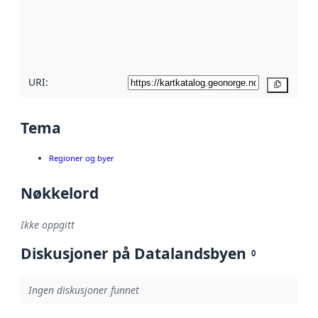
Les mer om
metadatakvalitet
her
URI:
Kopier
Tema
Regioner og byer
Nøkkelord
Ikke oppgitt
Diskusjoner på Datalandsbyen
0
Ingen diskusjoner funnet