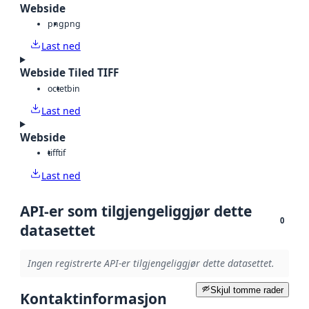
Webside
png
png
Last ned
Webside Tiled TIFF
octet
bin
Last ned
Webside
tiff
tif
Last ned
API-er som tilgjengeliggjør dette
0
datasettet
Ingen registrerte API-er tilgjengeliggjør dette datasettet.
Skjul tomme rader
Kontaktinformasjon