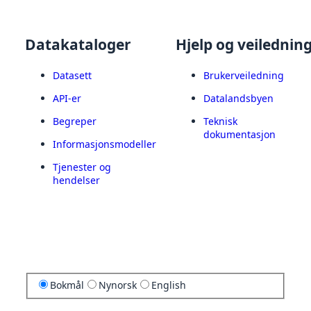
Datakataloger
Hjelp og veilednin
Datasett
Brukerveiledning
API-er
Datalandsbyen
Begreper
Teknisk
dokumentasjon
Informasjonsmodeller
Tjenester og
hendelser
Bokmål
Nynorsk
English