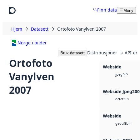
Hopp til hovedinnhold
Finn data
Meny
Hjem
Datasett
Ortofoto Vanylven 2007
Norge i bilder
Distribusjoner
API-er
Bruk datasett
8
Ortofoto
Webside
Vanylven
bin
jpeg
2007
Webside Jpeg200
bin
octet
Webside
bin
geotiff