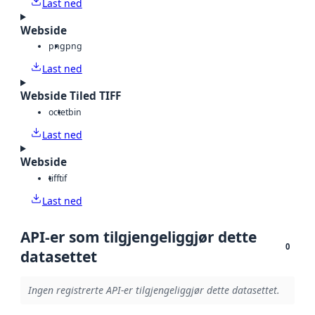
Last ned
Webside
png
png
Last ned
Webside Tiled TIFF
octet
bin
Last ned
Webside
tiff
tif
Last ned
API-er som tilgjengeliggjør dette
0
datasettet
Ingen registrerte API-er tilgjengeliggjør dette datasettet.