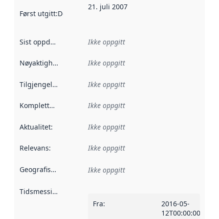
21. juli 2007
Først utgitt
:
Denne datoen sier når dataene i dette datasettet 
Sist oppdatert
:
Ikke oppgitt
Nøyaktighet
:
Ikke oppgitt
Tilgjengelighet
:
Ikke oppgitt
Kompletthet
:
Ikke oppgitt
Aktualitet
:
Ikke oppgitt
Relevans
:
Ikke oppgitt
Geografisk avgrensning
:
Ikke oppgitt
Tidsmessig avgrensning
:
Fra
:
2016-05-
12T00:00:00Z