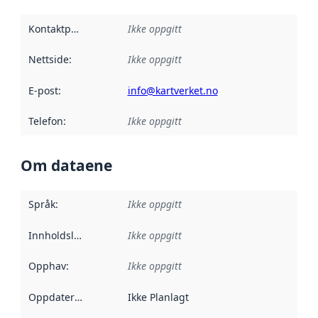
Kontaktpunkt
:
Ikke oppgitt
Nettside
:
Ikke oppgitt
E-post
:
info@kartverket.no
Telefon
:
Ikke oppgitt
Om dataene
Språk
:
Ikke oppgitt
Innholdsleverandører
Ikke oppgitt
:
Opphav
:
Ikke oppgitt
Oppdateringsfrekvens
Ikke Planlagt
: