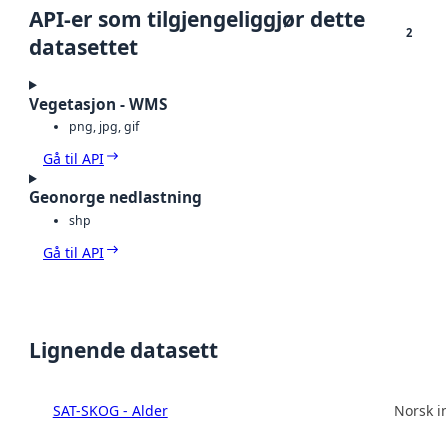
API-er som tilgjengeliggjør dette
2
datasettet
Vegetasjon - WMS
png, jpg, gif
Gå til API
Geonorge nedlastning
shp
Gå til API
Lignende datasett
SAT-SKOG - Alder
Norsk in