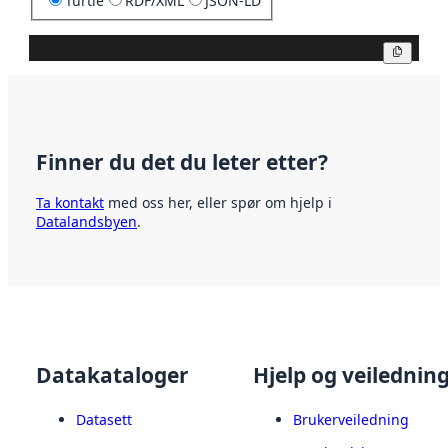
Turtle
RDF/XML
JSON-LD
Kopier
Finner du det du leter etter?
Ta kontakt
med oss her, eller spør om hjelp i
Datalandsbyen
.
Datakataloger
Hjelp og veilednin
Datasett
Brukerveiledning