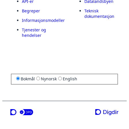
API-er
Datalandsbyen
Begreper
Teknisk
dokumentasjon
Informasjonsmodeller
Tjenester og
hendelser
Bokmål
Nynorsk
English
en tjeneste fra