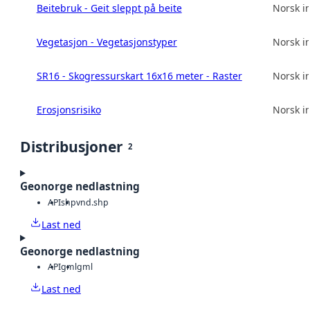
Beitebruk - Geit sleppt på beite
Norsk in
Vegetasjon - Vegetasjonstyper
Norsk in
SR16 - Skogressurskart 16x16 meter - Raster
Norsk in
Erosjonsrisiko
Norsk in
Distribusjoner
2
Geonorge nedlastning
API
shp
vnd.shp
Last ned
Geonorge nedlastning
API
gml
gml
Last ned