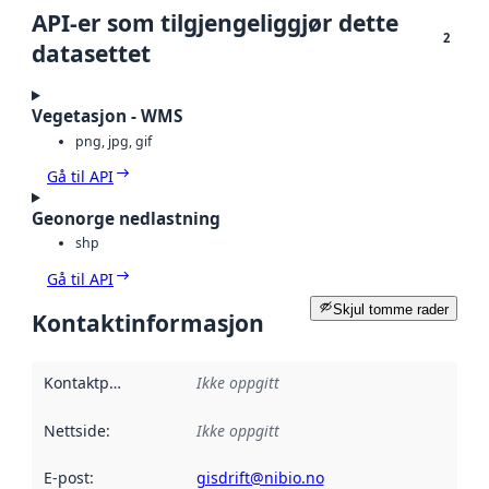
API-er som tilgjengeliggjør dette
2
datasettet
Vegetasjon - WMS
png, jpg, gif
Gå til API
Geonorge nedlastning
shp
Gå til API
Skjul tomme rader
Kontaktinformasjon
Kontaktpunkt
:
Ikke oppgitt
Nettside
:
Ikke oppgitt
E-post
:
gisdrift@nibio.no