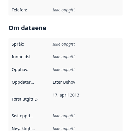
Telefon
:
Ikke oppgitt
Om dataene
Språk
:
Ikke oppgitt
Innholdsleverandører
Ikke oppgitt
:
Opphav
:
Ikke oppgitt
Oppdateringsfrekvens
Etter Behov
:
17. april 2013
Først utgitt
:
Denne datoen sier når dataene i dette datasettet 
Sist oppdatert
:
Ikke oppgitt
Nøyaktighet
:
Ikke oppgitt