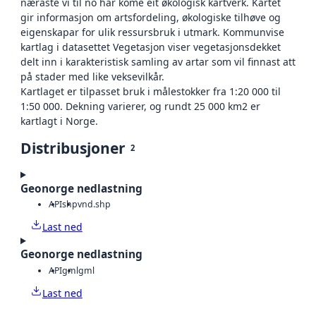
næraste vi til no har kome eit økologisk kartverk. Kartet
gir informasjon om artsfordeling, økologiske tilhøve og
eigenskapar for ulik ressursbruk i utmark. Kommunvise
kartlag i datasettet Vegetasjon viser vegetasjonsdekket
delt inn i karakteristisk samling av artar som vil finnast att
på stader med like veksevilkår.
Kartlaget er tilpasset bruk i målestokker fra 1:20 000 til
1:50 000. Dekning varierer, og rundt 25 000 km2 er
kartlagt i Norge.
Distribusjoner
2
Geonorge nedlastning
API
shp
vnd.shp
Last ned
Geonorge nedlastning
API
gml
gml
Last ned