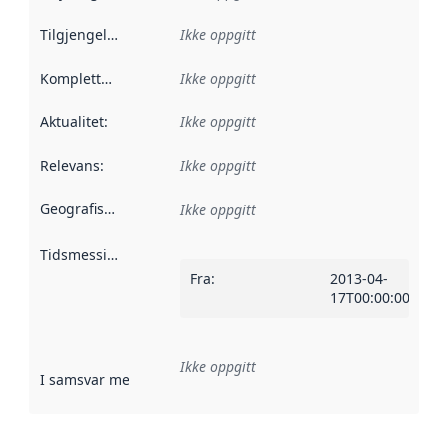
Tilgjengelighet
:
Ikke oppgitt
Kompletthet
:
Ikke oppgitt
Aktualitet
:
Ikke oppgitt
Relevans
:
Ikke oppgitt
Geografisk avgrensning
:
Ikke oppgitt
Tidsmessig avgrensning
:
Fra
:
2013-04-
17T00:00:00Z
Ikke oppgitt
I samsvar med
:
Referanse til en implementasjonsregel eller a