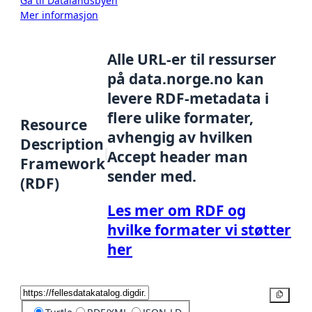
Gå til Datalandsbyen
Mer informasjon
Alle URL-er til ressurser
på data.norge.no kan
levere RDF-metadata i
flere ulike formater,
Resource
avhengig av hvilken
Description
Accept header man
Framework
sender med.
(RDF)
Les mer om RDF og
hvilke formater vi støtter
her
Kopier