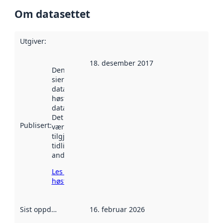
Om datasettet
Utgiver
:
18. desember 2017
Denne datoen
sier når
datasettet ble
høstet av
data.norge.no.
Det kan ha
Publisert
:
vært
tilgjengelig
tidligere
andre steder.
Les mer om
høsting her
Sist oppdatert
:
16. februar 2026