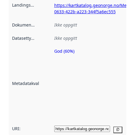
Landingsside
:
https://kartkatalog.geonorge.no/Metad
0633-422b-a223-344f5a6ec555
Dokumentasjon
:
Ikke oppgitt
Datasettype
:
Ikke oppgitt
God (60%)
Metadatakvalitet
er en indikator
på hvor godt
datasettene er
beskrevet ved
Metadatakvalitet
:
hjelp
avmetadata.
Les mer om
metadatakvalitet
her
URI:
Kopier