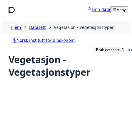
Hopp til hovedinnhold
Finn data
Meny
Hjem
Datasett
Vegetasjon - Vegetasjonstyper
Norsk institutt for bioøkonomi
Distr
Bruk datasett
Vegetasjon -
Vegetasjonstyper