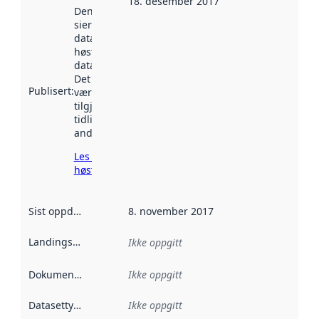
18. desember 2017
Denne datoen
sier når
datasettet ble
høstet av
data.norge.no.
Det kan ha
Publisert
:
vært
tilgjengelig
tidligere
andre steder.
Les mer om
høsting her
Sist oppdatert
:
8. november 2017
Landingsside
:
Ikke oppgitt
Dokumentasjon
:
Ikke oppgitt
Datasettype
:
Ikke oppgitt