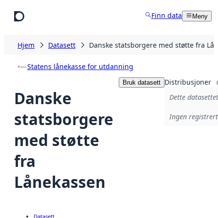
Hopp til hovedinnhold
Finn data
Meny
Hjem
Datasett
Danske statsborgere med støtte fra Lå
Statens lånekasse for utdanning
Distribusjoner
Bruk datasett
Danske
Dette datasettet
statsborgere
Ingen registrert
med støtte
fra
Lånekassen
Datasett