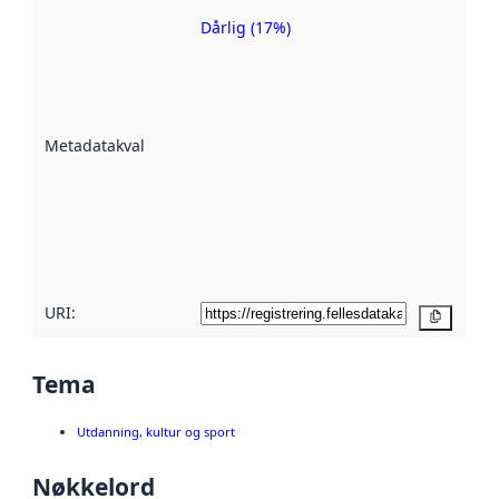
Dårlig (17%)
Metadatakvalitet
er en indikator
på hvor godt
datasettene er
beskrevet ved
Metadatakvalitet
:
hjelp
avmetadata.
Les mer om
metadatakvalitet
her
URI:
Kopier
Tema
Utdanning, kultur og sport
Nøkkelord