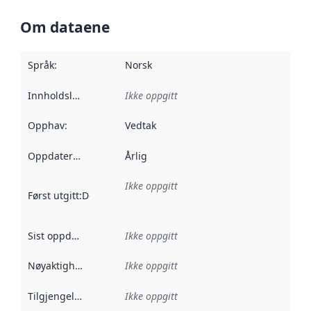
Om dataene
Språk
:
Norsk
Innholdsleverandører
Ikke oppgitt
:
Opphav
:
Vedtak
Oppdateringsfrekvens
Årlig
:
Ikke oppgitt
Først utgitt
:
Denne datoen sier når dataene i dette datasettet 
Sist oppdatert
:
Ikke oppgitt
Nøyaktighet
:
Ikke oppgitt
Tilgjengelighet
:
Ikke oppgitt