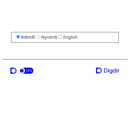
Bokmål
Nynorsk
English
en tjeneste fra