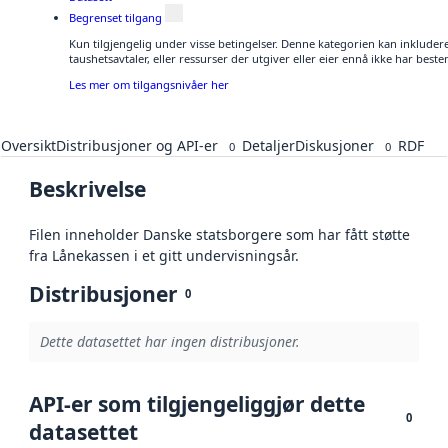
Begrenset tilgang
Kun tilgjengelig under visse betingelser. Denne kategorien kan inkluder
taushetsavtaler, eller ressurser der utgiver eller eier ennå ikke har best
Les mer om tilgangsnivåer her
Oversikt
Distribusjoner og API-er
Detaljer
Diskusjoner
RDF
0
0
Beskrivelse
Filen inneholder Danske statsborgere som har fått støtte
fra Lånekassen i et gitt undervisningsår.
Distribusjoner
0
Dette datasettet har ingen distribusjoner.
API-er som tilgjengeliggjør dette
0
datasettet