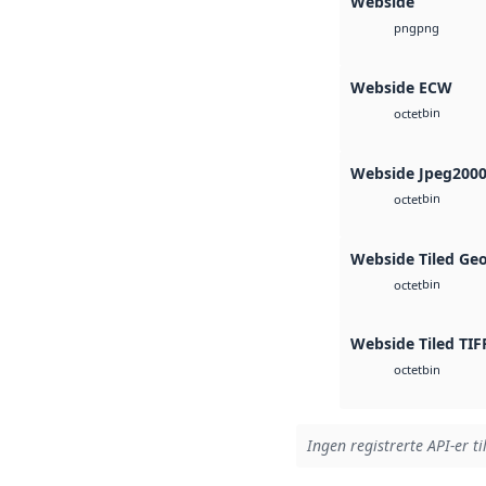
Webside
png
png
Webside ECW
bin
octet
Webside Jpeg200
bin
octet
Webside Tiled Ge
bin
octet
Webside Tiled TIF
bin
octet
Ingen registrerte API-er ti