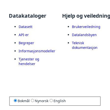
Datakataloger
Hjelp og veilednin
Datasett
Brukerveiledning
API-er
Datalandsbyen
Begreper
Teknisk
dokumentasjon
Informasjonsmodeller
Tjenester og
hendelser
Bokmål
Nynorsk
English