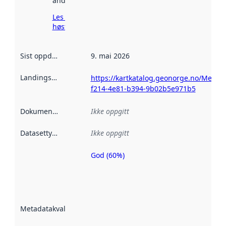
andre steder.
Les mer om
høsting her
Sist oppdatert
:
9. mai 2026
Landingsside
:
https://kartkatalog.geonorge.no/Metad
f214-4e81-b394-9b02b5e971b5
Dokumentasjon
:
Ikke oppgitt
Datasettype
:
Ikke oppgitt
God (60%)
Metadatakvalitet
er en indikator
på hvor godt
datasettene er
beskrevet ved
Metadatakvalitet
:
hjelp
avmetadata.