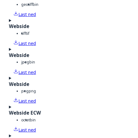
geotiff
bin
Last ned
Webside
tiff
tif
Last ned
Webside
jpeg
bin
Last ned
Webside
png
png
Last ned
Webside ECW
octet
bin
Last ned