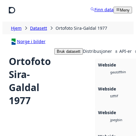
Hopp til hovedinnhold
Finn data
Meny
Hjem
Datasett
Ortofoto Sira-Galdal 1977
Norge i bilder
Distribusjoner
API-er
Bruk datasett
8
Ortofoto
Webside
Sira-
bin
geotiff
Galdal
Webside
tif
1977
tiff
Webside
bin
jpeg