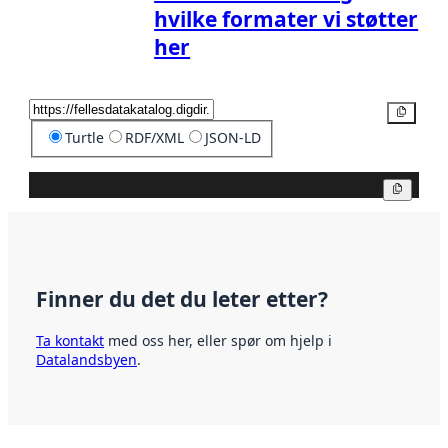
hvilke formater vi støtter
her
Kopier
Turtle
RDF/XML
JSON-LD
Kopier
Finner du det du leter etter?
Ta kontakt
med oss her, eller spør om hjelp i
Datalandsbyen
.