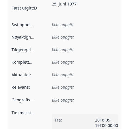
25. juni 1977
Først utgitt
:
Denne datoen sier når dataene i dette datasettet 
Sist oppdatert
:
Ikke oppgitt
Nøyaktighet
:
Ikke oppgitt
Tilgjengelighet
:
Ikke oppgitt
Kompletthet
:
Ikke oppgitt
Aktualitet
:
Ikke oppgitt
Relevans
:
Ikke oppgitt
Geografisk avgrensning
:
Ikke oppgitt
Tidsmessig avgrensning
:
Fra
:
2016-09-
19T00:00:00Z