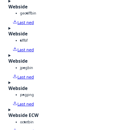
Webside
geotiff
bin
Last ned
Webside
tiff
tif
Last ned
Webside
jpeg
bin
Last ned
Webside
png
png
Last ned
Webside ECW
octet
bin