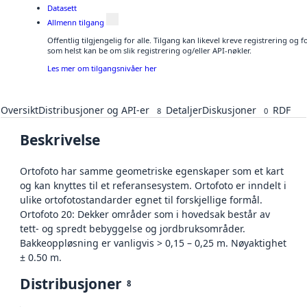
Datasett
Allmenn tilgang
Offentlig tilgjengelig for alle. Tilgang kan likevel kreve registrering og
som helst kan be om slik registrering og/eller API-nøkler.
Les mer om tilgangsnivåer her
Oversikt
Distribusjoner og API-er
Detaljer
Diskusjoner
RDF
8
0
Beskrivelse
Ortofoto har samme geometriske egenskaper som et kart
og kan knyttes til et referansesystem. Ortofoto er inndelt i
ulike ortofotostandarder egnet til forskjellige formål.
Ortofoto 20: Dekker områder som i hovedsak består av
tett- og spredt bebyggelse og jordbruksområder.
Bakkeoppløsning er vanligvis > 0,15 – 0,25 m. Nøyaktighet
± 0.50 m.
Distribusjoner
8