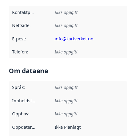
Kontaktpunkt
:
Ikke oppgitt
Nettside
:
Ikke oppgitt
E-post
:
info@kartverket.no
Telefon
:
Ikke oppgitt
Om dataene
Språk
:
Ikke oppgitt
Innholdsleverandører
Ikke oppgitt
:
Opphav
:
Ikke oppgitt
Oppdateringsfrekvens
Ikke Planlagt
: