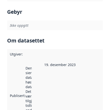
Gebyr
Ikke oppgitt
Om datasettet
Utgiver
:
19. desember 2023
Denne datoen
sier når
datasettet ble
høstet av
data.norge.no.
Det kan ha
Publisert
:
vært
tilgjengelig
tidligere