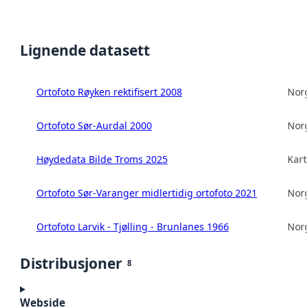
Lignende datasett
Ortofoto Røyken rektifisert 2008
Norg
Ortofoto Sør-Aurdal 2000
Norg
Høydedata Bilde Troms 2025
Kart
Ortofoto Sør-Varanger midlertidig ortofoto 2021
Norg
Ortofoto Larvik - Tjølling - Brunlanes 1966
Norg
Distribusjoner
8
Webside