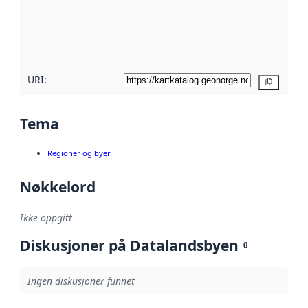
Les mer om
metadatakvalitet
her
URI:
Kopier
Tema
Regioner og byer
Nøkkelord
Ikke oppgitt
Diskusjoner på Datalandsbyen
0
Ingen diskusjoner funnet