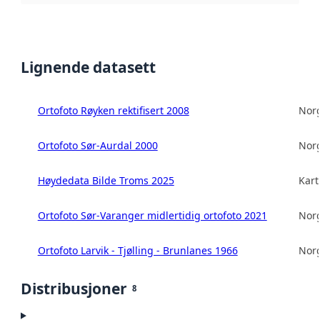
Lignende datasett
Ortofoto Røyken rektifisert 2008
Norg
Ortofoto Sør-Aurdal 2000
Norg
Høydedata Bilde Troms 2025
Kart
Ortofoto Sør-Varanger midlertidig ortofoto 2021
Norg
Ortofoto Larvik - Tjølling - Brunlanes 1966
Norg
Distribusjoner
8