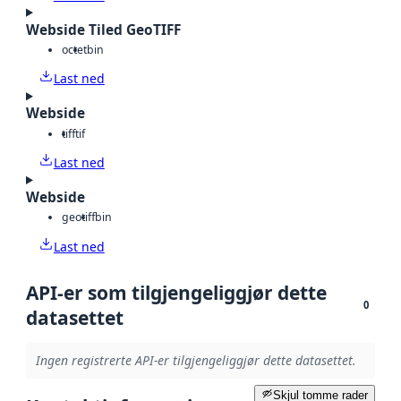
Webside Tiled GeoTIFF
octet
bin
Last ned
Webside
tiff
tif
Last ned
Webside
geotiff
bin
Last ned
API-er som tilgjengeliggjør dette
0
datasettet
Ingen registrerte API-er tilgjengeliggjør dette datasettet.
Skjul tomme rader