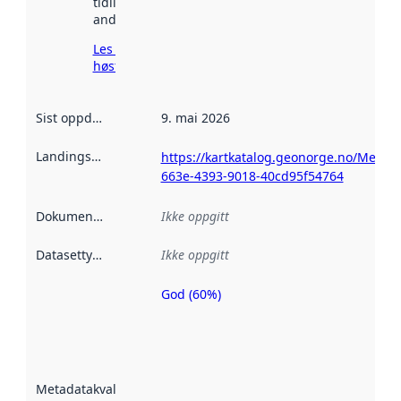
tidligere
andre steder.
Les mer om
høsting her
Sist oppdatert
:
9. mai 2026
Landingsside
:
https://kartkatalog.geonorge.no/Metad
663e-4393-9018-40cd95f54764
Dokumentasjon
:
Ikke oppgitt
Datasettype
:
Ikke oppgitt
God (60%)
Metadatakvalitet
er en indikator
på hvor godt
datasettene er
beskrevet ved
Metadatakvalitet
:
hjelp