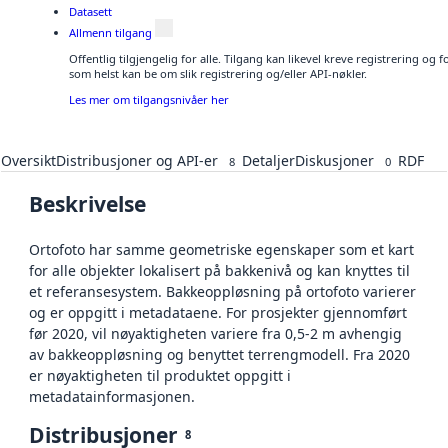
Datasett
Allmenn tilgang
Offentlig tilgjengelig for alle. Tilgang kan likevel kreve registrering og
som helst kan be om slik registrering og/eller API-nøkler.
Les mer om tilgangsnivåer her
Oversikt
Distribusjoner og API-er
Detaljer
Diskusjoner
RDF
8
0
Beskrivelse
Ortofoto har samme geometriske egenskaper som et kart
for alle objekter lokalisert på bakkenivå og kan knyttes til
et referansesystem. Bakkeoppløsning på ortofoto varierer
og er oppgitt i metadataene. For prosjekter gjennomført
før 2020, vil nøyaktigheten variere fra 0,5-2 m avhengig
av bakkeoppløsning og benyttet terrengmodell. Fra 2020
er nøyaktigheten til produktet oppgitt i
metadatainformasjonen.
Distribusjoner
8