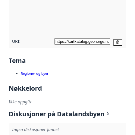
avmetadata.
Les mer om
metadatakvalitet
her
URI:
Kopier
Tema
Regioner og byer
Nøkkelord
Ikke oppgitt
Diskusjoner på Datalandsbyen
0
Ingen diskusjoner funnet