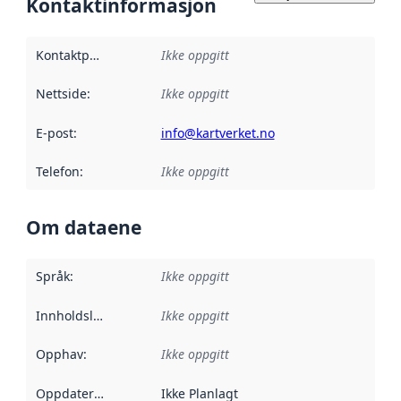
Kontaktinformasjon
Kontaktpunkt
:
Ikke oppgitt
Nettside
:
Ikke oppgitt
E-post
:
info@kartverket.no
Telefon
:
Ikke oppgitt
Om dataene
Språk
:
Ikke oppgitt
Innholdsleverandører
Ikke oppgitt
:
Opphav
:
Ikke oppgitt
Oppdateringsfrekvens
Ikke Planlagt
: