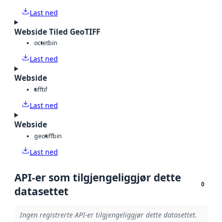
Last ned
Webside Tiled GeoTIFF
octet
bin
Last ned
Webside
tiff
tif
Last ned
Webside
geotiff
bin
Last ned
API-er som tilgjengeliggjør dette
0
datasettet
Ingen registrerte API-er tilgjengeliggjør dette datasettet.