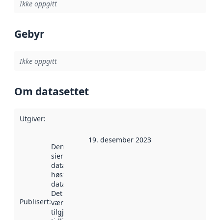
Ikke oppgitt
Gebyr
Ikke oppgitt
Om datasettet
Utgiver
:
19. desember 2023
Denne datoen
sier når
datasettet ble
høstet av
data.norge.no.
Det kan ha
Publisert
:
vært
tilgjengelig