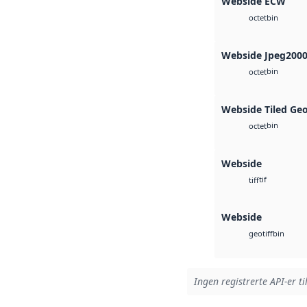
Webside ECW
bin
octet
Webside Jpeg200
bin
octet
Webside Tiled Ge
bin
octet
Webside
tif
tiff
Webside
bin
geotiff
Ingen registrerte API-er ti