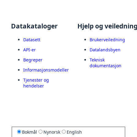
Datakataloger
Hjelp og veilednin
Datasett
Brukerveiledning
API-er
Datalandsbyen
Begreper
Teknisk
dokumentasjon
Informasjonsmodeller
Tjenester og
hendelser
Bokmål
Nynorsk
English