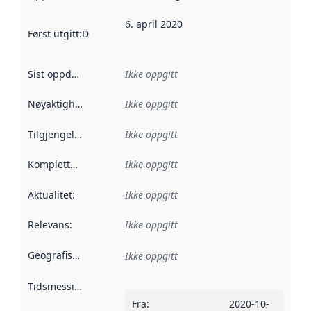
6. april 2020
Først utgitt
:
Denne datoen sier når dataene i dette datasettet 
Sist oppdatert
:
Ikke oppgitt
Nøyaktighet
:
Ikke oppgitt
Tilgjengelighet
:
Ikke oppgitt
Kompletthet
:
Ikke oppgitt
Aktualitet
:
Ikke oppgitt
Relevans
:
Ikke oppgitt
Geografisk avgrensning
:
Ikke oppgitt
Tidsmessig avgrensning
:
Fra
:
2020-10-