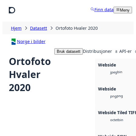
Hopp til hovedinnhold
Finn data
Meny
Hjem
Datasett
Ortofoto Hvaler 2020
Norge i bilder
Distribusjoner
API-er
Bruk datasett
8
Ortofoto
Webside
Hvaler
bin
jpeg
2020
Webside
png
png
Webside Tiled TIF
bin
octet