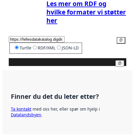
Les mer om RDF og
hvilke formater vi støtter
her
Kopier
Turtle
RDF/XML
JSON-LD
Kopier
Finner du det du leter etter?
Ta kontakt
med oss her, eller spør om hjelp i
Datalandsbyen
.