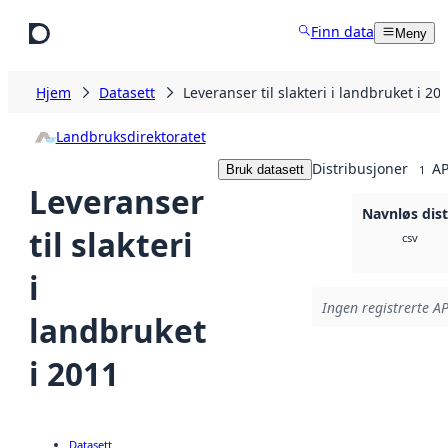
Hopp til hovedinnhold
Finn data
Meny
Hjem
Datasett
Leveranser til slakteri i landbruket i 20
Landbruksdirektoratet
Distribusjoner
AP
Bruk datasett
1
Leveranser
Navnløs dist
til slakteri
csv
i
Ingen registrerte AP
landbruket
i 2011
Datasett