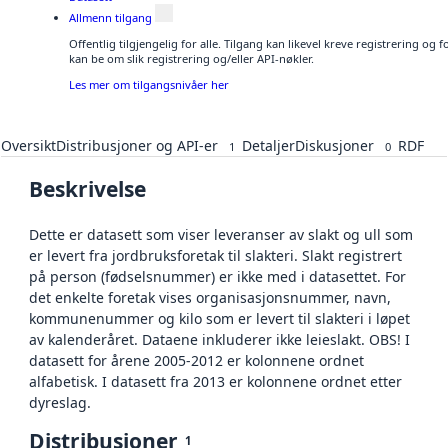
Allmenn tilgang
Offentlig tilgjengelig for alle. Tilgang kan likevel kreve registrering o
kan be om slik registrering og/eller API-nøkler.
Les mer om tilgangsnivåer her
Oversikt
Distribusjoner og API-er
Detaljer
Diskusjoner
RDF
1
0
Beskrivelse
Dette er datasett som viser leveranser av slakt og ull som
er levert fra jordbruksforetak til slakteri. Slakt registrert
på person (fødselsnummer) er ikke med i datasettet. For
det enkelte foretak vises organisasjonsnummer, navn,
kommunenummer og kilo som er levert til slakteri i løpet
av kalenderåret. Dataene inkluderer ikke leieslakt. OBS! I
datasett for årene 2005-2012 er kolonnene ordnet
alfabetisk. I datasett fra 2013 er kolonnene ordnet etter
dyreslag.
Distribusjoner
1