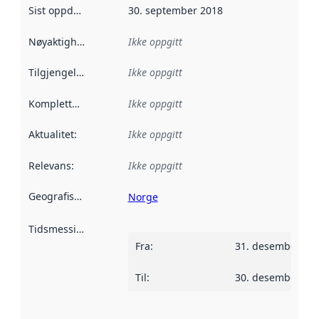
Sist oppdatert
:
30. september 2018
Nøyaktighet
:
Ikke oppgitt
Tilgjengelighet
:
Ikke oppgitt
Kompletthet
:
Ikke oppgitt
Aktualitet
:
Ikke oppgitt
Relevans
:
Ikke oppgitt
Geografisk avgrensning
:
Norge
Tidsmessig avgrensning
:
Fra
:
31. desember 20
Til
:
30. desember 20