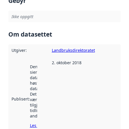
Gebyr
Ikke oppgitt
Om datasettet
Utgiver
:
Landbruksdirektoratet
2. oktober 2018
Denne datoen
sier når
datasettet ble
høstet av
data.norge.no.
Det kan ha
Publisert
:
vært
tilgjengelig
tidligere
andre steder.
Les mer om