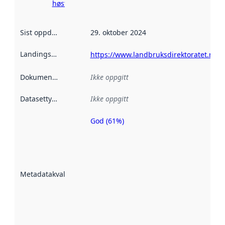
høsting her
Sist oppdatert
:
29. oktober 2024
Landingsside
:
https://www.landbruksdirektoratet.no/n
Dokumentasjon
:
Ikke oppgitt
Datasettype
:
Ikke oppgitt
God (61%)
Metadatakvalitet
er en indikator
på hvor godt
datasettene er
beskrevet ved
Metadatakvalitet
:
hjelp
avmetadata.
Les mer om
metadatakvalitet
her