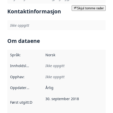
Skjul tomme rader
Kontaktinformasjon
Ikke oppgitt
Om dataene
Språk
:
Norsk
Innholdsleverandører
Ikke oppgitt
:
Opphav
:
Ikke oppgitt
Oppdateringsfrekvens
Årlig
:
30. september 2018
Først utgitt
:
Denne datoen sier når dataene i dette datasettet 