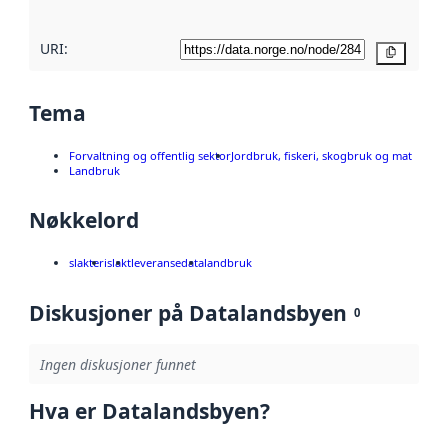
URI:
Kopier
Tema
Forvaltning og offentlig sektor
Jordbruk, fiskeri, skogbruk og mat
Landbruk
Nøkkelord
slakteri
slakt
leveransedata
landbruk
Diskusjoner på Datalandsbyen
0
Ingen diskusjoner funnet
Hva er Datalandsbyen?