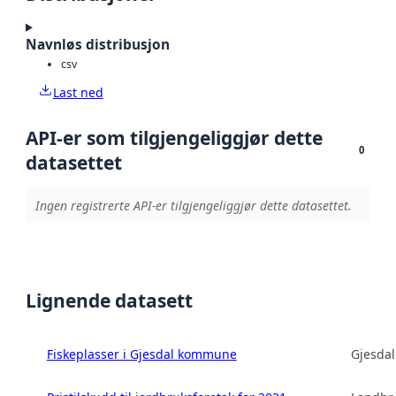
Navnløs distribusjon
csv
Last ned
API-er som tilgjengeliggjør dette
0
datasettet
Ingen registrerte API-er tilgjengeliggjør dette datasettet.
Lignende datasett
Fiskeplasser i Gjesdal kommune
Gjesda