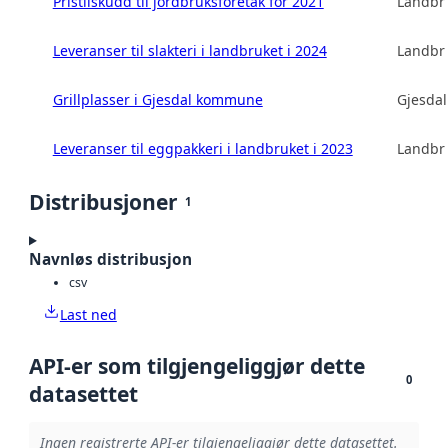
Pristilskudd til jordbruksforetak for 2021
Landbru
Leveranser til slakteri i landbruket i 2024
Landbru
Grillplasser i Gjesdal kommune
Gjesda
Leveranser til eggpakkeri i landbruket i 2023
Landbru
Distribusjoner
1
Navnløs distribusjon
csv
Last ned
API-er som tilgjengeliggjør dette
0
datasettet
Ingen registrerte API-er tilgjengeliggjør dette datasettet.