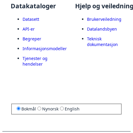
Datakataloger
Hjelp og veilednin
Datasett
Brukerveiledning
API-er
Datalandsbyen
Begreper
Teknisk
dokumentasjon
Informasjonsmodeller
Tjenester og
hendelser
Bokmål
Nynorsk
English