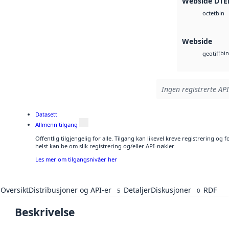
Webside DTE
bin
octet
Webside
bin
geotiff
Ingen registrerte API
Datasett
Allmenn tilgang
Offentlig tilgjengelig for alle. Tilgang kan likevel kreve registrering o
helst kan be om slik registrering og/eller API-nøkler.
Les mer om tilgangsnivåer her
Oversikt
Distribusjoner og API-er
Detaljer
Diskusjoner
RDF
5
0
Beskrivelse