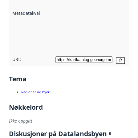
datasettene er
beskrevet ved
Metadatakvalitet
:
hjelp
avmetadata.
Les mer om
metadatakvalitet
her
URI:
Kopier
Tema
Regioner og byer
Nøkkelord
Ikke oppgitt
Diskusjoner på Datalandsbyen
0