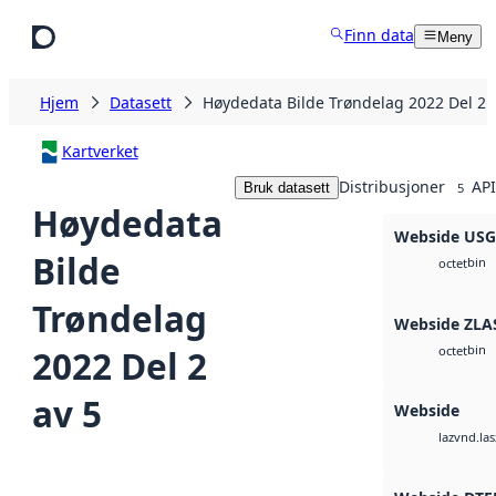
Hopp til hovedinnhold
Finn data
Meny
Hjem
Datasett
Høydedata Bilde Trøndelag 2022 Del 2 
Kartverket
Distribusjoner
API
Bruk datasett
5
Høydedata
Webside US
Bilde
bin
octet
Trøndelag
Webside ZLA
bin
2022 Del 2
octet
av 5
Webside
vnd.las
laz