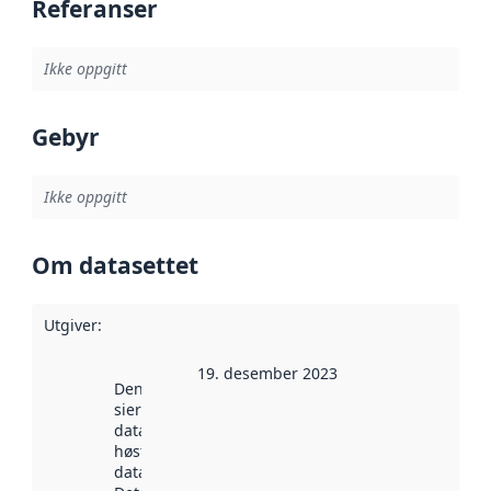
Referanser
Ikke oppgitt
Gebyr
Ikke oppgitt
Om datasettet
Utgiver
:
19. desember 2023
Denne datoen
sier når
datasettet ble
høstet av
data.norge.no.