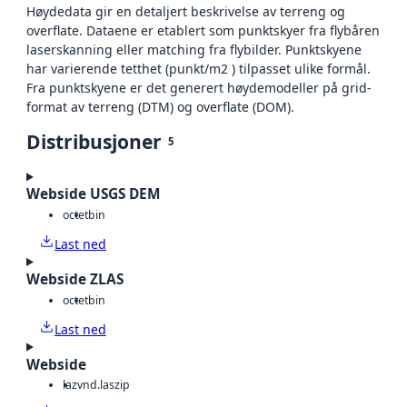
Høydedata gir en detaljert beskrivelse av terreng og
overflate. Dataene er etablert som punktskyer fra flybåren
laserskanning eller matching fra flybilder. Punktskyene
har varierende tetthet (punkt/m2 ) tilpasset ulike formål.
Fra punktskyene er det generert høydemodeller på grid-
format av terreng (DTM) og overflate (DOM).
Distribusjoner
5
Webside USGS DEM
octet
bin
Last ned
Webside ZLAS
octet
bin
Last ned
Webside
laz
vnd.laszip