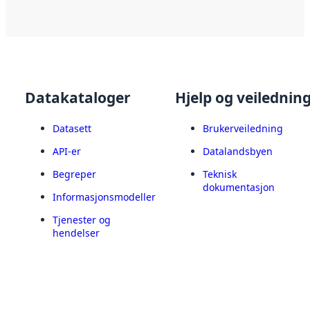
Datakataloger
Hjelp og veilednin
Datasett
Brukerveiledning
API-er
Datalandsbyen
Begreper
Teknisk
dokumentasjon
Informasjonsmodeller
Tjenester og
hendelser