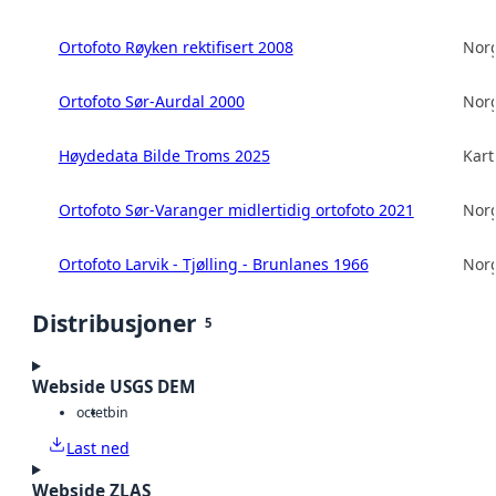
Ortofoto Røyken rektifisert 2008
Norg
Ortofoto Sør-Aurdal 2000
Norg
Høydedata Bilde Troms 2025
Kart
Ortofoto Sør-Varanger midlertidig ortofoto 2021
Norg
Ortofoto Larvik - Tjølling - Brunlanes 1966
Norg
Distribusjoner
5
Webside USGS DEM
octet
bin
Last ned
Webside ZLAS