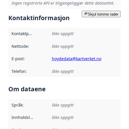
Ingen registrerte API-er tilgjengeliggjør dette datasettet.
Skjul tomme rader
Kontaktinformasjon
Kontaktpunkt
:
Ikke oppgitt
Nettside
:
Ikke oppgitt
E-post
:
hoydedata@kartverket.no
Telefon
:
Ikke oppgitt
Om dataene
Språk
:
Ikke oppgitt
Innholdsleverandører
Ikke oppgitt
: