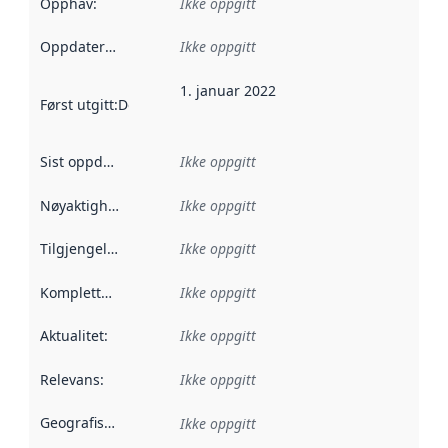
Opphav
:
Ikke oppgitt
Oppdateringsfrekvens
Ikke oppgitt
:
1. januar 2022
Først utgitt
:
Denne datoen sier når dataene i dette datasettet 
Sist oppdatert
:
Ikke oppgitt
Nøyaktighet
:
Ikke oppgitt
Tilgjengelighet
:
Ikke oppgitt
Kompletthet
:
Ikke oppgitt
Aktualitet
:
Ikke oppgitt
Relevans
:
Ikke oppgitt
Geografisk avgrensning
:
Ikke oppgitt