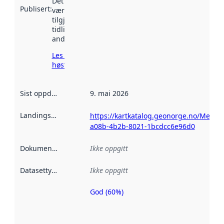
Det kan ha
Publisert
:
vært
tilgjengelig
tidligere
andre steder.
Les mer om
høsting her
Sist oppdatert
:
9. mai 2026
Landingsside
:
https://kartkatalog.geonorge.no/Metad
a08b-4b2b-8021-1bcdcc6e96d0
Dokumentasjon
:
Ikke oppgitt
Datasettype
:
Ikke oppgitt
God (60%)
Metadatakvalitet
er en indikator
på hvor godt