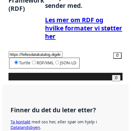
Framework
sender med.
(RDF)
Les mer om RDF og
hvilke formater vi støtter
her
Kopier
Turtle
RDF/XML
JSON-LD
Kopier
Finner du det du leter etter?
Ta kontakt
med oss her, eller spør om hjelp i
Datalandsbyen
.