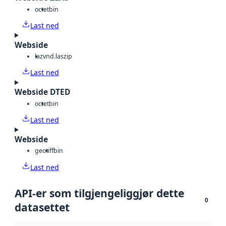
octet
bin
Last ned
Webside
laz
vnd.laszip
Last ned
Webside DTED
octet
bin
Last ned
Webside
geotiff
bin
Last ned
API-er som tilgjengeliggjør dette
0
datasettet