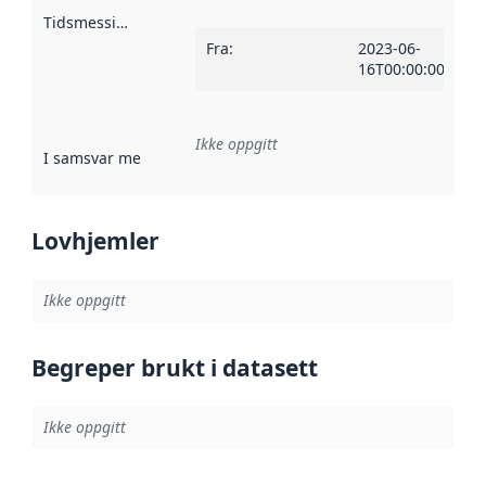
Tidsmessig avgrensning
:
Fra
:
2023-06-
16T00:00:00Z
Ikke oppgitt
I samsvar med
:
Referanse til en implementasjonsregel eller a
Lovhjemler
Ikke oppgitt
Begreper brukt i datasett
Ikke oppgitt