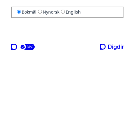
Bokmål
Nynorsk
English
en tjeneste fra