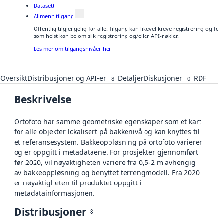
Datasett
Allmenn tilgang
Offentlig tilgjengelig for alle. Tilgang kan likevel kreve registrering og
som helst kan be om slik registrering og/eller API-nøkler.
Les mer om tilgangsnivåer her
Oversikt
Distribusjoner og API-er
Detaljer
Diskusjoner
RDF
8
0
Beskrivelse
Ortofoto har samme geometriske egenskaper som et kart
for alle objekter lokalisert på bakkenivå og kan knyttes til
et referansesystem. Bakkeoppløsning på ortofoto varierer
og er oppgitt i metadataene. For prosjekter gjennomført
før 2020, vil nøyaktigheten variere fra 0,5-2 m avhengig
av bakkeoppløsning og benyttet terrengmodell. Fra 2020
er nøyaktigheten til produktet oppgitt i
metadatainformasjonen.
Distribusjoner
8