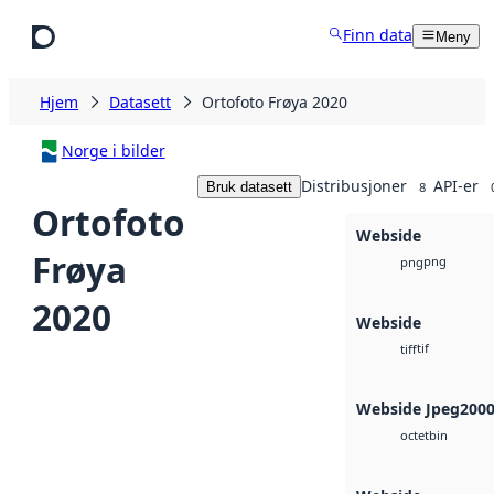
Hopp til hovedinnhold
Finn data
Meny
Hjem
Datasett
Ortofoto Frøya 2020
Norge i bilder
Distribusjoner
API-er
Bruk datasett
8
Ortofoto
Webside
Frøya
png
png
2020
Webside
tif
tiff
Webside Jpeg200
bin
octet