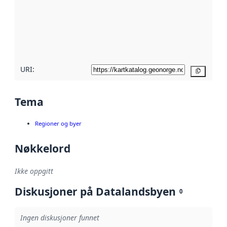
avmetadata.
Les mer om
metadatakvalitet
her
URI:
Kopier
Tema
Regioner og byer
Nøkkelord
Ikke oppgitt
Diskusjoner på Datalandsbyen
0
Ingen diskusjoner funnet