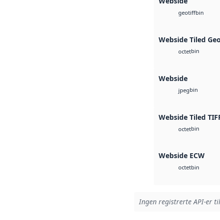
Webside
bin
geotiff
Webside Tiled Ge
bin
octet
Webside
bin
jpeg
Webside Tiled TIF
bin
octet
Webside ECW
bin
octet
Ingen registrerte API-er ti