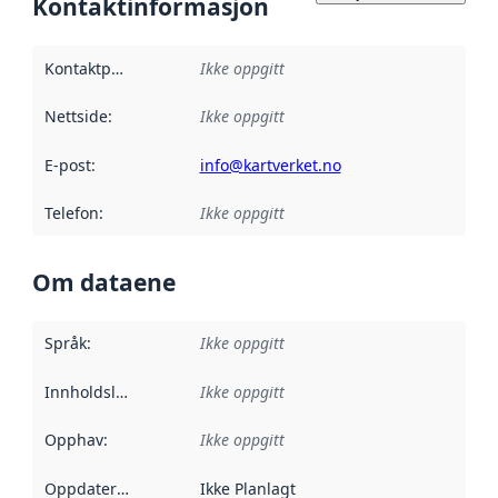
Kontaktinformasjon
Kontaktpunkt
:
Ikke oppgitt
Nettside
:
Ikke oppgitt
E-post
:
info@kartverket.no
Telefon
:
Ikke oppgitt
Om dataene
Språk
:
Ikke oppgitt
Innholdsleverandører
Ikke oppgitt
:
Opphav
:
Ikke oppgitt
Oppdateringsfrekvens
Ikke Planlagt
: