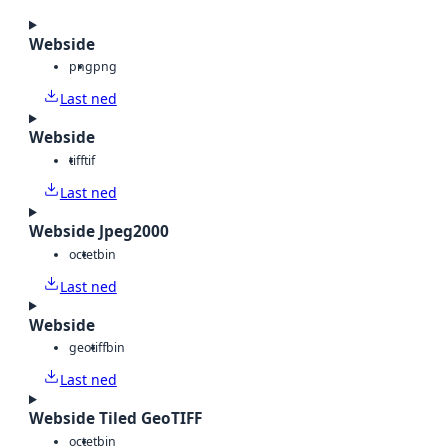
Webside
png
png
Last ned
Webside
tiff
tif
Last ned
Webside Jpeg2000
octet
bin
Last ned
Webside
geotiff
bin
Last ned
Webside Tiled GeoTIFF
octet
bin