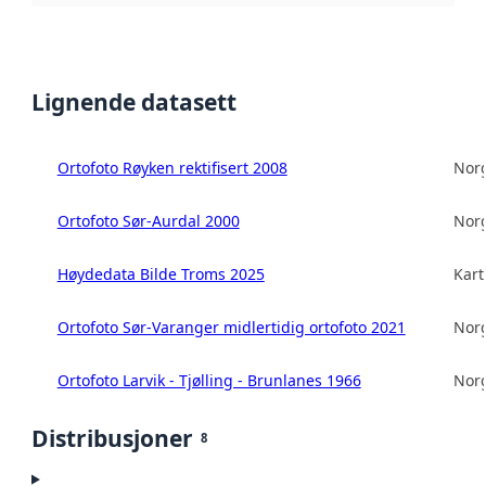
Lignende datasett
Ortofoto Røyken rektifisert 2008
Norg
Ortofoto Sør-Aurdal 2000
Norg
Høydedata Bilde Troms 2025
Kart
Ortofoto Sør-Varanger midlertidig ortofoto 2021
Norg
Ortofoto Larvik - Tjølling - Brunlanes 1966
Norg
Distribusjoner
8