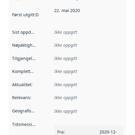
22. mai 2020
Først utgitt
:
Denne datoen sier når dataene i dette datasettet 
Sist oppdatert
:
Ikke oppgitt
Nøyaktighet
:
Ikke oppgitt
Tilgjengelighet
:
Ikke oppgitt
Kompletthet
:
Ikke oppgitt
Aktualitet
:
Ikke oppgitt
Relevans
:
Ikke oppgitt
Geografisk avgrensning
:
Ikke oppgitt
Tidsmessig avgrensning
:
Fra
:
2020-12-