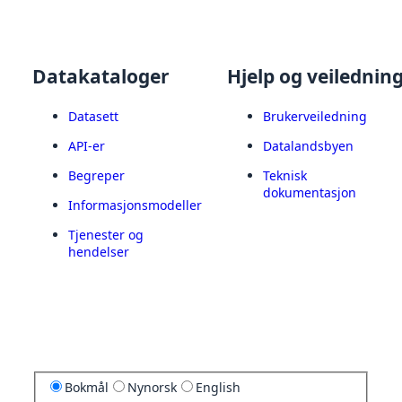
Datakataloger
Hjelp og veilednin
Datasett
Brukerveiledning
API-er
Datalandsbyen
Begreper
Teknisk
dokumentasjon
Informasjonsmodeller
Tjenester og
hendelser
Bokmål
Nynorsk
English