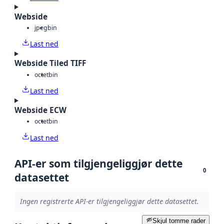
Webside
jpeg
bin
Last ned
Webside Tiled TIFF
octet
bin
Last ned
Webside ECW
octet
bin
Last ned
API-er som tilgjengeliggjør dette
0
datasettet
Ingen registrerte API-er tilgjengeliggjør dette datasettet.
Skjul tomme rader