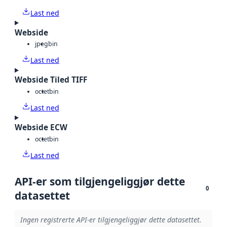
Last ned
Webside
jpeg
bin
Last ned
Webside Tiled TIFF
octet
bin
Last ned
Webside ECW
octet
bin
Last ned
API-er som tilgjengeliggjør dette
0
datasettet
Ingen registrerte API-er tilgjengeliggjør dette datasettet.