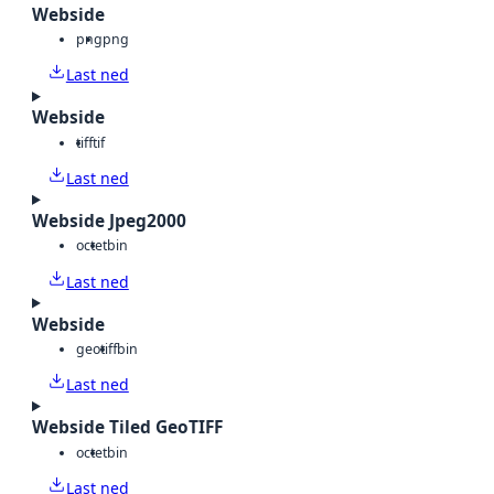
Webside
png
png
Last ned
Webside
tiff
tif
Last ned
Webside Jpeg2000
octet
bin
Last ned
Webside
geotiff
bin
Last ned
Webside Tiled GeoTIFF
octet
bin
Last ned