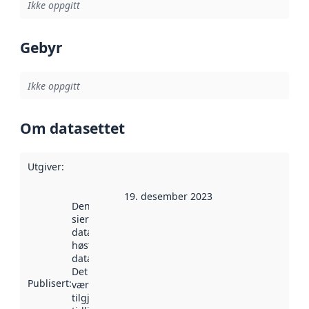
Ikke oppgitt
Gebyr
Ikke oppgitt
Om datasettet
Utgiver
:
19. desember 2023
Denne datoen
sier når
datasettet ble
høstet av
data.norge.no.
Det kan ha
Publisert
:
vært
tilgjengelig