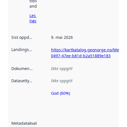
tidligere
andre steder.
Les mer om
høsting her
Sist oppdatert
:
9. mai 2026
Landingsside
:
https://kartkatalog.geonorge.no/Metad
0497-47ee-b81d-b2a51889e183
Dokumentasjon
:
Ikke oppgitt
Datasettype
:
Ikke oppgitt
God (60%)
Metadatakvalitet
er en indikator
på hvor godt
datasettene er
beskrevet ved
Metadatakvalitet
:
hjelp