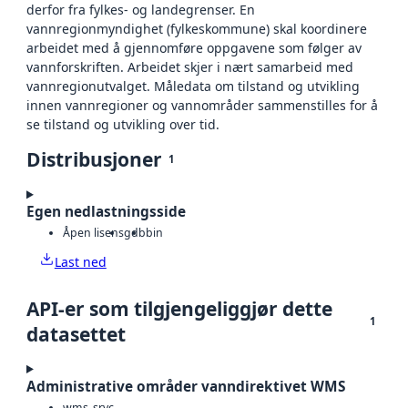
derfor fra fylkes- og landegrenser. En
vannregionmyndighet (fylkeskommune) skal koordinere
arbeidet med å gjennomføre oppgavene som følger av
vannforskriften. Arbeidet skjer i nært samarbeid med
vannregionutvalget. Måledata om tilstand og utvikling
innen vannregioner og vannområder sammenstilles for å
se tilstand og utvikling over tid.
Distribusjoner
1
Egen nedlastningsside
Åpen lisens
gdb
bin
Last ned
API-er som tilgjengeliggjør dette
1
datasettet
Administrative områder vanndirektivet WMS
wms_srvc