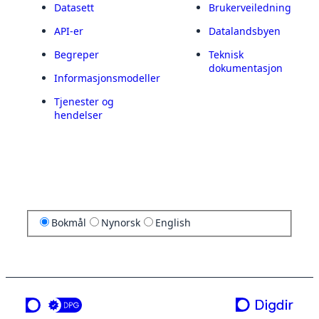
Datasett
Brukerveiledning
API-er
Datalandsbyen
Begreper
Teknisk
dokumentasjon
Informasjonsmodeller
Tjenester og
hendelser
Bokmål
Nynorsk
English
en tjeneste fra