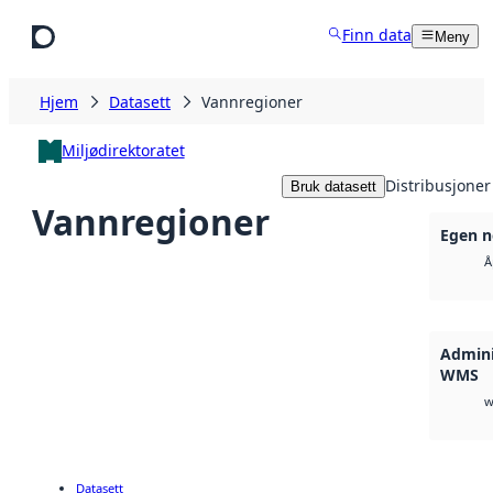
Hopp til hovedinnhold
Finn data
Meny
Hjem
Datasett
Vannregioner
Miljødirektoratet
Distribusjoner
Bruk datasett
Vannregioner
Egen n
Å
Admini
WMS
w
Datasett