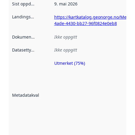
Sist oppdatert
:
9. mai 2026
Landingsside
:
https://kartkatalog.geonorge.no/Metad
4ade-4430-bb27-96f0824e0eb8
Dokumentasjon
:
Ikke oppgitt
Datasettype
:
Ikke oppgitt
Utmerket (75%)
Metadatakvalitet
er en indikator
på hvor godt
datasettene er
beskrevet ved
Metadatakvalitet
:
hjelp
avmetadata.
Les mer om
metadatakvalitet
her