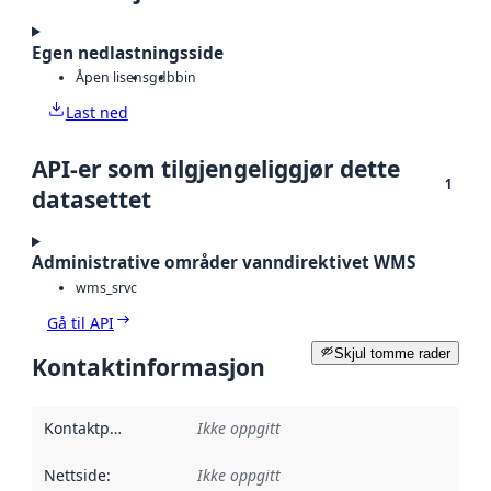
Egen nedlastningsside
Åpen lisens
gdb
bin
Last ned
API-er som tilgjengeliggjør dette
1
datasettet
Administrative områder vanndirektivet WMS
wms_srvc
Gå til API
Skjul tomme rader
Kontaktinformasjon
Kontaktpunkt
:
Ikke oppgitt
Nettside
:
Ikke oppgitt