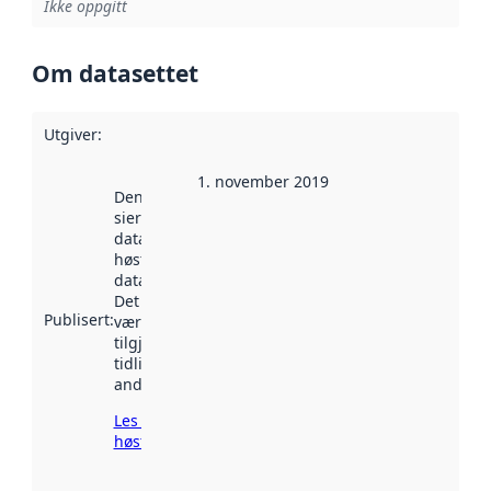
Ikke oppgitt
Om datasettet
Utgiver
:
1. november 2019
Denne datoen
sier når
datasettet ble
høstet av
data.norge.no.
Det kan ha
Publisert
:
vært
tilgjengelig
tidligere
andre steder.
Les mer om
høsting her