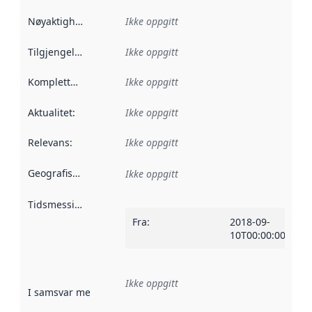
Nøyaktighet
:
Ikke oppgitt
Tilgjengelighet
:
Ikke oppgitt
Kompletthet
:
Ikke oppgitt
Aktualitet
:
Ikke oppgitt
Relevans
:
Ikke oppgitt
Geografisk avgrensning
:
Ikke oppgitt
Tidsmessig avgrensning
:
Fra
:
2018-09-
10T00:00:00Z
Ikke oppgitt
I samsvar med
:
Referanse til en implementasjonsregel eller a