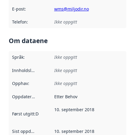
E-post
:
wms@miljodir.no
Telefon
:
Ikke oppgitt
Om dataene
Språk
:
Ikke oppgitt
Innholdsleverandører
Ikke oppgitt
:
Opphav
:
Ikke oppgitt
Oppdateringsfrekvens
Etter Behov
:
10. september 2018
Først utgitt
:
Denne datoen sier når dataene i dette datasettet 
Sist oppdatert
:
10. september 2018