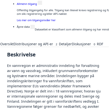
Allmenn tilgang
Offentlig tilgjengelig for alle. Tilgang kan likevel kreve registrering o
om slik registrering og/eller API-nøkler.
Les mer om tilgangsnivåer her
Åpne data
Datasettet er klassifisert som allmenn tilgang og har mins
Oversikt
Distribusjoner og API-er
Detaljer
Diskusjoner
RDF
2
0
Beskrivelse
En vannregion er administrativ inndeling for forvaltning
av vann og vassdrag, inkludert grunnvannsforekomster
og kystnære marine områder. Inndelingen bygger på
inndelingskriteringer fra vannforskriften, som
implementerer EUs vanndirektiv (Water Framework
Directive). Norge er delt inn i 18 vannregioner, hvorav sju
er internasjonale vannregioner og deles med Sverige og
Finland. Inndelingen er gitt i vannforskriftens vedlegg I.
Vannregionene følger grenser for nedbørfelt, og avviker