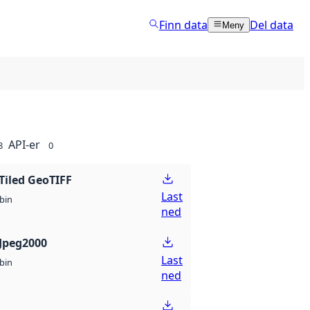
Finn data
Del data
Meny
API-er
8
0
Tiled GeoTIFF
Last
bin
ned
Jpeg2000
Last
bin
ned