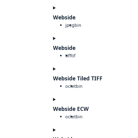
Webside
jpeg
bin
Webside
tiff
tif
Webside Tiled TIFF
octet
bin
Webside ECW
octet
bin