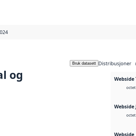
2024
Distribusjoner
Bruk datasett
al og
Webside 
octet
Webside 
octet
Webside