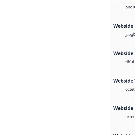
p
png
Webside
jpeg
Webside
tif
tiff
Webside 
octet
Webside
octet