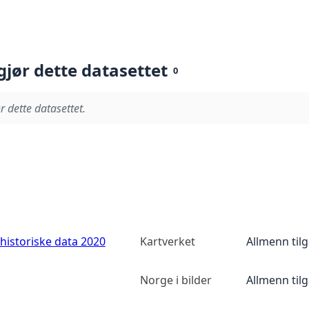
gjør dette datasettet
0
r dette datasettet.
historiske data 2020
Kartverket
Allmenn til
Norge i bilder
Allmenn til