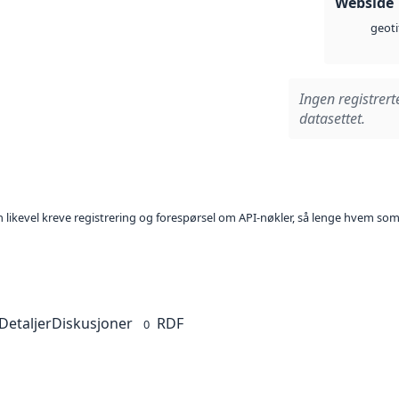
Webside
geoti
Ingen registrert
datasettet.
kan likevel kreve registrering og forespørsel om API-nøkler, så lenge hvem som
Detaljer
Diskusjoner
RDF
0