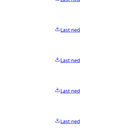
Last ned
Last ned
Last ned
Last ned