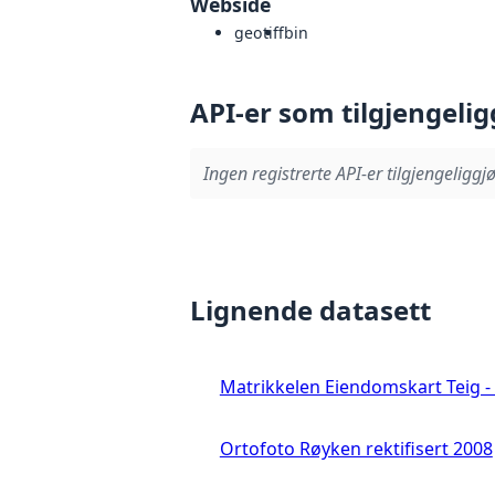
Webside
geotiff
bin
API-er som tilgjengelig
Ingen registrerte API-er tilgjengeliggjø
Lignende datasett
Matrikkelen Eiendomskart Teig - 
Ortofoto Røyken rektifisert 2008