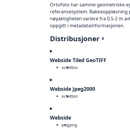
Ortofoto har samme geometriske egen
referansesystem. Bakkeoppløsning på
nøyaktigheten variere fra 0,5-2 m a
oppgitt i metadatainformasjonen.
Distribusjoner
8
Webside Tiled GeoTIFF
octet
bin
Webside Jpeg2000
octet
bin
Webside
png
png