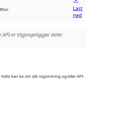
Last
bin
ff
ned
e API-er tilgjengeliggjør dette
 helst kan be om slik registrering og/eller API-