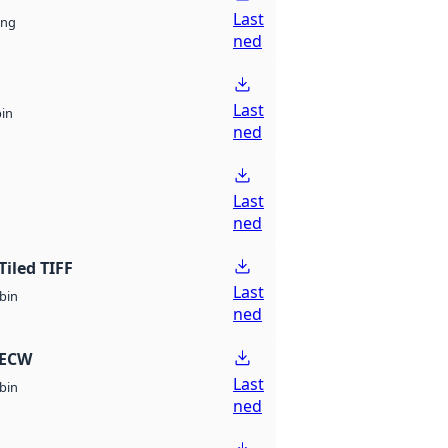
Last
ng
ned
Last
bin
ned
Last
ned
Tiled TIFF
Last
bin
ned
 ECW
Last
bin
ned