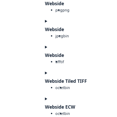
Webside
png
png
Webside
jpeg
bin
Webside
tiff
tif
Webside Tiled TIFF
octet
bin
Webside ECW
octet
bin