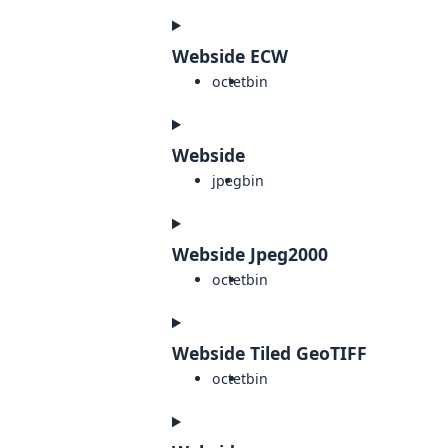
Webside ECW
octet
bin
Webside
jpeg
bin
Webside Jpeg2000
octet
bin
Webside Tiled GeoTIFF
octet
bin