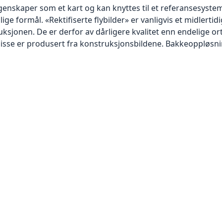
skaper som et kart og kan knyttes til et referansesystem. 
lige formål. «Rektifiserte flybilder» er vanligvis et midlert
sjonen. De er derfor av dårligere kvalitet enn endelige orto
disse er produsert fra konstruksjonsbildene. Bakkeoppløsnin