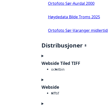
Ortofoto Sør-Aurdal 2000
Høydedata Bilde Troms 2025
Ortofoto Sør-Varanger midlertid
Distribusjoner
8
Webside Tiled TIFF
octet
bin
Webside
tiff
tif