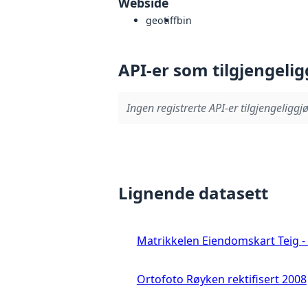
Webside
geotiff
bin
API-er som tilgjengelig
Ingen registrerte API-er tilgjengeliggjø
Lignende datasett
Matrikkelen Eiendomskart Teig - 
Ortofoto Røyken rektifisert 2008