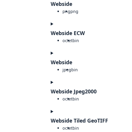
Webside
png
png
Webside ECW
octet
bin
Webside
jpeg
bin
Webside Jpeg2000
octet
bin
Webside Tiled GeoTIFF
octet
bin