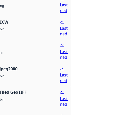
Last
ng
ned
 ECW
Last
bin
ned
Last
bin
ned
Jpeg2000
Last
bin
ned
Tiled GeoTIFF
Last
bin
ned