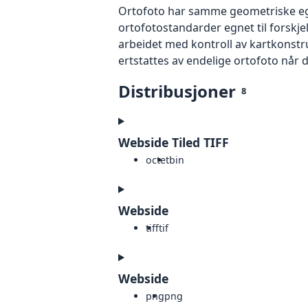
Ortofoto har samme geometriske egen
ortofotostandarder egnet til forskjel
arbeidet med kontroll av kartkonstruk
ertstattes av endelige ortofoto når 
Distribusjoner
8
Webside Tiled TIFF
octet
bin
Webside
tiff
tif
Webside
png
png