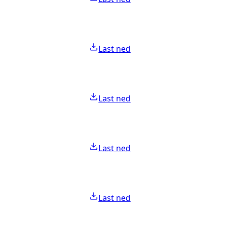
Last ned
Last ned
Last ned
Last ned