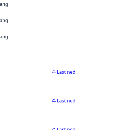
gang
gang
gang
Last ned
Last ned
Last ned