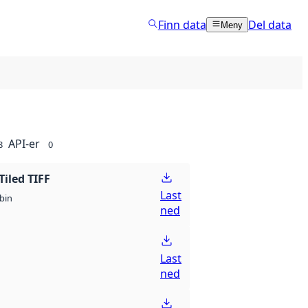
Finn data
Del data
Meny
API-er
8
0
Tiled TIFF
Last
bin
ned
Last
ned