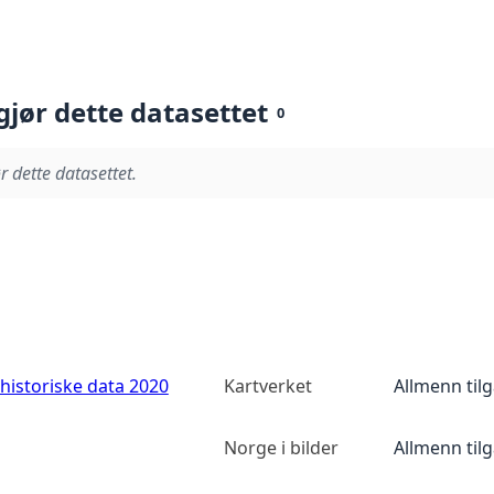
gjør dette datasettet
0
r dette datasettet.
historiske data 2020
Kartverket
Allmenn til
Norge i bilder
Allmenn til