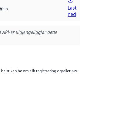
Last
bin
ff
ned
e API-er tilgjengeliggjør dette
 helst kan be om slik registrering og/eller API-