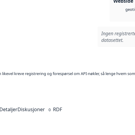
Webside
geoti
Ingen registrert
datasettet.
kan likevel kreve registrering og forespørsel om API-nøkler, så lenge hvem som
Detaljer
Diskusjoner
RDF
0