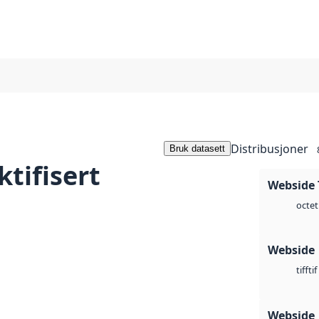
Distribusjoner
Bruk datasett
ktifisert
Webside 
octet
Webside
tif
tiff
Webside