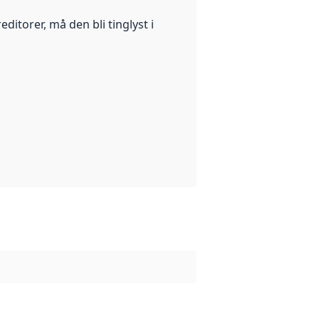
ditorer, må den bli tinglyst i
 grunn for opprettelsen av datasettet.