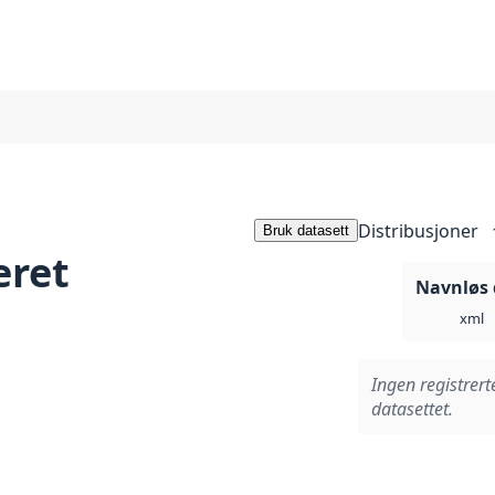
Distribusjoner
Bruk datasett
eret
Navnløs 
xml
Ingen registrert
datasettet.