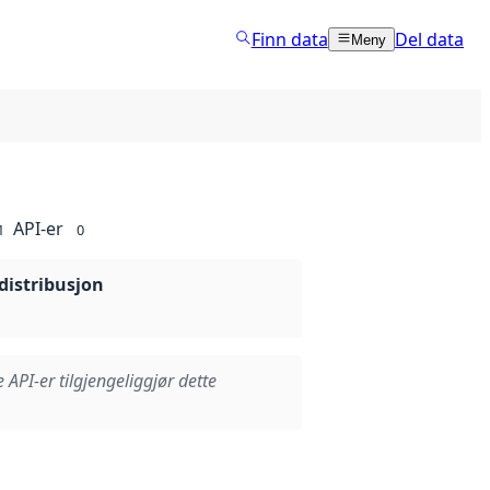
Finn data
Del data
Meny
API-er
1
0
distribusjon
e API-er tilgjengeliggjør dette