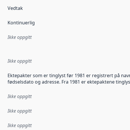
Vedtak
Kontinuerlig
Ikke oppgitt
ataene i dette datasettet første gang ble utgitt. Det kan ha
Ikke oppgitt
Ektepakter som er tinglyst før 1981 er registrert på na
fødselsdato og adresse. Fra 1981 er ektepaktene tingly
Ikke oppgitt
Ikke oppgitt
Ikke oppgitt