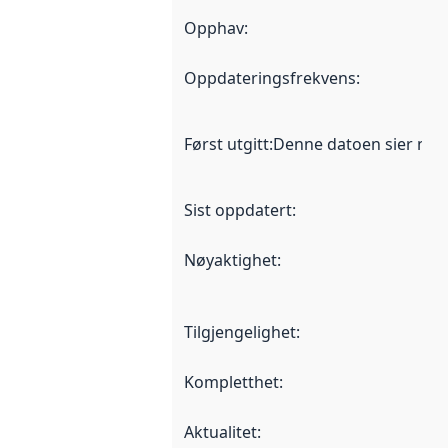
Opphav
:
Oppdateringsfrekvens
:
Først utgitt
:
Denne datoen sier når d
Sist oppdatert
:
Nøyaktighet
:
Tilgjengelighet
:
Kompletthet
:
Aktualitet
: