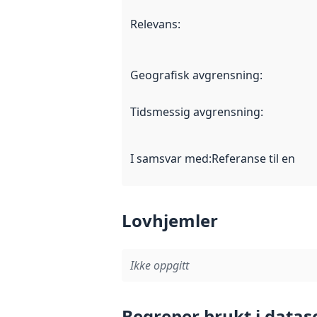
Relevans
:
Geografisk avgrensning
:
Tidsmessig avgrensning
:
I samsvar med
:
Referanse til en im
Lovhjemler
Ikke oppgitt
Begreper brukt i datas