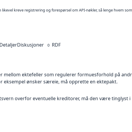
kan likevel kreve registrering og forespørsel om API-nøkler, så lenge hvem som
Detaljer
Diskusjoner
RDF
0
ler mellom ektefeller som regulerer formuesforhold på an
 for eksempel ønsker særeie, må opprette en ektepakt.
tsvern overfor eventuelle kreditorer, må den være tinglyst i