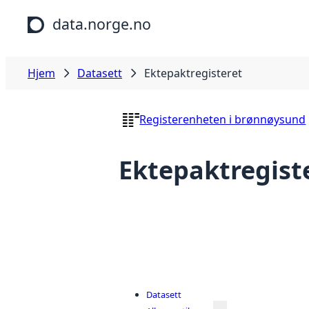
Hopp til hovedinnhold
data.norge.no
Hjem
Datasett
Ektepaktregisteret
Registerenheten i brønnøysund
Ektepaktregist
Datasett