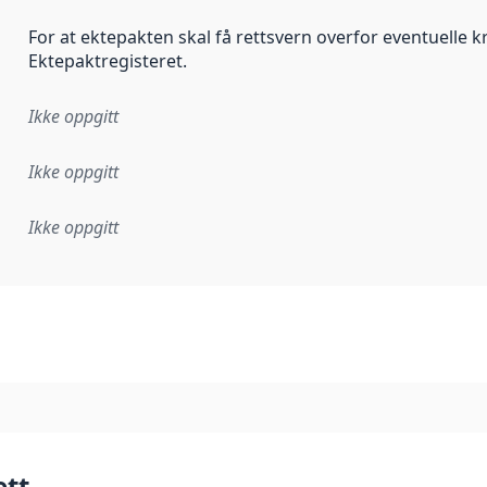
For at ektepakten skal få rettsvern overfor eventuelle kre
Ektepaktregisteret.
Ikke oppgitt
Ikke oppgitt
Ikke oppgitt
plementasjonsregel eller annen spesifikasjon, som ligger til
ett