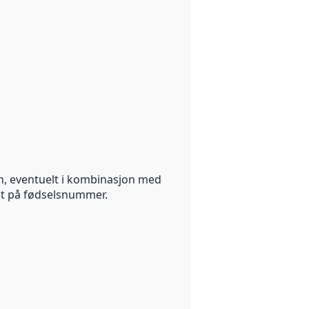
 skjedd før datasettet ble publisert på data.norge.no.
vn, eventuelt i kombinasjon med
st på fødselsnummer.