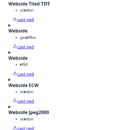
Webside Tiled TIFF
octet
bin
Last ned
Webside
geotiff
bin
Last ned
Webside
tiff
tif
Last ned
Webside ECW
octet
bin
Last ned
Webside Jpeg2000
octet
bin
Last ned