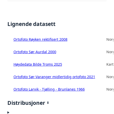
Lignende datasett
Ortofoto Røyken rektifisert 2008
Norg
Ortofoto Sør-Aurdal 2000
Norg
Høydedata Bilde Troms 2025
Kart
Ortofoto Sør-Varanger midlertidig ortofoto 2021
Norg
Ortofoto Larvik - Tjølling - Brunlanes 1966
Norg
Distribusjoner
8