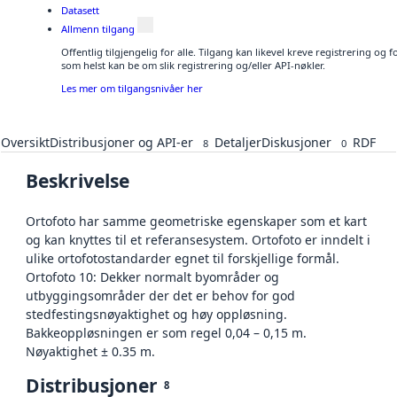
Datasett
Allmenn tilgang
Offentlig tilgjengelig for alle. Tilgang kan likevel kreve registrering og
som helst kan be om slik registrering og/eller API-nøkler.
Les mer om tilgangsnivåer her
Oversikt
Distribusjoner og API-er
Detaljer
Diskusjoner
RDF
8
0
Beskrivelse
Ortofoto har samme geometriske egenskaper som et kart
og kan knyttes til et referansesystem. Ortofoto er inndelt i
ulike ortofotostandarder egnet til forskjellige formål.
Ortofoto 10: Dekker normalt byområder og
utbyggingsområder der det er behov for god
stedfestingsnøyaktighet og høy oppløsning.
Bakkeoppløsningen er som regel 0,04 – 0,15 m.
Nøyaktighet ± 0.35 m.
Distribusjoner
8