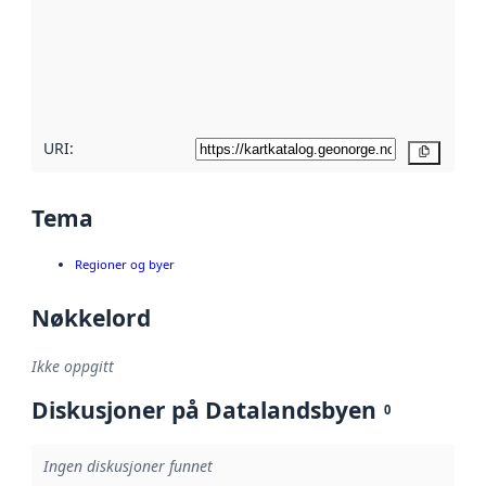
avmetadata.
Les mer om
metadatakvalitet
her
URI:
Kopier
Tema
Regioner og byer
Nøkkelord
Ikke oppgitt
Diskusjoner på Datalandsbyen
0
Ingen diskusjoner funnet