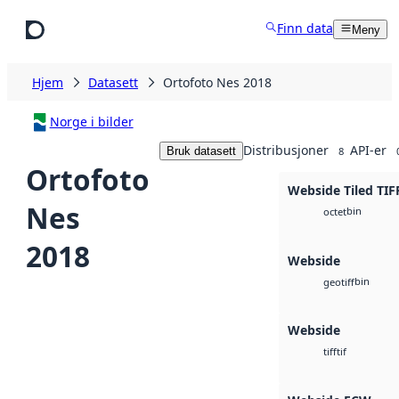
Hopp til hovedinnhold
Finn data
Meny
Hjem
Datasett
Ortofoto Nes 2018
Norge i bilder
Distribusjoner
API-er
Bruk datasett
8
Ortofoto
Webside Tiled TIF
Nes
bin
octet
2018
Webside
bin
geotiff
Webside
tif
tiff