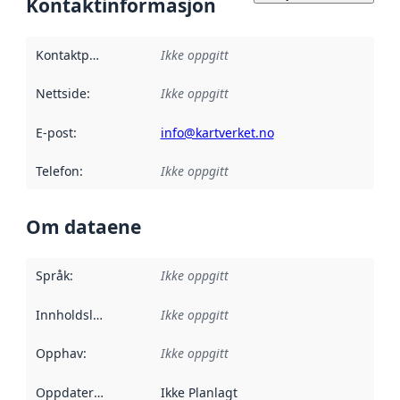
Kontaktinformasjon
Kontaktpunkt
:
Ikke oppgitt
Nettside
:
Ikke oppgitt
E-post
:
info@kartverket.no
Telefon
:
Ikke oppgitt
Om dataene
Språk
:
Ikke oppgitt
Innholdsleverandører
Ikke oppgitt
:
Opphav
:
Ikke oppgitt
Oppdateringsfrekvens
Ikke Planlagt
: