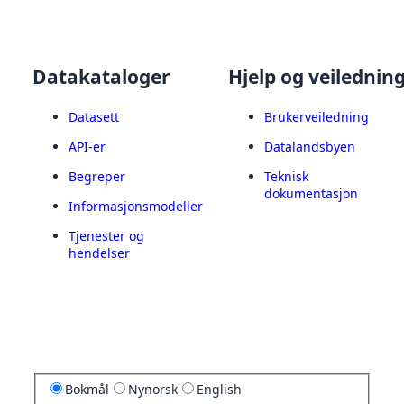
Datakataloger
Hjelp og veilednin
Datasett
Brukerveiledning
API-er
Datalandsbyen
Begreper
Teknisk
dokumentasjon
Informasjonsmodeller
Tjenester og
hendelser
Bokmål
Nynorsk
English