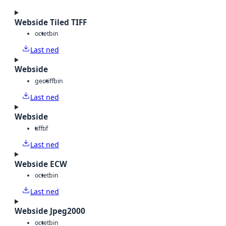
Webside Tiled TIFF
octet
bin
Last ned
Webside
geotiff
bin
Last ned
Webside
tiff
tif
Last ned
Webside ECW
octet
bin
Last ned
Webside Jpeg2000
octet
bin