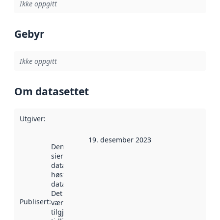
Ikke oppgitt
Gebyr
Ikke oppgitt
Om datasettet
Utgiver
:
19. desember 2023
Denne datoen
sier når
datasettet ble
høstet av
data.norge.no.
Det kan ha
Publisert
:
vært
tilgjengelig