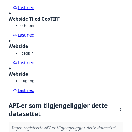
Last ned
Webside Tiled GeoTIFF
octet
bin
Last ned
Webside
jpeg
bin
Last ned
Webside
png
png
Last ned
API-er som tilgjengeliggjør dette
0
datasettet
Ingen registrerte API-er tilgjengeliggjør dette datasettet.