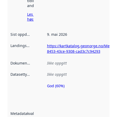
tidligere
andre steder.
Les mer om
høsting her
Sist oppdatert
:
9. mai 2026
Landingsside
:
https://kartkatalog.geonorge.no/Metad
8453-43ce-9308-cad3c7c94293
Dokumentasjon
:
Ikke oppgitt
Datasettype
:
Ikke oppgitt
God (60%)
Metadatakvalitet
er en indikator
på hvor godt
datasettene er
beskrevet ved
Metadatakvalitet
:
hjelp