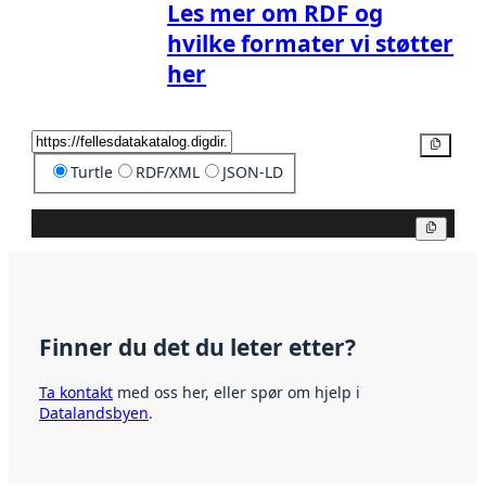
Les mer om RDF og
hvilke formater vi støtter
her
Kopier
Turtle
RDF/XML
JSON-LD
Kopier
Finner du det du leter etter?
Ta kontakt
med oss her, eller spør om hjelp i
Datalandsbyen
.