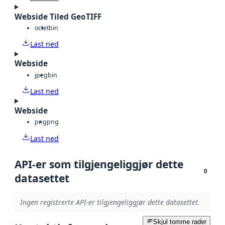
Webside Tiled GeoTIFF
octet
bin
Last ned
Webside
jpeg
bin
Last ned
Webside
png
png
Last ned
API-er som tilgjengeliggjør dette
0
datasettet
Ingen registrerte API-er tilgjengeliggjør dette datasettet.
Skjul tomme rader