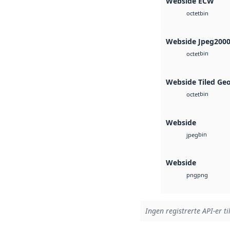
Webside ECW
bin
octet
Webside Jpeg200
bin
octet
Webside Tiled Ge
bin
octet
Webside
bin
jpeg
Webside
png
png
Ingen registrerte API-er ti