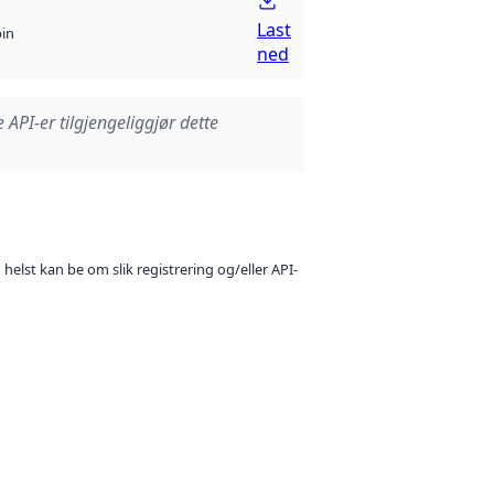
Last
bin
ned
e API-er tilgjengeliggjør dette
 helst kan be om slik registrering og/eller API-