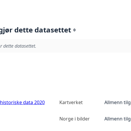
gjør dette datasettet
0
r dette datasettet.
historiske data 2020
Kartverket
Allmenn til
Norge i bilder
Allmenn til