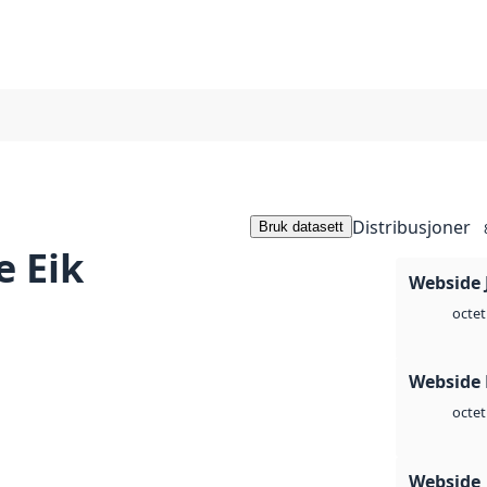
Distribusjoner
Bruk datasett
e Eik
Webside 
octet
Webside
octet
Webside