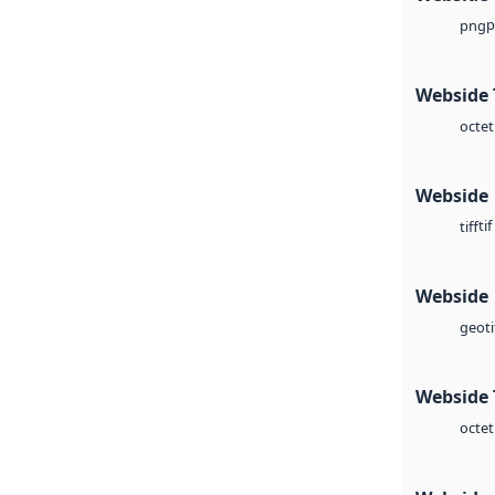
p
png
Webside 
octet
Webside
tif
tiff
Webside
geoti
Webside 
octet