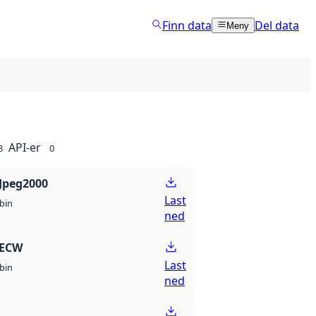
Finn data
Del data
Meny
API-er
8
0
Jpeg2000
Last
bin
ned
 ECW
Last
bin
ned