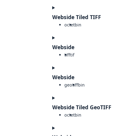
Webside Tiled TIFF
octet
bin
Webside
tiff
tif
Webside
geotiff
bin
Webside Tiled GeoTIFF
octet
bin