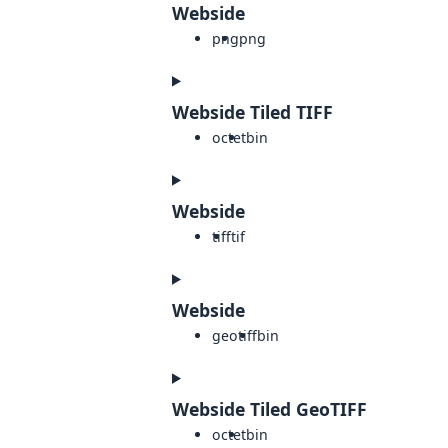
Webside
png
png
Webside Tiled TIFF
octet
bin
Webside
tiff
tif
Webside
geotiff
bin
Webside Tiled GeoTIFF
octet
bin