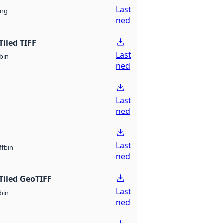
Last
ng
ned
Tiled TIFF
Last
bin
ned
Last
ned
Last
bin
ff
ned
Tiled GeoTIFF
Last
bin
ned