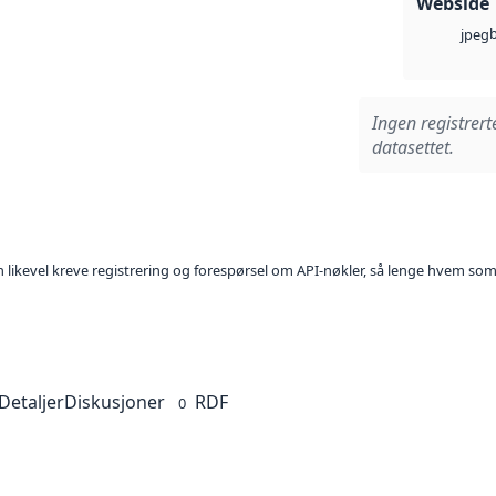
Webside
jpeg
Ingen registrert
datasettet.
kan likevel kreve registrering og forespørsel om API-nøkler, så lenge hvem som
Detaljer
Diskusjoner
RDF
0