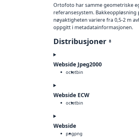
Ortofoto har samme geometriske egen
referansesystem. Bakkeoppløsning på
nøyaktigheten variere fra 0,5-2 m a
oppgitt i metadatainformasjonen.
Distribusjoner
8
Webside Jpeg2000
octet
bin
Webside ECW
octet
bin
Webside
png
png