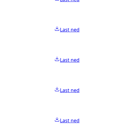
Last ned
Last ned
Last ned
Last ned