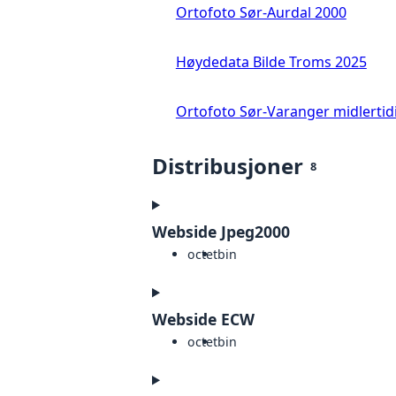
Ortofoto Sør-Aurdal 2000
Høydedata Bilde Troms 2025
Ortofoto Sør-Varanger midlertid
Distribusjoner
8
Webside Jpeg2000
octet
bin
Webside ECW
octet
bin