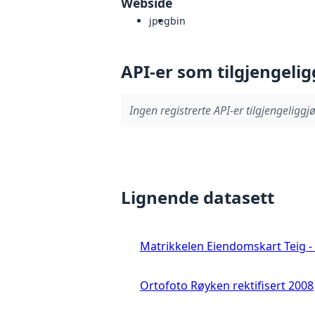
Webside
jpeg
bin
API-er som tilgjengelig
Ingen registrerte API-er tilgjengeliggjø
Lignende datasett
Matrikkelen Eiendomskart Teig - 
Ortofoto Røyken rektifisert 2008