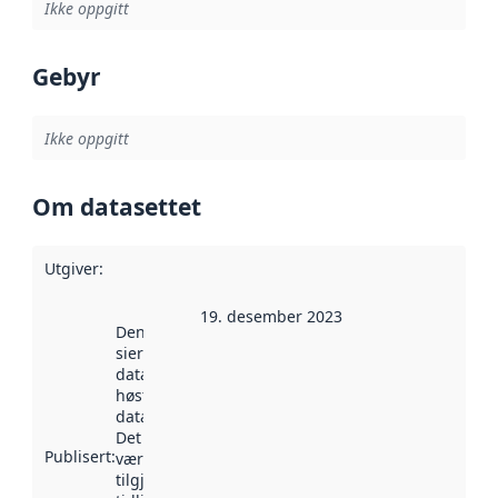
Ikke oppgitt
Gebyr
Ikke oppgitt
Om datasettet
Utgiver
:
19. desember 2023
Denne datoen
sier når
datasettet ble
høstet av
data.norge.no.
Det kan ha
Publisert
:
vært
tilgjengelig