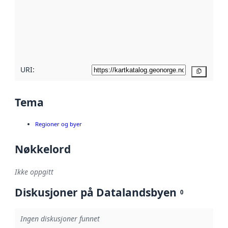
avmetadata.
Les mer om
metadatakvalitet
her
URI:
Kopier
Tema
Regioner og byer
Nøkkelord
Ikke oppgitt
Diskusjoner på Datalandsbyen
0
Ingen diskusjoner funnet