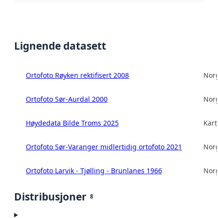
Lignende datasett
Ortofoto Røyken rektifisert 2008
Norg
Ortofoto Sør-Aurdal 2000
Norg
Høydedata Bilde Troms 2025
Kart
Ortofoto Sør-Varanger midlertidig ortofoto 2021
Norg
Ortofoto Larvik - Tjølling - Brunlanes 1966
Norg
Distribusjoner
8