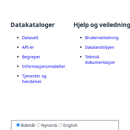
Datakataloger
Hjelp og veilednin
Datasett
Brukerveiledning
API-er
Datalandsbyen
Begreper
Teknisk
dokumentasjon
Informasjonsmodeller
Tjenester og
hendelser
Bokmål
Nynorsk
English