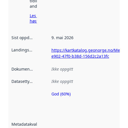
tidligere
andre steder.
Les mer om
høsting her
Sist oppdatert
:
9. mai 2026
Landingsside
:
https://kartkatalog.geonorge.no/Metad
e902-47f0-b38d-156d2c2a13fc
Dokumentasjon
:
Ikke oppgitt
Datasettype
:
Ikke oppgitt
God (60%)
Metadatakvalitet
er en indikator
på hvor godt
datasettene er
beskrevet ved
Metadatakvalitet
:
hjelp