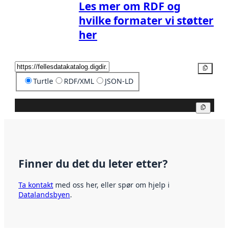
Les mer om RDF og
hvilke formater vi støtter
her
Kopier
Turtle
RDF/XML
JSON-LD
Kopier
Finner du det du leter etter?
Ta kontakt
med oss her, eller spør om hjelp i
Datalandsbyen
.