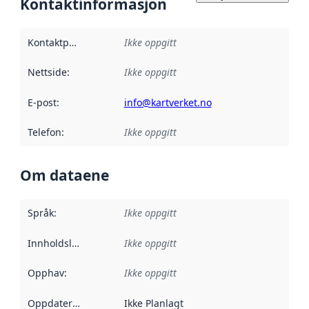
Kontaktinformasjon
Kontaktpunkt
:
Ikke oppgitt
Nettside
:
Ikke oppgitt
E-post
:
info@kartverket.no
Telefon
:
Ikke oppgitt
Om dataene
Språk
:
Ikke oppgitt
Innholdsleverandører
Ikke oppgitt
:
Opphav
:
Ikke oppgitt
Oppdateringsfrekvens
Ikke Planlagt
: