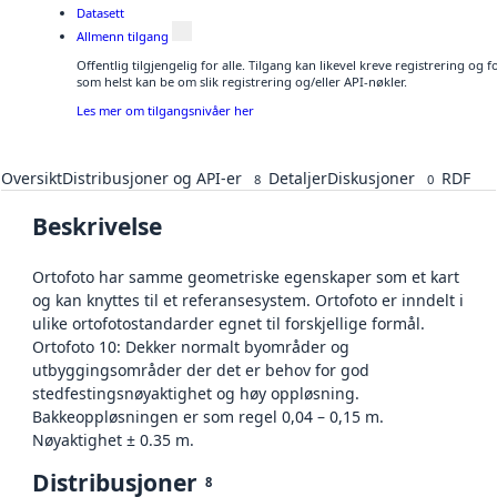
Datasett
Allmenn tilgang
Offentlig tilgjengelig for alle. Tilgang kan likevel kreve registrering og
som helst kan be om slik registrering og/eller API-nøkler.
Les mer om tilgangsnivåer her
Oversikt
Distribusjoner og API-er
Detaljer
Diskusjoner
RDF
8
0
Beskrivelse
Ortofoto har samme geometriske egenskaper som et kart
og kan knyttes til et referansesystem. Ortofoto er inndelt i
ulike ortofotostandarder egnet til forskjellige formål.
Ortofoto 10: Dekker normalt byområder og
utbyggingsområder der det er behov for god
stedfestingsnøyaktighet og høy oppløsning.
Bakkeoppløsningen er som regel 0,04 – 0,15 m.
Nøyaktighet ± 0.35 m.
Distribusjoner
8