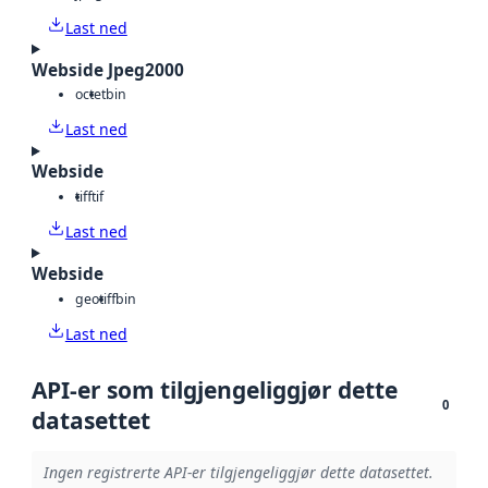
Last ned
Webside Jpeg2000
octet
bin
Last ned
Webside
tiff
tif
Last ned
Webside
geotiff
bin
Last ned
API-er som tilgjengeliggjør dette
0
datasettet
Ingen registrerte API-er tilgjengeliggjør dette datasettet.