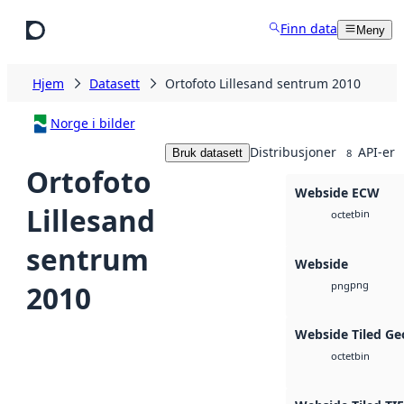
Hopp til hovedinnhold
Finn data
Meny
Hjem
Datasett
Ortofoto Lillesand sentrum 2010
Norge i bilder
Distribusjoner
API-er
Bruk datasett
8
Ortofoto
Webside ECW
Lillesand
bin
octet
sentrum
Webside
png
2010
png
Webside Tiled Ge
bin
octet