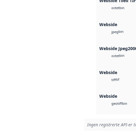
Webside Tiled TI
bin
octet
Webside
bin
jpeg
Webside Jpeg200
bin
octet
Webside
tif
tiff
Webside
bin
geotiff
Ingen registrerte API-er t