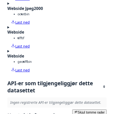
Webside Jpeg2000
octet
bin
Last ned
Webside
tiff
tif
Last ned
Webside
geotiff
bin
Last ned
API-er som tilgjengeliggjør dette
0
datasettet
Ingen registrerte API-er tilgjengeliggjør dette datasettet.
Skjul tomme rader