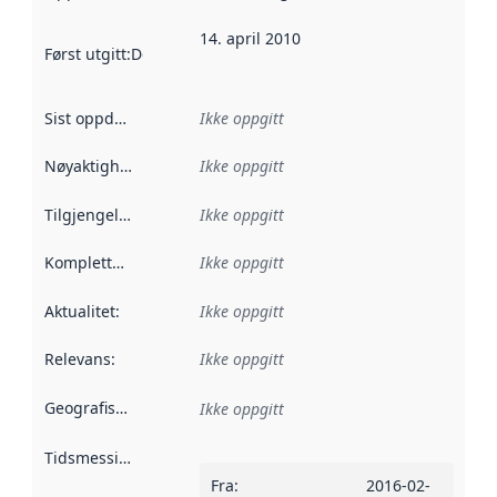
14. april 2010
Først utgitt
:
Denne datoen sier når dataene i dette datasettet 
Sist oppdatert
:
Ikke oppgitt
Nøyaktighet
:
Ikke oppgitt
Tilgjengelighet
:
Ikke oppgitt
Kompletthet
:
Ikke oppgitt
Aktualitet
:
Ikke oppgitt
Relevans
:
Ikke oppgitt
Geografisk avgrensning
:
Ikke oppgitt
Tidsmessig avgrensning
:
Fra
:
2016-02-