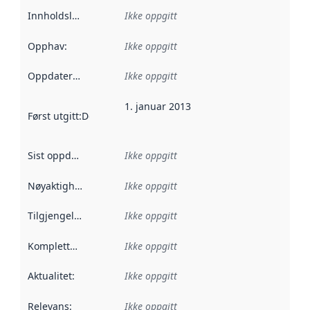
Innholdsleverandører
Ikke oppgitt
:
Opphav
:
Ikke oppgitt
Oppdateringsfrekvens
Ikke oppgitt
:
1. januar 2013
Først utgitt
:
Denne datoen sier når dataene i dette datasettet 
Sist oppdatert
:
Ikke oppgitt
Nøyaktighet
:
Ikke oppgitt
Tilgjengelighet
:
Ikke oppgitt
Kompletthet
:
Ikke oppgitt
Aktualitet
:
Ikke oppgitt
Relevans
:
Ikke oppgitt