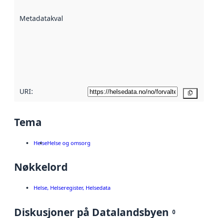
datasettene er
beskrevet ved
Metadatakvalitet
:
hjelp
avmetadata.
Les mer om
metadatakvalitet
her
URI:
Kopier
Tema
Helse
Helse og omsorg
Nøkkelord
Helse, Helseregister, Helsedata
Diskusjoner på Datalandsbyen
0