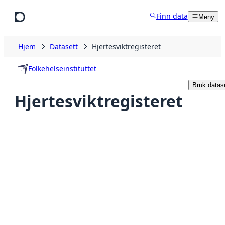
Hopp til hovedinnhold
Finn data
Meny
Hjem
Datasett
Hjertesviktregisteret
Folkehelseinstituttet
Bruk datas
Hjertesviktregisteret