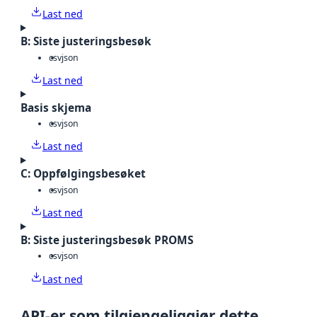
Last ned
B: Siste justeringsbesøk
csv
json
Last ned
Basis skjema
csv
json
Last ned
C: Oppfølgingsbesøket
csv
json
Last ned
B: Siste justeringsbesøk PROMS
csv
json
Last ned
API-er som tilgjengeliggjør dette