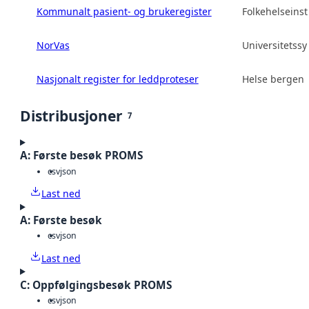
Kommunalt pasient- og brukeregister
Folkehelseinsti
NorVas
Universitetss
Nasjonalt register for leddproteser
Helse bergen 
Distribusjoner
7
A: Første besøk PROMS
csv
json
Last ned
A: Første besøk
csv
json
Last ned
C: Oppfølgingsbesøk PROMS
csv
json