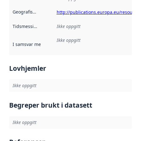
Geografisk avgrensning
:
http://publications.europa.eu/resource
Tidsmessig avgrensning
Ikke oppgitt
:
Ikke oppgitt
I samsvar med
:
Referanse til en implementasjonsregel eller a
Lovhjemler
Ikke oppgitt
Begreper brukt i datasett
Ikke oppgitt