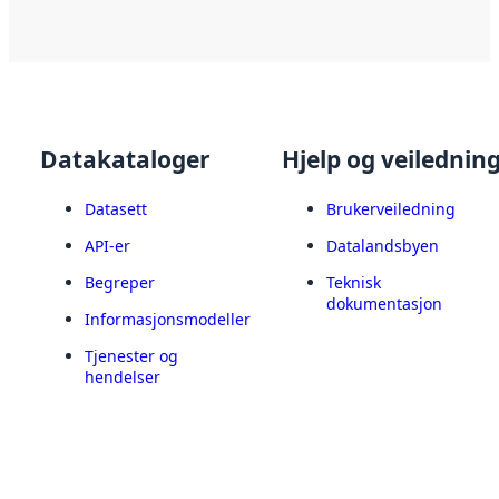
Datakataloger
Hjelp og veilednin
Datasett
Brukerveiledning
API-er
Datalandsbyen
Begreper
Teknisk
dokumentasjon
Informasjonsmodeller
Tjenester og
hendelser