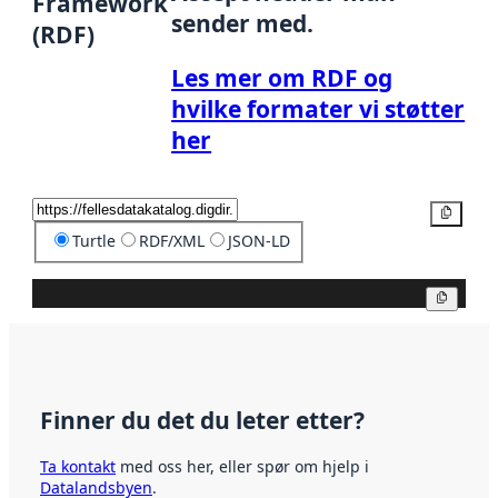
Framework
sender med.
(RDF)
Les mer om RDF og
hvilke formater vi støtter
her
Kopier
Turtle
RDF/XML
JSON-LD
Kopier
Finner du det du leter etter?
Ta kontakt
med oss her, eller spør om hjelp i
Datalandsbyen
.