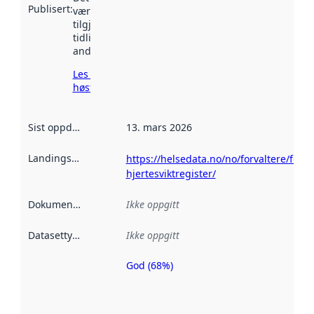
Publisert
:
vært
tilgjengelig
tidligere
andre steder.
Les mer om
høsting her
Sist oppdatert
:
13. mars 2026
Landingsside
:
https://helsedata.no/no/forvaltere/folke
hjertesviktregister/
Dokumentasjon
:
Ikke oppgitt
Datasettype
:
Ikke oppgitt
God (68%)
Metadatakvalitet
er en indikator
på hvor godt