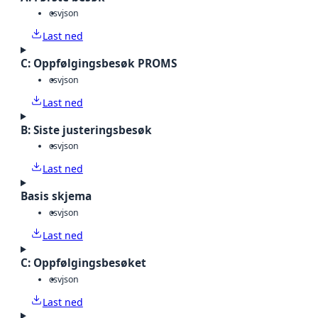
csv
json
Last ned
C: Oppfølgingsbesøk PROMS
csv
json
Last ned
B: Siste justeringsbesøk
csv
json
Last ned
Basis skjema
csv
json
Last ned
C: Oppfølgingsbesøket
csv
json
Last ned