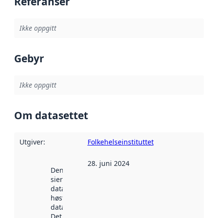
Referanser
Ikke oppgitt
Gebyr
Ikke oppgitt
Om datasettet
Utgiver
:
Folkehelseinstituttet
28. juni 2024
Denne datoen
sier når
datasettet ble
høstet av
data.norge.no.
Det kan ha