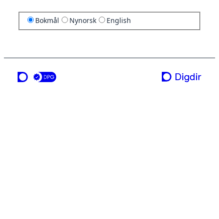
Bokmål
Nynorsk
English
en tjeneste fra