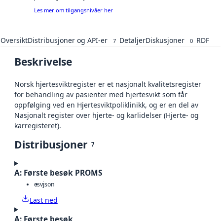
Les mer om tilgangsnivåer her
Oversikt
Distribusjoner og API-er
Detaljer
Diskusjoner
RDF
7
0
Beskrivelse
Norsk hjertesviktregister er et nasjonalt kvalitetsregister
for behandling av pasienter med hjertesvikt som får
oppfølging ved en Hjertesviktpoliklinikk, og er en del av
Nasjonalt register over hjerte- og karlidelser (Hjerte- og
karregisteret).
Distribusjoner
7
A: Første besøk PROMS
csv
json
Last ned
A: Første besøk