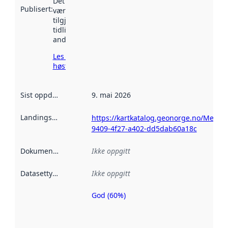
Det kan ha
Publisert
:
vært
tilgjengelig
tidligere
andre steder.
Les mer om
høsting her
Sist oppdatert
:
9. mai 2026
Landingsside
:
https://kartkatalog.geonorge.no/Metad
9409-4f27-a402-dd5dab60a18c
Dokumentasjon
:
Ikke oppgitt
Datasettype
:
Ikke oppgitt
God (60%)
Metadatakvalitet
er en indikator
på hvor godt