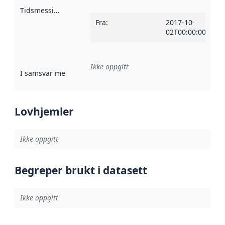
Tidsmessig avgrensning
:
Fra
:
2017-10-
02T00:00:00Z
Ikke oppgitt
I samsvar med
:
Referanse til en implementasjonsregel eller a
Lovhjemler
Ikke oppgitt
Begreper brukt i datasett
Ikke oppgitt