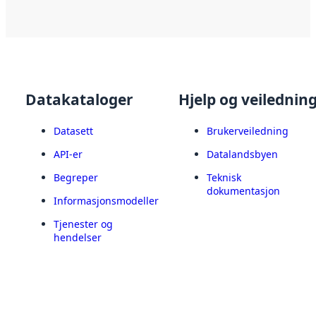
Datakataloger
Hjelp og veilednin
Datasett
Brukerveiledning
API-er
Datalandsbyen
Begreper
Teknisk
dokumentasjon
Informasjonsmodeller
Tjenester og
hendelser