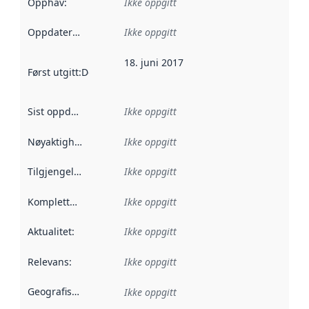
Opphav
:
Ikke oppgitt
Oppdateringsfrekvens
Ikke oppgitt
:
18. juni 2017
Først utgitt
:
Denne datoen sier når dataene i dette datasettet 
Sist oppdatert
:
Ikke oppgitt
Nøyaktighet
:
Ikke oppgitt
Tilgjengelighet
:
Ikke oppgitt
Kompletthet
:
Ikke oppgitt
Aktualitet
:
Ikke oppgitt
Relevans
:
Ikke oppgitt
Geografisk avgrensning
:
Ikke oppgitt