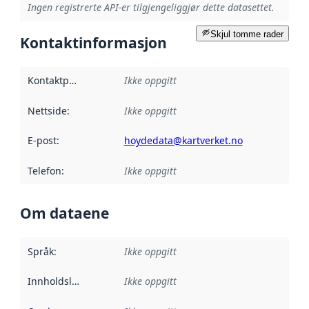
Ingen registrerte API-er tilgjengeliggjør dette datasettet.
Skjul tomme rader
Kontaktinformasjon
Kontaktpunkt
:
Ikke oppgitt
Nettside
:
Ikke oppgitt
E-post
:
hoydedata@kartverket.no
Telefon
:
Ikke oppgitt
Om dataene
Språk
:
Ikke oppgitt
Innholdsleverandører
Ikke oppgitt
: