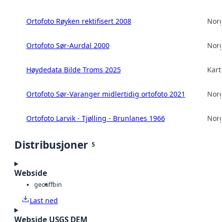
Ortofoto Røyken rektifisert 2008
Norg
Ortofoto Sør-Aurdal 2000
Norg
Høydedata Bilde Troms 2025
Kart
Ortofoto Sør-Varanger midlertidig ortofoto 2021
Norg
Ortofoto Larvik - Tjølling - Brunlanes 1966
Norg
Distribusjoner
5
Webside
geotiff
bin
Last ned
Webside USGS DEM