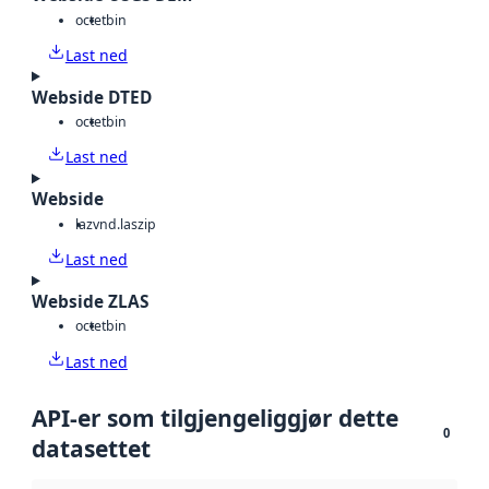
octet
bin
Last ned
Webside DTED
octet
bin
Last ned
Webside
laz
vnd.laszip
Last ned
Webside ZLAS
octet
bin
Last ned
API-er som tilgjengeliggjør dette
0
datasettet