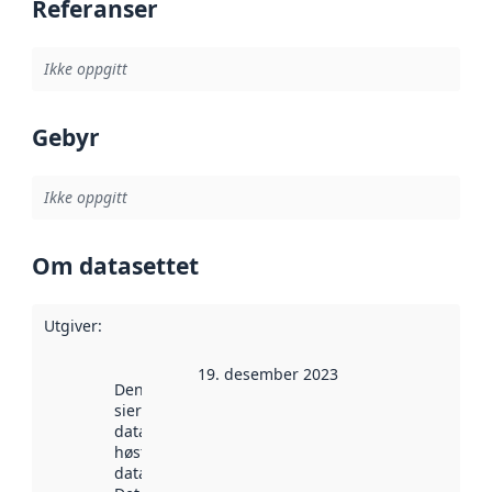
Referanser
Ikke oppgitt
Gebyr
Ikke oppgitt
Om datasettet
Utgiver
:
19. desember 2023
Denne datoen
sier når
datasettet ble
høstet av
data.norge.no.