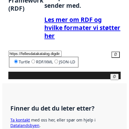
Framework
sender med.
(RDF)
Les mer om RDF og
hvilke formater vi støtter
her
Kopier
Turtle
RDF/XML
JSON-LD
Kopier
Finner du det du leter etter?
Ta kontakt
med oss her, eller spør om hjelp i
Datalandsbyen
.