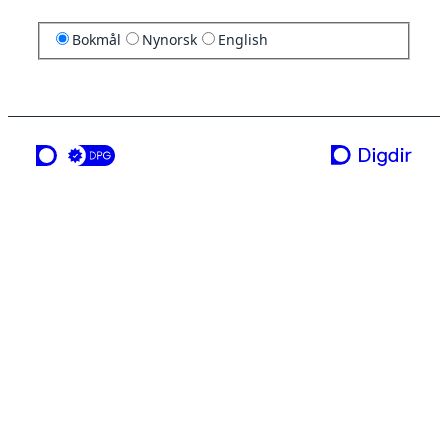
Bokmål
Nynorsk
English
en tjeneste fra