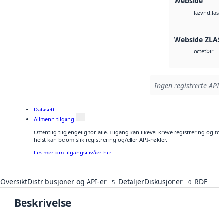
Webside
vnd.las
laz
Webside ZLA
bin
octet
Ingen registrerte API
Datasett
Allmenn tilgang
Offentlig tilgjengelig for alle. Tilgang kan likevel kreve registrering o
helst kan be om slik registrering og/eller API-nøkler.
Les mer om tilgangsnivåer her
Oversikt
Distribusjoner og API-er
Detaljer
Diskusjoner
RDF
5
0
Beskrivelse