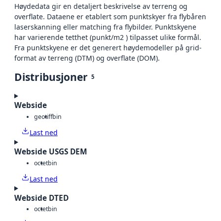
Høydedata gir en detaljert beskrivelse av terreng og
overflate. Dataene er etablert som punktskyer fra flybåren
laserskanning eller matching fra flybilder. Punktskyene
har varierende tetthet (punkt/m2 ) tilpasset ulike formål.
Fra punktskyene er det generert høydemodeller på grid-
format av terreng (DTM) og overflate (DOM).
Distribusjoner
5
Webside
geotiff
bin
Last ned
Webside USGS DEM
octet
bin
Last ned
Webside DTED
octet
bin