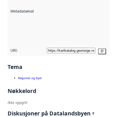
datasettene er
beskrevet ved
Metadatakvalitet
:
hjelp
avmetadata.
Les mer om
metadatakvalitet
her
URI:
Kopier
Tema
Regioner og byer
Nøkkelord
Ikke oppgitt
Diskusjoner på Datalandsbyen
0