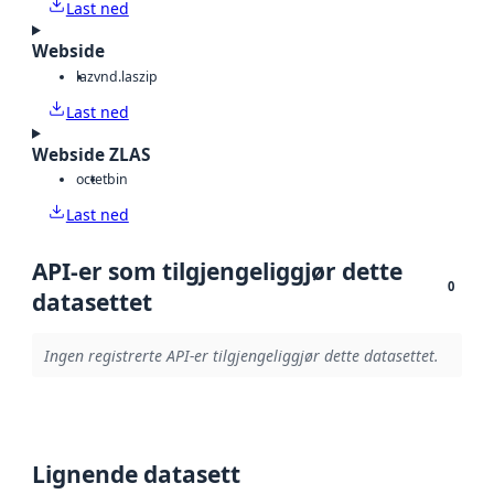
Last ned
Webside
laz
vnd.laszip
Last ned
Webside ZLAS
octet
bin
Last ned
API-er som tilgjengeliggjør dette
0
datasettet
Ingen registrerte API-er tilgjengeliggjør dette datasettet.
Lignende datasett