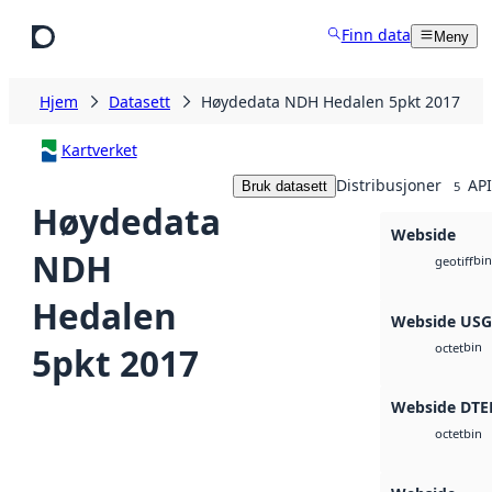
Hopp til hovedinnhold
Finn data
Meny
Hjem
Datasett
Høydedata NDH Hedalen 5pkt 2017
Kartverket
Distribusjoner
API
Bruk datasett
5
Høydedata
Webside
NDH
bin
geotiff
Hedalen
Webside US
bin
5pkt 2017
octet
Webside DTE
bin
octet