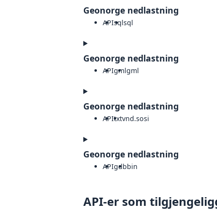
Geonorge nedlastning
API
sql
sql
Geonorge nedlastning
API
gml
gml
Geonorge nedlastning
API
txt
vnd.sosi
Geonorge nedlastning
API
gdb
bin
API-er som tilgjengelig