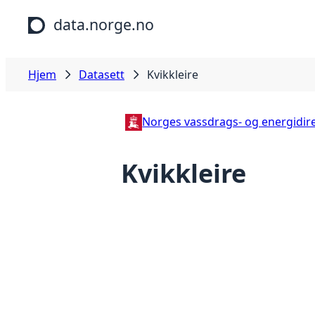
Hopp til hovedinnhold
data.norge.no
Hjem
Datasett
Kvikkleire
Norges vassdrags- og energidir
Kvikkleire