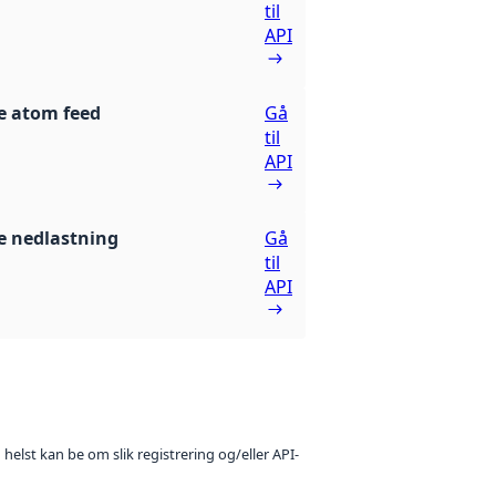
til
API
e atom feed
Gå
til
API
 nedlastning
Gå
til
API
 helst kan be om slik registrering og/eller API-