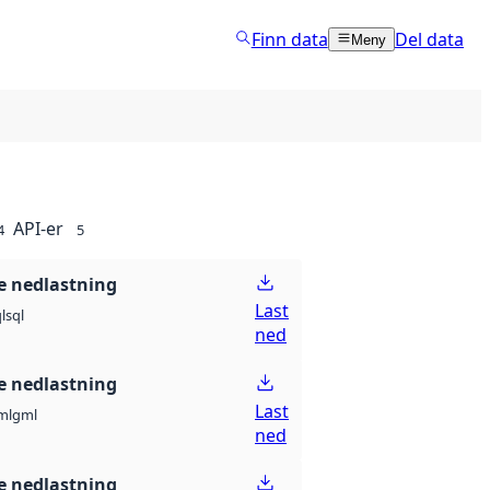
Finn data
Del data
Meny
API-er
4
5
 nedlastning
Last
l
sql
ned
 nedlastning
Last
ml
gml
ned
 nedlastning