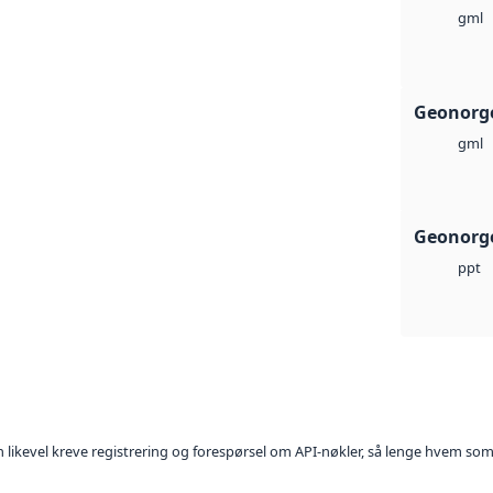
gml
Geonorg
gml
Geonorge
ppt
kan likevel kreve registrering og forespørsel om API-nøkler, så lenge hvem som