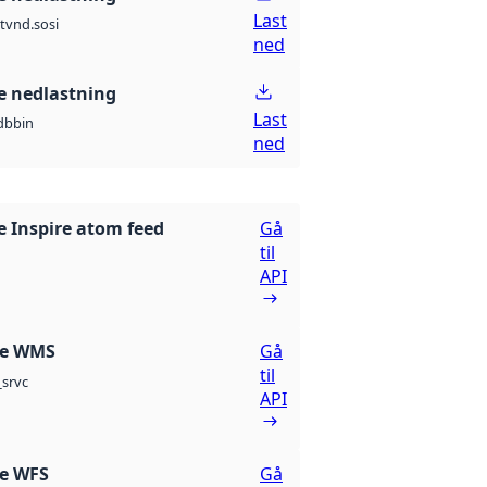
Last
t
vnd.sosi
ned
 nedlastning
Last
db
bin
ned
 Inspire atom feed
Gå
til
API
re WMS
Gå
til
srvc
API
re WFS
Gå