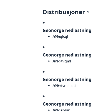
Distribusjoner
4
Geonorge nedlastning
API
sql
sql
Geonorge nedlastning
API
gml
gml
Geonorge nedlastning
API
txt
vnd.sosi
Geonorge nedlastning
API
gdb
bin