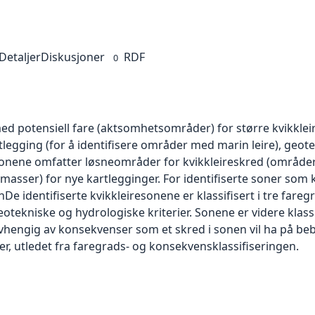
Detaljer
Diskusjoner
RDF
0
ed potensiell fare (aktsomhetsområder) for større kvikkleir
legging (for å identifisere områder med marin leire), geot
Sonene omfatter løsneområder for kvikkleireskred (områder
sser) for nye kartlegginger. For identifiserte soner som
 identifiserte kvikkleiresonene er klassifisert i tre faregr
otekniske og hydrologiske kriterier. Sonene er videre klassi
vhengig av konsekvenser som et skred i sonen vil ha på beb
sser, utledet fra faregrads- og konsekvensklassifiseringen.