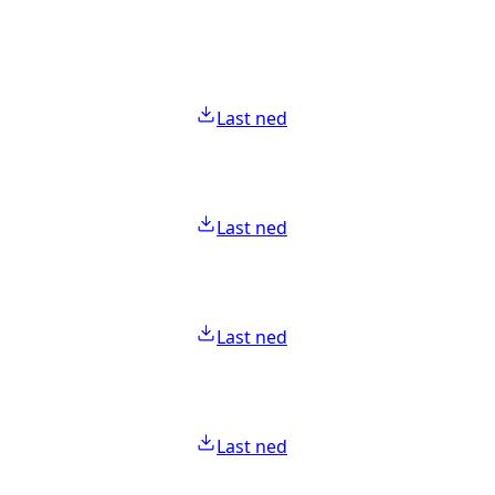
Last ned
Last ned
Last ned
Last ned