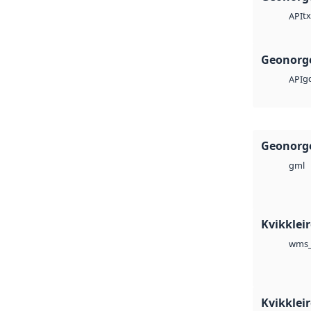
tx
API
Geonorge
g
API
Geonorge
gml
Kvikklei
wms_
Kvikklei