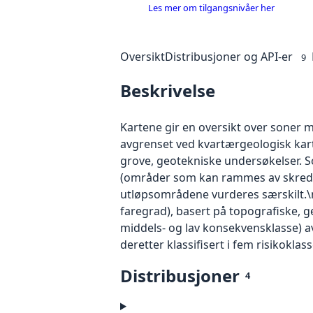
Les mer om tilgangsnivåer her
Oversikt
Distribusjoner og API-er
9
Beskrivelse
Kartene gir en oversikt over soner m
avgrenset ved kvartærgeologisk kart
grove, geotekniske undersøkelser. 
(områder som kan rammes av skredma
utløpsområdene vurderes særskilt.\nDe
faregrad), basert på topografiske, ge
middels- og lav konsekvensklasse) a
deretter klassifisert i fem risikokla
Distribusjoner
4