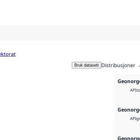
ektorat
Distribusjoner
Bruk datasett
Geonorge
sq
API
Geonorge
g
API
Geonorge