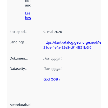
tidligere
andre steder.
Les mer om
høsting her
Sist oppdatert
:
9. mai 2026
Landingsside
:
https://kartkatalog.geonorge.no/Metad
31de-4e4a-92e8-c914ff51b6f6
Dokumentasjon
:
Ikke oppgitt
Datasettype
:
Ikke oppgitt
God (60%)
Metadatakvalitet
er en indikator
på hvor godt
datasettene er
beskrevet ved
Metadatakvalitet
:
hjelp