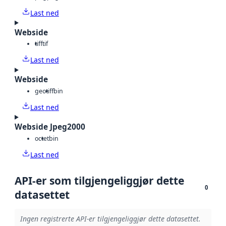
Last ned
Webside
tiff
tif
Last ned
Webside
geotiff
bin
Last ned
Webside Jpeg2000
octet
bin
Last ned
API-er som tilgjengeliggjør dette
0
datasettet
Ingen registrerte API-er tilgjengeliggjør dette datasettet.