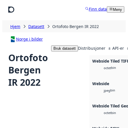
Hopp til hovedinnhold
Finn data
Meny
Hjem
Datasett
Ortofoto Bergen IR 2022
Norge i bilder
Distribusjoner
API-er
Bruk datasett
8
Ortofoto
Webside Tiled TIF
Bergen
bin
octet
IR 2022
Webside
bin
jpeg
Webside Tiled Ge
bin
octet