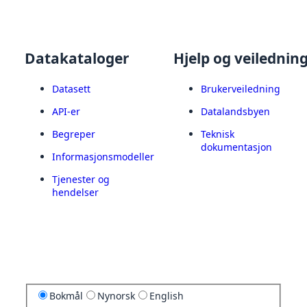
Datakataloger
Hjelp og veilednin
Datasett
Brukerveiledning
API-er
Datalandsbyen
Begreper
Teknisk
dokumentasjon
Informasjonsmodeller
Tjenester og
hendelser
Bokmål
Nynorsk
English