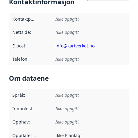
Kontaktinformasjon
Kontaktpunkt
:
Ikke oppgitt
Nettside
:
Ikke oppgitt
E-post
:
info@kartverket.no
Telefon
:
Ikke oppgitt
Om dataene
Språk
:
Ikke oppgitt
Innholdsleverandører
Ikke oppgitt
:
Opphav
:
Ikke oppgitt
Oppdateringsfrekvens
Ikke Planlagt
: