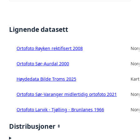
Lignende datasett
Ortofoto Røyken rektifisert 2008
Norg
Ortofoto Sør-Aurdal 2000
Norg
Høydedata Bilde Troms 2025
Kart
Ortofoto Sør-Varanger midlertidig ortofoto 2021
Norg
Ortofoto Larvik - Tjølling - Brunlanes 1966
Norg
Distribusjoner
8