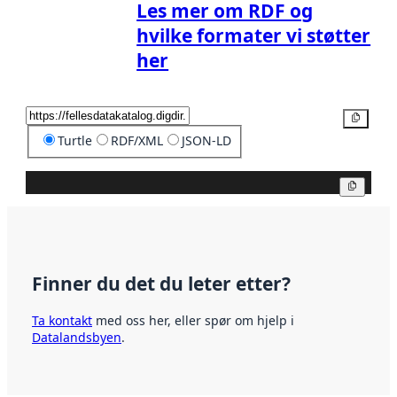
Les mer om RDF og
hvilke formater vi støtter
her
Kopier
Turtle
RDF/XML
JSON-LD
Kopier
Finner du det du leter etter?
Ta kontakt
med oss her, eller spør om hjelp i
Datalandsbyen
.