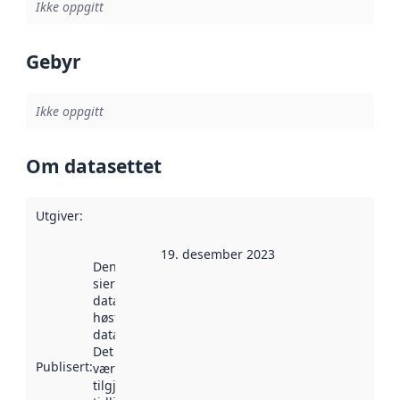
Ikke oppgitt
Gebyr
Ikke oppgitt
Om datasettet
Utgiver
:
19. desember 2023
Denne datoen
sier når
datasettet ble
høstet av
data.norge.no.
Det kan ha
Publisert
:
vært
tilgjengelig