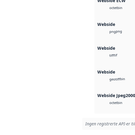
Webside ECW
bin
octet
Webside
png
png
Webside
tif
tiff
Webside
bin
geotiff
Webside Jpeg200
bin
octet
Ingen registrerte API-er ti