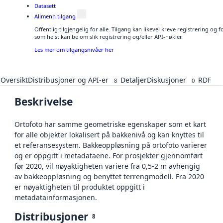
Datasett
Allmenn tilgang
Offentlig tilgjengelig for alle. Tilgang kan likevel kreve registrering og
som helst kan be om slik registrering og/eller API-nøkler.
Les mer om tilgangsnivåer her
Oversikt
Distribusjoner og API-er
Detaljer
Diskusjoner
RDF
8
0
Beskrivelse
Ortofoto har samme geometriske egenskaper som et kart
for alle objekter lokalisert på bakkenivå og kan knyttes til
et referansesystem. Bakkeoppløsning på ortofoto varierer
og er oppgitt i metadataene. For prosjekter gjennomført
før 2020, vil nøyaktigheten variere fra 0,5-2 m avhengig
av bakkeoppløsning og benyttet terrengmodell. Fra 2020
er nøyaktigheten til produktet oppgitt i
metadatainformasjonen.
Distribusjoner
8