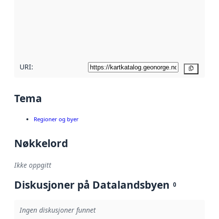
avmetadata.
Les mer om
metadatakvalitet
her
URI:
Kopier
Tema
Regioner og byer
Nøkkelord
Ikke oppgitt
Diskusjoner på Datalandsbyen
0
Ingen diskusjoner funnet