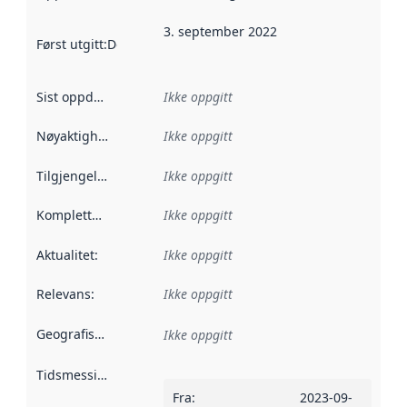
3. september 2022
Først utgitt
:
Denne datoen sier når dataene i dette datasettet 
Sist oppdatert
:
Ikke oppgitt
Nøyaktighet
:
Ikke oppgitt
Tilgjengelighet
:
Ikke oppgitt
Kompletthet
:
Ikke oppgitt
Aktualitet
:
Ikke oppgitt
Relevans
:
Ikke oppgitt
Geografisk avgrensning
:
Ikke oppgitt
Tidsmessig avgrensning
:
Fra
:
2023-09-