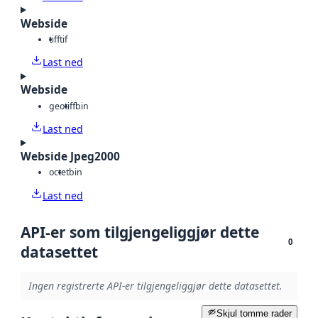
Webside
tiff
tif
Last ned
Webside
geotiff
bin
Last ned
Webside Jpeg2000
octet
bin
Last ned
API-er som tilgjengeliggjør dette
0
datasettet
Ingen registrerte API-er tilgjengeliggjør dette datasettet.
Skjul tomme rader