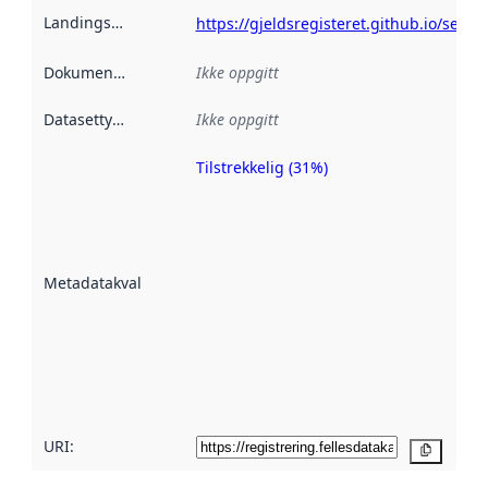
Landingsside
:
https://gjeldsregisteret.github.io/searc
Dokumentasjon
:
Ikke oppgitt
Datasettype
:
Ikke oppgitt
Tilstrekkelig (31%)
Metadatakvalitet
er en indikator
på hvor godt
datasettene er
beskrevet ved
Metadatakvalitet
:
hjelp
avmetadata.
Les mer om
metadatakvalitet
her
URI:
Kopier