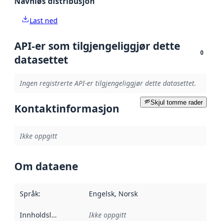
Navnløs distribusjon
Last ned
API-er som tilgjengeliggjør dette
0
datasettet
Ingen registrerte API-er tilgjengeliggjør dette datasettet.
Skjul tomme rader
Kontaktinformasjon
Ikke oppgitt
Om dataene
Språk
:
Engelsk, Norsk
Innholdsleverandører
Ikke oppgitt
: