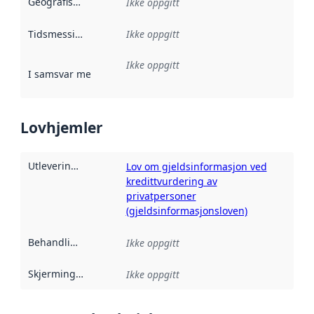
Geografisk avgrensning
:
Ikke oppgitt
Tidsmessig avgrensning
Ikke oppgitt
:
Ikke oppgitt
I samsvar med
:
Referanse til en implementasjonsregel eller a
Lovhjemler
Utleveringshjemmel
:
Lov om gjeldsinformasjon ved
kredittvurdering av
privatpersoner
(gjeldsinformasjonsloven)
Behandlingshjemmel
:
Ikke oppgitt
Skjermingshjemmel
:
Ikke oppgitt