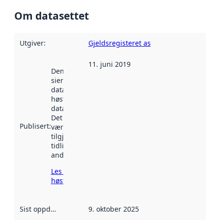
Om datasettet
Utgiver
:
Gjeldsregisteret as
11. juni 2019
Denne datoen
sier når
datasettet ble
høstet av
data.norge.no.
Det kan ha
Publisert
:
vært
tilgjengelig
tidligere
andre steder.
Les mer om
høsting her
Sist oppdatert
:
9. oktober 2025