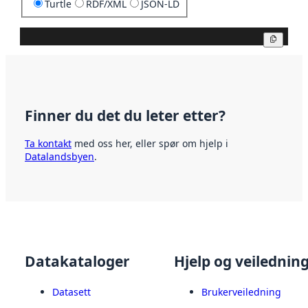
Turtle
RDF/XML
JSON-LD
Kopier
Finner du det du leter etter?
Ta kontakt
med oss her, eller spør om hjelp i
Datalandsbyen
.
Datakataloger
Hjelp og veilednin
Datasett
Brukerveiledning