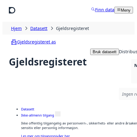
Hopp til hovedinnhold
Finn data
Meny
Hjem
Datasett
Gjeldsregisteret
Gjeldsregisteret as
Distribu
Bruk datasett
Gjeldsregisteret
N
Ingen re
Datasett
Ikke-allmenn tilgang
Ikke offentlig tilgjengelig av personvern-, sikkerhets- eller andre årsa
sensitiv eller personlig informasjon.
Les mer om tilgangsnivåer her