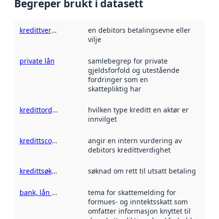
Begreper brukt i datasett
kredittverdighet
en debitors betalingsevne eller
vilje
private lån
samlebegrep for private
gjeldsforfold og utestående
fordringer som en
skattepliktig har
kredittordning
hvilken type kreditt en aktør er
innvilget
kredittscore
angir en intern vurdering av
debitors kredittverdighet
kredittsøknad
søknad om rett til utsatt betaling
bank, lån og forsikring
tema for skattemelding for
formues- og inntektsskatt som
omfatter informasjon knyttet til