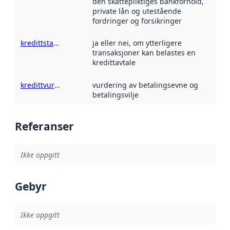
den skattepliktiges bankforhold,
private lån og utestående
fordringer og forsikringer
kredittstatus
ja eller nei, om ytterligere
transaksjoner kan belastes en
kredittavtale
kredittvurdering
vurdering av betalingsevne og
betalingsvilje
Referanser
Ikke oppgitt
Gebyr
Ikke oppgitt