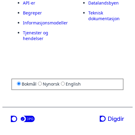
API-er
Datalandsbyen
Begreper
Teknisk
dokumentasjon
Informasjonsmodeller
Tjenester og
hendelser
Bokmål
Nynorsk
English
en tjeneste fra