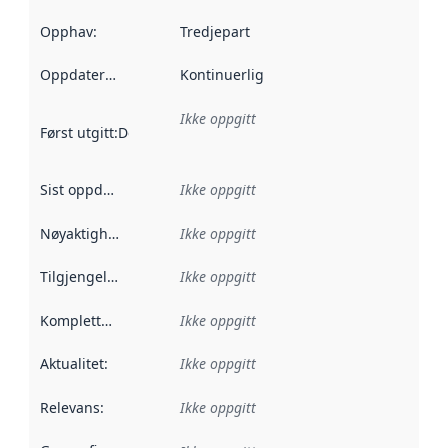
Opphav
:
Tredjepart
Oppdateringsfrekvens
Kontinuerlig
:
Ikke oppgitt
Først utgitt
:
Denne datoen sier når dataene i dette datasettet 
Sist oppdatert
:
Ikke oppgitt
Nøyaktighet
:
Ikke oppgitt
Tilgjengelighet
:
Ikke oppgitt
Kompletthet
:
Ikke oppgitt
Aktualitet
:
Ikke oppgitt
Relevans
:
Ikke oppgitt