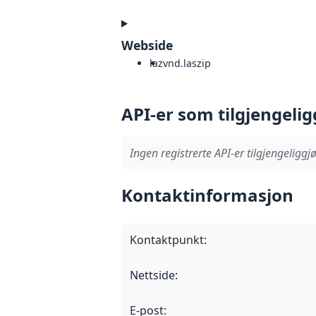
Webside
laz
vnd.laszip
API-er som tilgjengelig
Ingen registrerte API-er tilgjengeliggjø
Kontaktinformasjon
Kontaktpunkt
:
Nettside
:
E-post
: