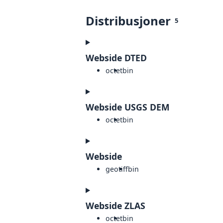
Distribusjoner
5
Webside DTED
octet
bin
Webside USGS DEM
octet
bin
Webside
geotiff
bin
Webside ZLAS
octet
bin