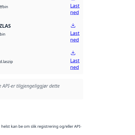
Last
bin
ff
ned
ZLAS
Last
bin
ned
Last
d.laszip
ned
e API-er tilgjengeliggjør dette
 helst kan be om slik registrering og/eller API-