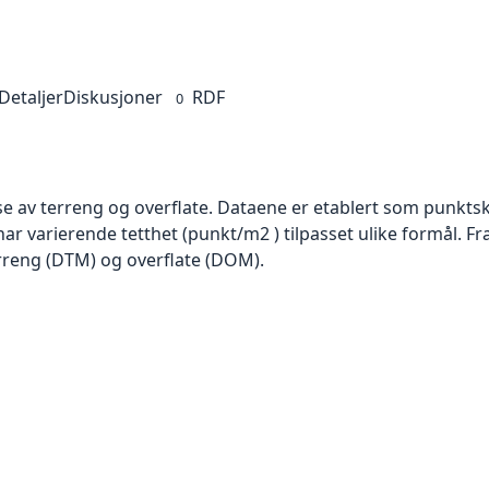
Detaljer
Diskusjoner
RDF
0
se av terreng og overflate. Dataene er etablert som punktsk
har varierende tetthet (punkt/m2 ) tilpasset ulike formål. F
rreng (DTM) og overflate (DOM).