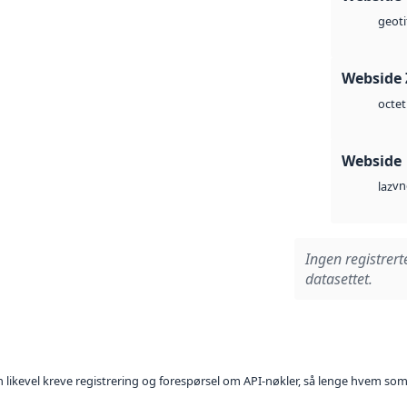
geoti
Webside 
octet
Webside
vn
laz
Ingen registrert
datasettet.
kan likevel kreve registrering og forespørsel om API-nøkler, så lenge hvem som