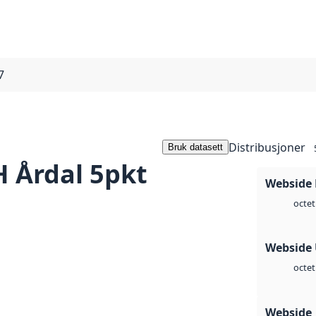
7
Distribusjoner
Bruk datasett
 Årdal 5pkt
Webside
octet
Webside
octet
Webside