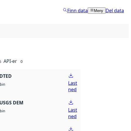
Finn data
Del data
Meny
API-er
5
0
 DTED
Last
bin
ned
 USGS DEM
Last
bin
ned