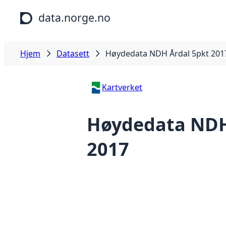
Hopp til hovedinnhold
data.norge.no
Hjem
Datasett
Høydedata NDH Årdal 5pkt 201
Kartverket
Høydedata NDH
2017