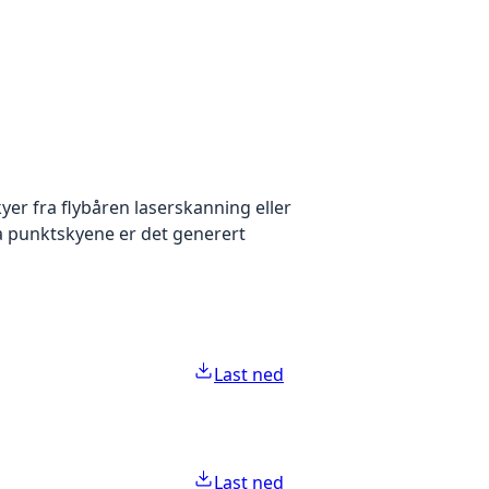
yer fra flybåren laserskanning eller
ra punktskyene er det generert
Last ned
Last ned