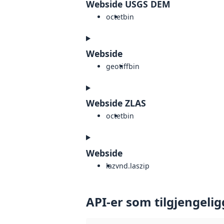
Webside USGS DEM
octet
bin
Webside
geotiff
bin
Webside ZLAS
octet
bin
Webside
laz
vnd.laszip
API-er som tilgjengelig