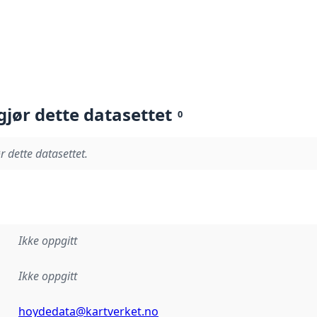
gjør dette datasettet
0
r dette datasettet.
Ikke oppgitt
Ikke oppgitt
hoydedata@kartverket.no