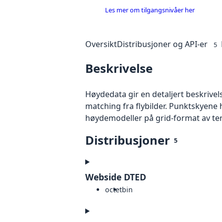
Les mer om tilgangsnivåer her
Oversikt
Distribusjoner og API-er
5
Beskrivelse
Høydedata gir en detaljert beskrivel
matching fra flybilder. Punktskyene 
høydemodeller på grid-format av te
Distribusjoner
5
Webside DTED
octet
bin