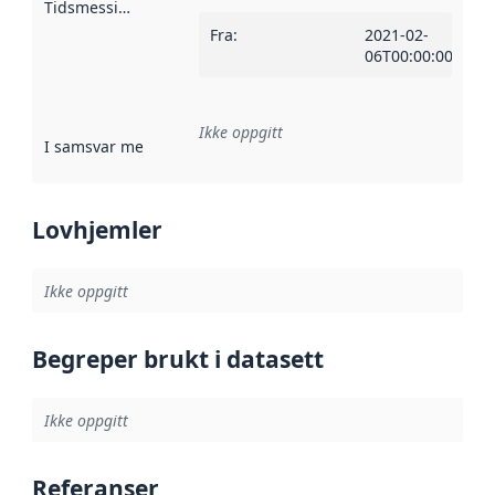
Tidsmessig avgrensning
:
Fra
:
2021-02-
06T00:00:00Z
Ikke oppgitt
I samsvar med
:
Referanse til en implementasjonsregel eller a
Lovhjemler
Ikke oppgitt
Begreper brukt i datasett
Ikke oppgitt
Referanser