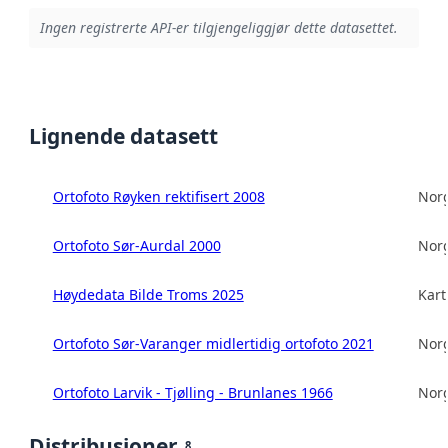
Ingen registrerte API-er tilgjengeliggjør dette datasettet.
Lignende datasett
Ortofoto Røyken rektifisert 2008
Norg
Ortofoto Sør-Aurdal 2000
Norg
Høydedata Bilde Troms 2025
Kart
Ortofoto Sør-Varanger midlertidig ortofoto 2021
Norg
Ortofoto Larvik - Tjølling - Brunlanes 1966
Norg
Distribusjoner
8