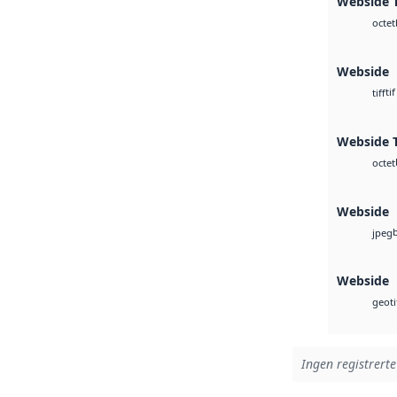
Webside T
octet
Webside
tif
tiff
Webside T
octet
Webside
jpeg
Webside
geoti
Ingen registrerte