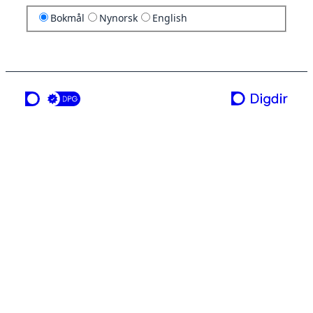
Bokmål
Nynorsk
English
en tjeneste fra