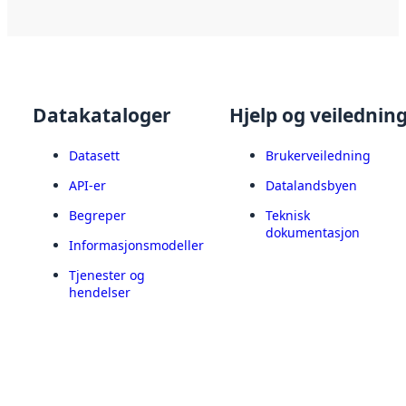
Datakataloger
Hjelp og veilednin
Datasett
Brukerveiledning
API-er
Datalandsbyen
Begreper
Teknisk
dokumentasjon
Informasjonsmodeller
Tjenester og
hendelser