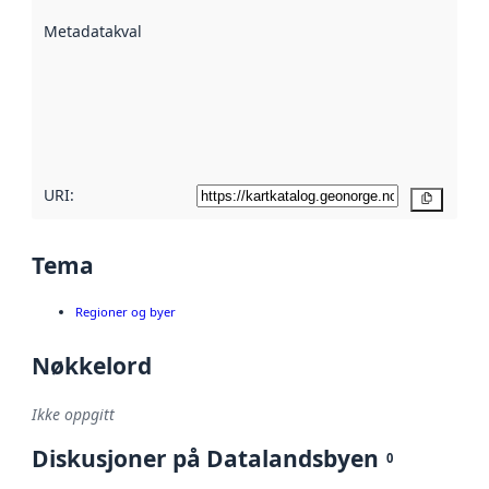
beskrevet ved
Metadatakvalitet
:
hjelp
avmetadata.
Les mer om
metadatakvalitet
her
URI:
Kopier
Tema
Regioner og byer
Nøkkelord
Ikke oppgitt
Diskusjoner på Datalandsbyen
0