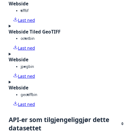
Webside
tiff
tif
Last ned
Webside Tiled GeoTIFF
octet
bin
Last ned
Webside
jpeg
bin
Last ned
Webside
geotiff
bin
Last ned
API-er som tilgjengeliggjør dette
0
datasettet