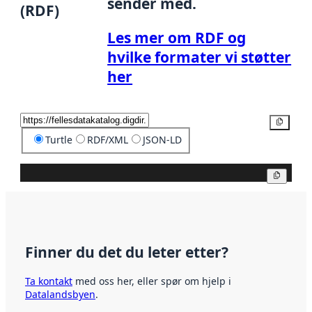
sender med.
(RDF)
Les mer om RDF og
hvilke formater vi støtter
her
Kopier
Turtle
RDF/XML
JSON-LD
Kopier
Finner du det du leter etter?
Ta kontakt
med oss her, eller spør om hjelp i
Datalandsbyen
.