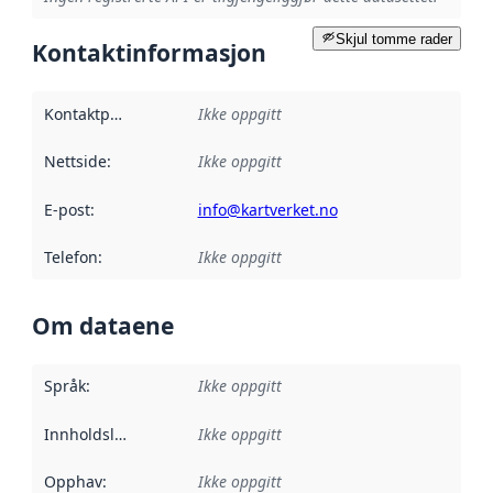
Skjul tomme rader
Kontaktinformasjon
Kontaktpunkt
:
Ikke oppgitt
Nettside
:
Ikke oppgitt
E-post
:
info@kartverket.no
Telefon
:
Ikke oppgitt
Om dataene
Språk
:
Ikke oppgitt
Innholdsleverandører
Ikke oppgitt
:
Opphav
:
Ikke oppgitt