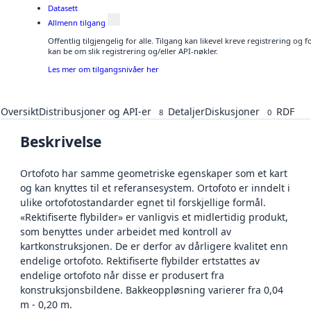
Datasett
Allmenn tilgang
Offentlig tilgjengelig for alle. Tilgang kan likevel kreve registrering o
kan be om slik registrering og/eller API-nøkler.
Les mer om tilgangsnivåer her
Oversikt
Distribusjoner og API-er
Detaljer
Diskusjoner
RDF
8
0
Beskrivelse
Ortofoto har samme geometriske egenskaper som et kart
og kan knyttes til et referansesystem. Ortofoto er inndelt i
ulike ortofotostandarder egnet til forskjellige formål.
«Rektifiserte flybilder» er vanligvis et midlertidig produkt,
som benyttes under arbeidet med kontroll av
kartkonstruksjonen. De er derfor av dårligere kvalitet enn
endelige ortofoto. Rektifiserte flybilder ertstattes av
endelige ortofoto når disse er produsert fra
konstruksjonsbildene. Bakkeoppløsning varierer fra 0,04
m - 0,20 m.