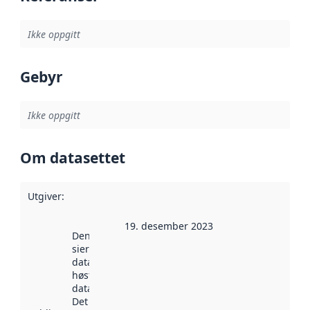
Ikke oppgitt
Gebyr
Ikke oppgitt
Om datasettet
Utgiver
:
19. desember 2023
Denne datoen
sier når
datasettet ble
høstet av
data.norge.no.
Det kan ha