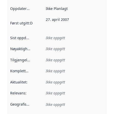
Oppdateringsfrekvens
Ikke Planlagt
:
27. april 2007
Først utgitt
:
Denne datoen sier når dataene i dette datasettet 
Sist oppdatert
:
Ikke oppgitt
Nøyaktighet
:
Ikke oppgitt
Tilgjengelighet
:
Ikke oppgitt
Kompletthet
:
Ikke oppgitt
Aktualitet
:
Ikke oppgitt
Relevans
:
Ikke oppgitt
Geografisk avgrensning
:
Ikke oppgitt