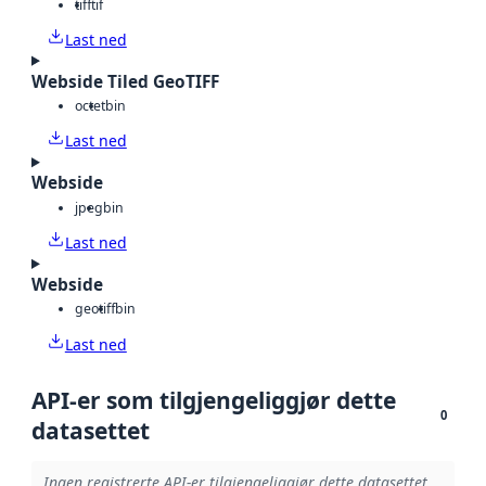
tiff
tif
Last ned
Webside Tiled GeoTIFF
octet
bin
Last ned
Webside
jpeg
bin
Last ned
Webside
geotiff
bin
Last ned
API-er som tilgjengeliggjør dette
0
datasettet
Ingen registrerte API-er tilgjengeliggjør dette datasettet.