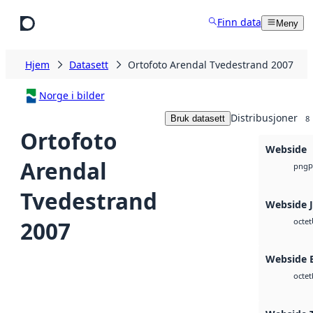
Hopp til hovedinnhold
Finn data
Meny
Hjem
Datasett
Ortofoto Arendal Tvedestrand 2007
Norge i bilder
Distribusjoner
Bruk datasett
8
Ortofoto
Webside
Arendal
p
png
Tvedestrand
Webside 
2007
octet
Webside
octet