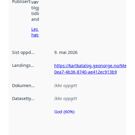
Publisert
:
vært
tilgjengelig
tidligere
andre steder.
Les mer om
høsting her
Sist oppdatert
:
9. mai 2026
Landingsside
:
https://kartkatalog.geonorge.no/Metad
0ea7-4b36-8740-ae412ec913b9
Dokumentasjon
:
Ikke oppgitt
Datasettype
:
Ikke oppgitt
God (60%)
Metadatakvalitet
er en indikator
på hvor godt
datasettene er