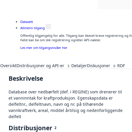
Datasett
Allmenn tilgang
Offentlig tilgjengelig for alle. Tilgang kan likevel kreve registrering o
helst kan be om slik registrering og/eller API-nøkler.
Les mer om tilgangsnivåer her
Oversikt
Distribusjoner og API-er
Detaljer
Diskusjoner
RDF
3
0
Beskrivelse
Database over nedbørfelt (def. i REGINE) som drenerer til
et vanninntak for kraftproduksjon. Egenskapsdata er
delfeltnr., delfeltnavn, navn og nr. på tilhørende
vannkraftverk, areal, middel årtilsig og nedenforliggende
delfelt
Distribusjoner
2