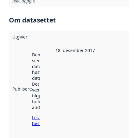
Ikke oppgitt
Om datasettet
Utgiver
:
18. desember 2017
Denne datoen
sier når
datasettet ble
høstet av
data.norge.no.
Det kan ha
Publisert
:
vært
tilgjengelig
tidligere
andre steder.
Les mer om
høsting her