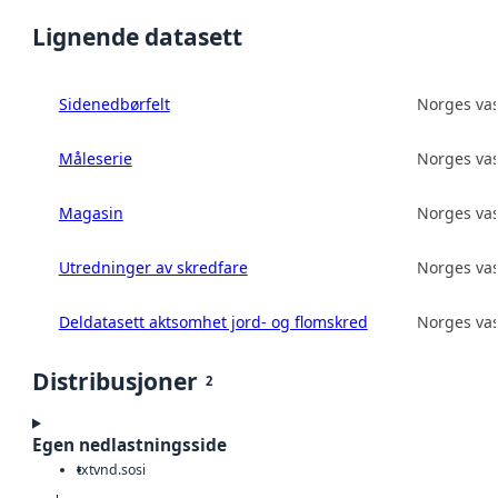
Lignende datasett
Sidenedbørfelt
Norges vas
Måleserie
Norges vas
Magasin
Norges vas
Utredninger av skredfare
Norges vas
Deldatasett aktsomhet jord- og flomskred
Norges vas
Distribusjoner
2
Egen nedlastningsside
txt
vnd.sosi