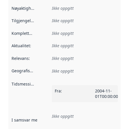
Nøyaktighet
:
Ikke oppgitt
Tilgjengelighet
:
Ikke oppgitt
Kompletthet
:
Ikke oppgitt
Aktualitet
:
Ikke oppgitt
Relevans
:
Ikke oppgitt
Geografisk avgrensning
:
Ikke oppgitt
Tidsmessig avgrensning
:
Fra
:
2004-11-
01T00:00:00Z
Ikke oppgitt
I samsvar med
:
Referanse til en implementasjonsregel eller a