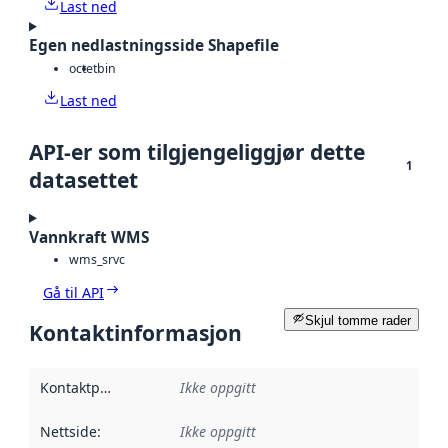
Last ned
Egen nedlastningsside Shapefile
octet
bin
Last ned
API-er som tilgjengeliggjør dette
1
datasettet
Vannkraft WMS
wms_srvc
Gå til API
Skjul tomme rader
Kontaktinformasjon
Kontaktpunkt
:
Ikke oppgitt
Nettside
:
Ikke oppgitt