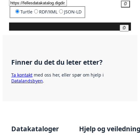
Kopier
Turtle
RDF/XML
JSON-LD
Kopier
Finner du det du leter etter?
Ta kontakt
med oss her, eller spør om hjelp i
Datalandsbyen
.
Datakataloger
Hjelp og veilednin