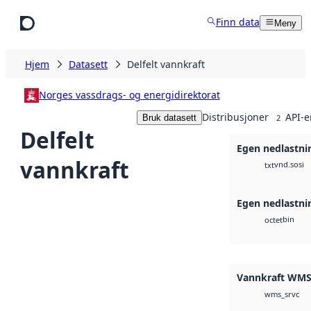
Hopp til hovedinnhold
Finn data
Meny
Hjem
Datasett
Delfelt vannkraft
Norges vassdrags- og energidirektorat
Distribusjoner
API-e
Bruk datasett
2
Delfelt
Egen nedlastni
vannkraft
vnd.sosi
txt
Egen nedlastni
bin
octet
Vannkraft WM
wms_srvc