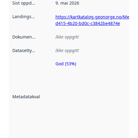
Sist oppdatert
:
9. mai 2026
Landingsside
:
https://kartkatalog.geonorge.no/Metad
d415-4b20-bd0c-c3842be4874e
Dokumentasjon
:
Ikke oppgitt
Datasettype
:
Ikke oppgitt
God (53%)
Metadatakvalitet
er en indikator
på hvor godt
datasettene er
beskrevet ved
Metadatakvalitet
:
hjelp
avmetadata.
Les mer om
metadatakvalitet
her