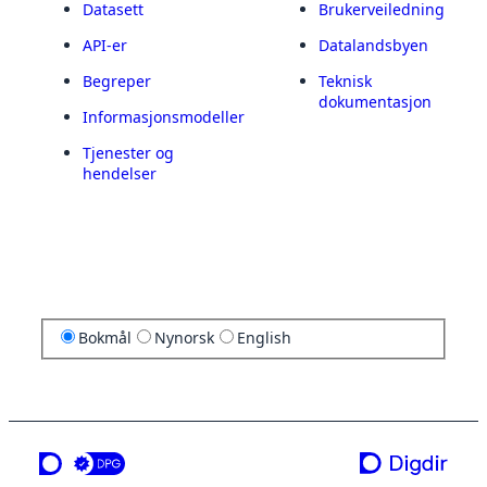
Datasett
Brukerveiledning
API-er
Datalandsbyen
Begreper
Teknisk
dokumentasjon
Informasjonsmodeller
Tjenester og
hendelser
Bokmål
Nynorsk
English
en tjeneste fra