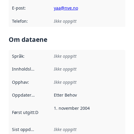
E-post
:
yaa@nve.no
Telefon
:
Ikke oppgitt
Om dataene
Språk
:
Ikke oppgitt
Innholdsleverandører
Ikke oppgitt
:
Opphav
:
Ikke oppgitt
Oppdateringsfrekvens
Etter Behov
:
1. november 2004
Først utgitt
:
Denne datoen sier når dataene i dette datasettet 
Sist oppdatert
:
Ikke oppgitt