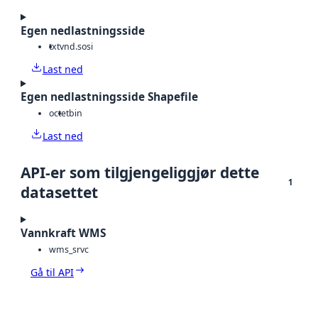
Egen nedlastningsside
txt
vnd.sosi
Last ned
Egen nedlastningsside Shapefile
octet
bin
Last ned
API-er som tilgjengeliggjør dette
1
datasettet
Vannkraft WMS
wms_srvc
Gå til API