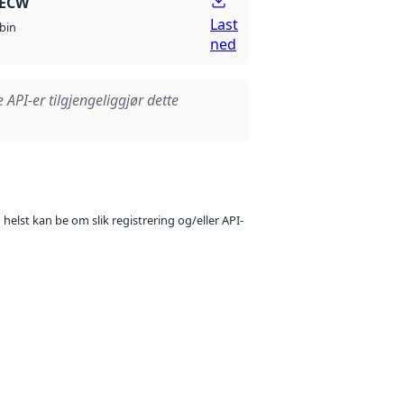
 ECW
Last
bin
ned
e API-er tilgjengeliggjør dette
 helst kan be om slik registrering og/eller API-