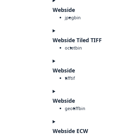
Webside
jpeg
bin
Webside Tiled TIFF
octet
bin
Webside
tiff
tif
Webside
geotiff
bin
Webside ECW