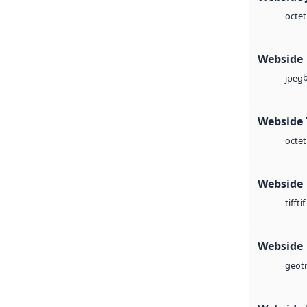
octet
Webside
jpeg
Webside 
octet
Webside
tif
tiff
Webside
geoti