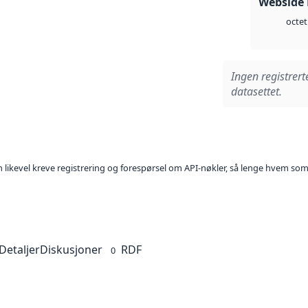
Webside
octet
Ingen registrert
datasettet.
kan likevel kreve registrering og forespørsel om API-nøkler, så lenge hvem som
Detaljer
Diskusjoner
RDF
0