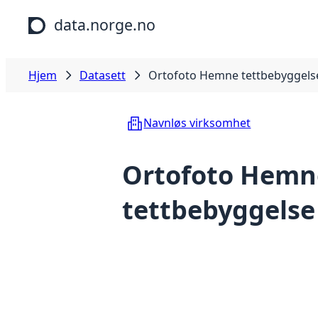
Hopp til hovedinnhold
data.norge.no
Hjem
Datasett
Ortofoto Hemne tettbebyggels
Navnløs virksomhet
Ortofoto Hemn
tettbebyggelse