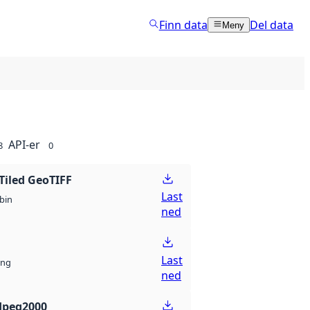
Finn data
Del data
Meny
API-er
8
0
Tiled GeoTIFF
Last
bin
ned
Last
ng
ned
Jpeg2000