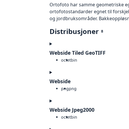
Ortofoto har samme geometriske egen
ortofotostandarder egnet til forskj
og jordbruksområder. Bakkeoppløsnin
Distribusjoner
8
Webside Tiled GeoTIFF
octet
bin
Webside
png
png
Webside Jpeg2000
octet
bin