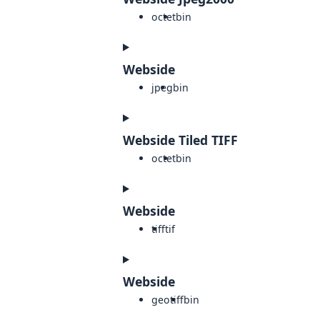
octet
bin
Webside
jpeg
bin
Webside Tiled TIFF
octet
bin
Webside
tiff
tif
Webside
geotiff
bin