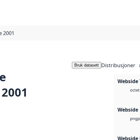
e 2001
Distribusjoner
Bruk datasett
e
Webside 
 2001
octet
Webside
p
png
Webside 