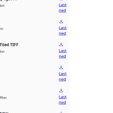
Last
bin
ned
Last
bin
ned
Tiled TIFF
Last
bin
ned
Last
ned
Last
bin
ff
ned