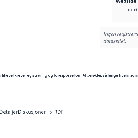
Webside
octet
Ingen registrert
datasettet.
kan likevel kreve registrering og forespørsel om API-nøkler, så lenge hvem som
Detaljer
Diskusjoner
RDF
0