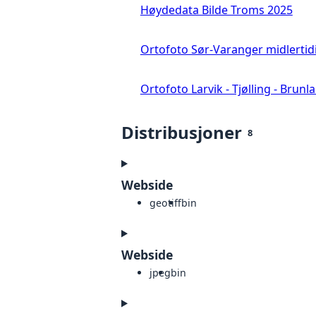
Høydedata Bilde Troms 2025
Ortofoto Sør-Varanger midlertid
Ortofoto Larvik - Tjølling - Brunl
Distribusjoner
8
Webside
geotiff
bin
Webside
jpeg
bin