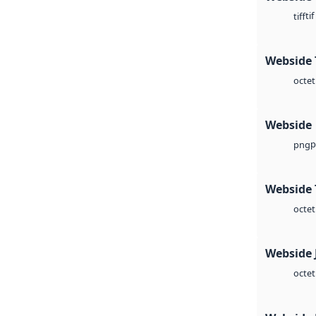
tif
tiff
Webside 
octet
Webside
p
png
Webside 
octet
Webside 
octet