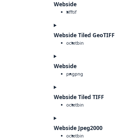
Webside
tiff
tif
Webside Tiled GeoTIFF
octet
bin
Webside
png
png
Webside Tiled TIFF
octet
bin
Webside Jpeg2000
octet
bin