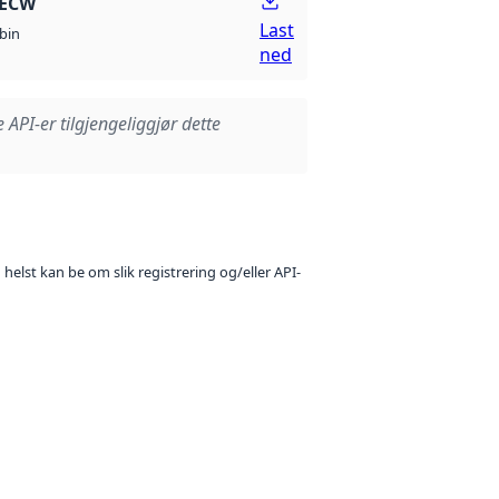
 ECW
Last
bin
ned
e API-er tilgjengeliggjør dette
 helst kan be om slik registrering og/eller API-