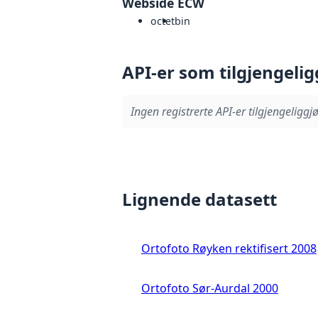
Webside ECW
octet
bin
API-er som tilgjengelig
Ingen registrerte API-er tilgjengeliggjø
Lignende datasett
Ortofoto Røyken rektifisert 2008
Ortofoto Sør-Aurdal 2000