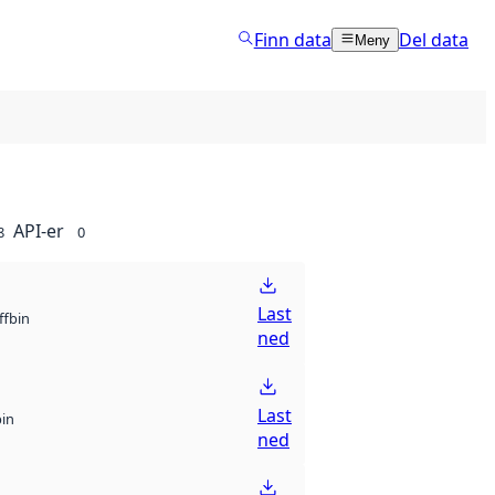
Finn data
Del data
Meny
API-er
8
0
Last
bin
ff
ned
Last
bin
ned