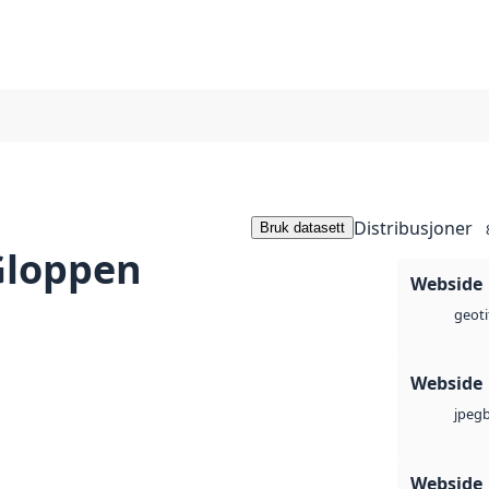
Distribusjoner
Bruk datasett
Gloppen
Webside
geoti
Webside
jpeg
Webside