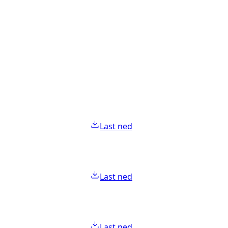
Last ned
Last ned
Last ned