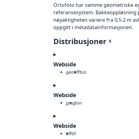
Ortofoto har samme geometriske egen
referansesystem. Bakkeoppløsning på
nøyaktigheten variere fra 0,5-2 m a
oppgitt i metadatainformasjonen.
Distribusjoner
8
Webside
geotiff
bin
Webside
jpeg
bin
Webside
tiff
tif