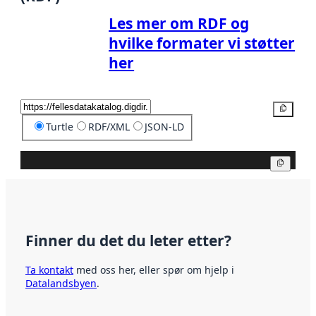
Les mer om RDF og
hvilke formater vi støtter
her
Kopier
Turtle
RDF/XML
JSON-LD
Kopier
Finner du det du leter etter?
Ta kontakt
med oss her, eller spør om hjelp i
Datalandsbyen
.