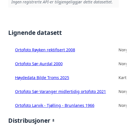
Ingen registrerte API-er tilgjengeliggjør dette datasettet.
Lignende datasett
Ortofoto Røyken rektifisert 2008
Norg
Ortofoto Sør-Aurdal 2000
Norg
Høydedata Bilde Troms 2025
Kart
Ortofoto Sør-Varanger midlertidig ortofoto 2021
Norg
Ortofoto Larvik - Tjølling - Brunlanes 1966
Norg
Distribusjoner
8