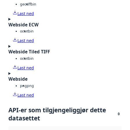
geotiff
bin
Last ned
Webside ECW
octet
bin
Last ned
Webside Tiled TIFF
octet
bin
Last ned
Webside
png
png
Last ned
API-er som tilgjengeliggjør dette
0
datasettet