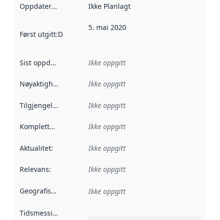
Oppdateringsfrekvens
Ikke Planlagt
:
5. mai 2020
Først utgitt
:
Denne datoen sier når dataene i dette datasettet 
Sist oppdatert
:
Ikke oppgitt
Nøyaktighet
:
Ikke oppgitt
Tilgjengelighet
:
Ikke oppgitt
Kompletthet
:
Ikke oppgitt
Aktualitet
:
Ikke oppgitt
Relevans
:
Ikke oppgitt
Geografisk avgrensning
:
Ikke oppgitt
Tidsmessig avgrensning
: