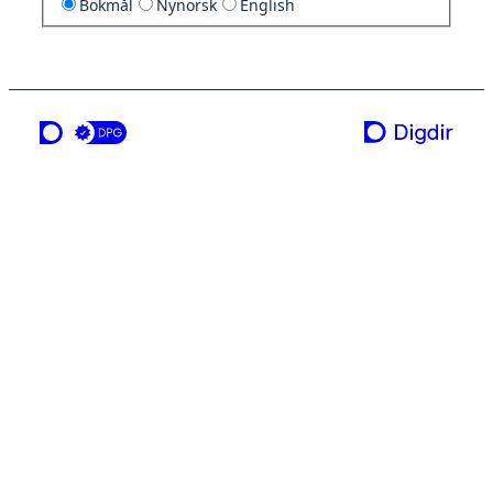
Bokmål
Nynorsk
English
en tjeneste fra