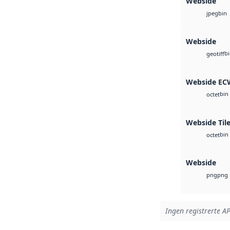
Webside
bin
jpeg
Webside
b
geotiff
Webside EC
bin
octet
Webside Tile
bin
octet
Webside
png
png
Ingen registrerte AP