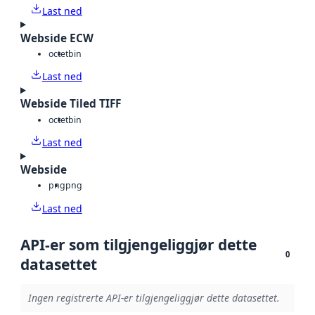
Last ned
Webside ECW
octet
bin
Last ned
Webside Tiled TIFF
octet
bin
Last ned
Webside
png
png
Last ned
API-er som tilgjengeliggjør dette
0
datasettet
Ingen registrerte API-er tilgjengeliggjør dette datasettet.