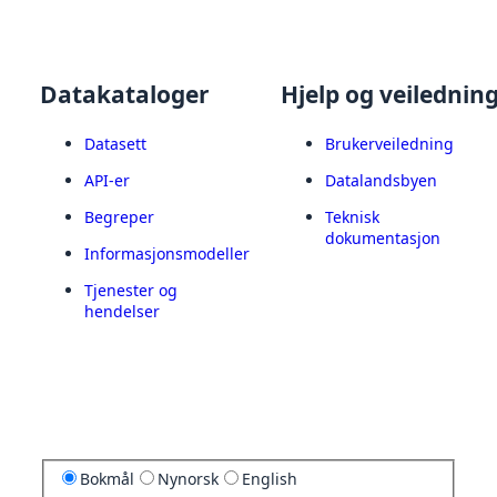
Datakataloger
Hjelp og veilednin
Datasett
Brukerveiledning
API-er
Datalandsbyen
Begreper
Teknisk
dokumentasjon
Informasjonsmodeller
Tjenester og
hendelser
Bokmål
Nynorsk
English