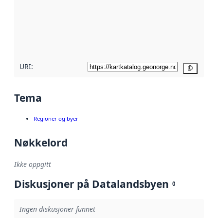
avmetadata.
Les mer om
metadatakvalitet
her
URI:
Kopier
Tema
Regioner og byer
Nøkkelord
Ikke oppgitt
Diskusjoner på Datalandsbyen
0
Ingen diskusjoner funnet