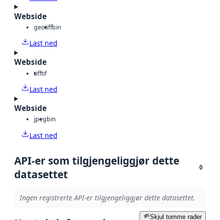
Webside
geotiff
bin
Last ned
Webside
tiff
tif
Last ned
Webside
jpeg
bin
Last ned
API-er som tilgjengeliggjør dette
0
datasettet
Ingen registrerte API-er tilgjengeliggjør dette datasettet.
Skjul tomme rader