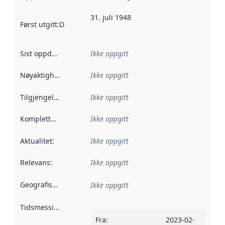
31. juli 1948
Først utgitt
:
Denne datoen sier når dataene i dette datasettet 
Sist oppdatert
:
Ikke oppgitt
Nøyaktighet
:
Ikke oppgitt
Tilgjengelighet
:
Ikke oppgitt
Kompletthet
:
Ikke oppgitt
Aktualitet
:
Ikke oppgitt
Relevans
:
Ikke oppgitt
Geografisk avgrensning
:
Ikke oppgitt
Tidsmessig avgrensning
:
Fra
:
2023-02-