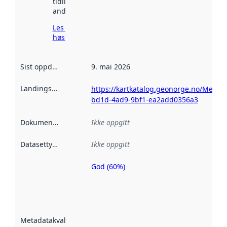
tidligere
andre steder.
Les mer om
høsting her
Sist oppdatert
:
9. mai 2026
Landingsside
:
https://kartkatalog.geonorge.no/Metad
bd1d-4ad9-9bf1-ea2add0356a3
Dokumentasjon
:
Ikke oppgitt
Datasettype
:
Ikke oppgitt
God (60%)
Metadatakvalitet
er en indikator
på hvor godt
datasettene er
beskrevet ved
Metadatakvalitet
:
hjelp