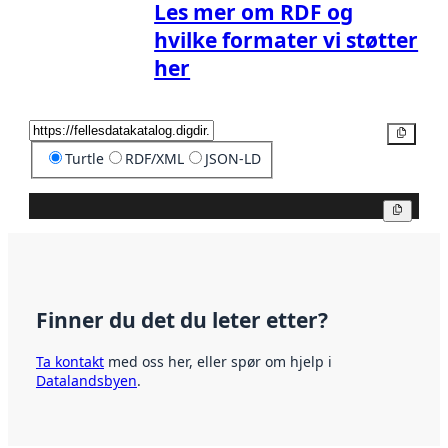
Les mer om RDF og
hvilke formater vi støtter
her
Kopier
Turtle
RDF/XML
JSON-LD
Kopier
Finner du det du leter etter?
Ta kontakt
med oss her, eller spør om hjelp i
Datalandsbyen
.