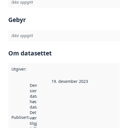
Ikke oppgitt
Gebyr
Ikke oppgitt
Om datasettet
Utgiver
:
19. desember 2023
Denne datoen
sier når
datasettet ble
høstet av
data.norge.no.
Det kan ha
Publisert
:
vært
tilgjengelig