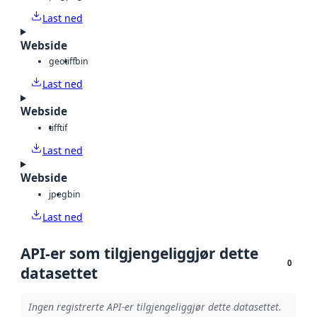
Last ned
Webside
geotiff
bin
Last ned
Webside
tiff
tif
Last ned
Webside
jpeg
bin
Last ned
API-er som tilgjengeliggjør dette
0
datasettet
Ingen registrerte API-er tilgjengeliggjør dette datasettet.