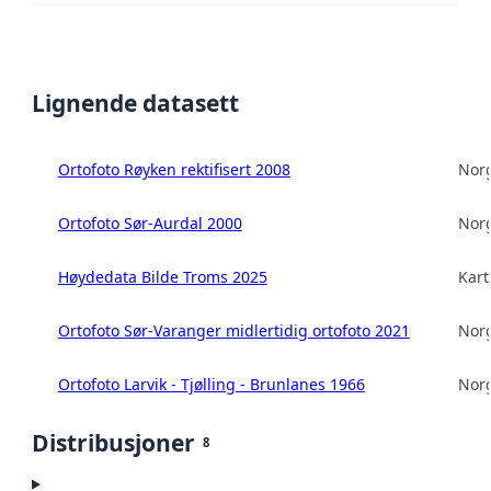
Lignende datasett
Ortofoto Røyken rektifisert 2008
Norg
Ortofoto Sør-Aurdal 2000
Norg
Høydedata Bilde Troms 2025
Kart
Ortofoto Sør-Varanger midlertidig ortofoto 2021
Norg
Ortofoto Larvik - Tjølling - Brunlanes 1966
Norg
Distribusjoner
8