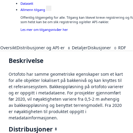
Datasett
Allmenn tilgang
Offentlig tilgjengelig for alle. Tilgang kan likevel kreve registrering og
som helst kan be om slik registrering og/eller API-nøkler.
Les mer om tilgangsnivåer her
Oversikt
Distribusjoner og API-er
Detaljer
Diskusjoner
RDF
8
0
Beskrivelse
Ortofoto har samme geometriske egenskaper som et kart
for alle objekter lokalisert på bakkenivå og kan knyttes til
et referansesystem. Bakkeoppløsning på ortofoto varierer
og er oppgitt i metadataene. For prosjekter gjennomført
før 2020, vil nøyaktigheten variere fra 0,5-2 m avhengig
av bakkeoppløsning og benyttet terrengmodell. Fra 2020
er nøyaktigheten til produktet oppgitt i
metadatainformasjonen.
Distribusjoner
8