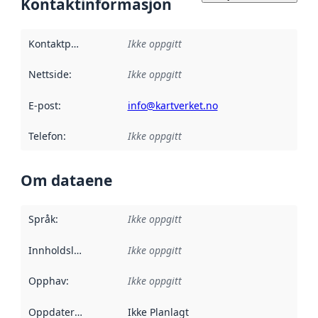
Kontaktinformasjon
Kontaktpunkt
:
Ikke oppgitt
Nettside
:
Ikke oppgitt
E-post
:
info@kartverket.no
Telefon
:
Ikke oppgitt
Om dataene
Språk
:
Ikke oppgitt
Innholdsleverandører
Ikke oppgitt
:
Opphav
:
Ikke oppgitt
Oppdateringsfrekvens
Ikke Planlagt
: