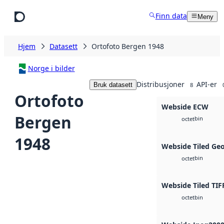
Hopp til hovedinnhold
Finn data
Meny
Hjem
Datasett
Ortofoto Bergen 1948
Norge i bilder
Distribusjoner
API-er
Bruk datasett
8
Ortofoto
Webside ECW
Bergen
bin
octet
1948
Webside Tiled Ge
bin
octet
Webside Tiled TIF
bin
octet