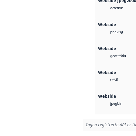
Webside Jpeg200
bin
octet
Webside
png
png
Webside
bin
geotiff
Webside
tif
tiff
Webside
bin
jpeg
Ingen registrerte API-er ti