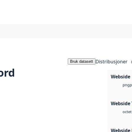
Distribusjoner
Bruk datasett
ord
Webside
p
png
Webside 
octet
Webside