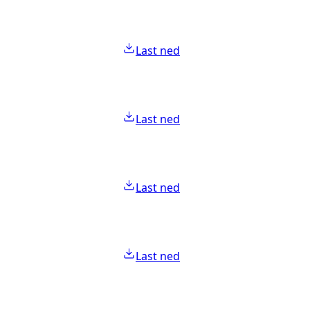
Last ned
Last ned
Last ned
Last ned