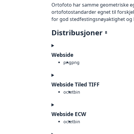
Ortofoto har samme geometriske egen
ortofotostandarder egnet til forskj
for god stedfestingsnøyaktighet og 
Distribusjoner
8
Webside
png
png
Webside Tiled TIFF
octet
bin
Webside ECW
octet
bin