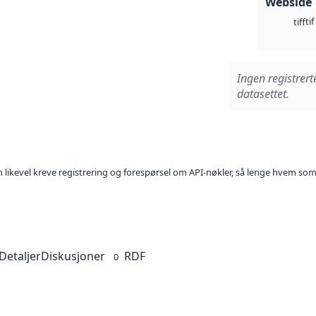
Webside
tif
tiff
Ingen registrert
datasettet.
kan likevel kreve registrering og forespørsel om API-nøkler, så lenge hvem som
Detaljer
Diskusjoner
RDF
0