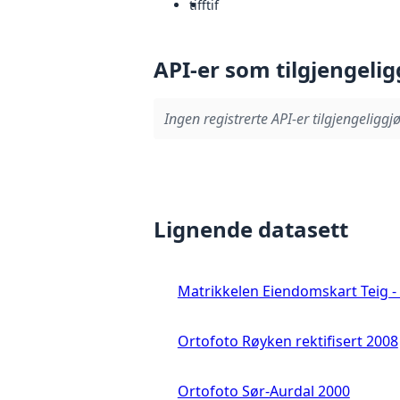
tiff
tif
API-er som tilgjengelig
Ingen registrerte API-er tilgjengeliggjø
Lignende datasett
Matrikkelen Eiendomskart Teig - 
Ortofoto Røyken rektifisert 2008
Ortofoto Sør-Aurdal 2000