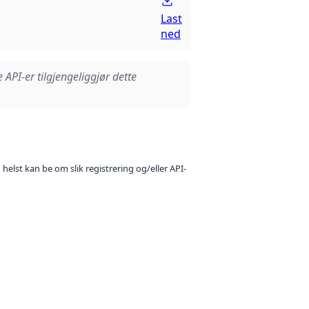
Last
ned
e API-er tilgjengeliggjør dette
 helst kan be om slik registrering og/eller API-