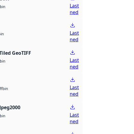
Last
bin
ned
Last
bin
ned
Tiled GeoTIFF
Last
bin
ned
Last
bin
ff
ned
Jpeg2000
Last
bin
ned