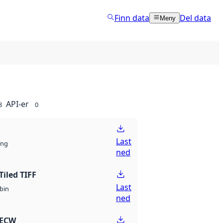
Finn data
Del data
Meny
API-er
8
0
Last
ng
ned
Tiled TIFF
Last
bin
ned
 ECW