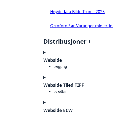
Høydedata Bilde Troms 2025
Ortofoto Sør-Varanger midlertid
Distribusjoner
8
Webside
png
png
Webside Tiled TIFF
octet
bin
Webside ECW