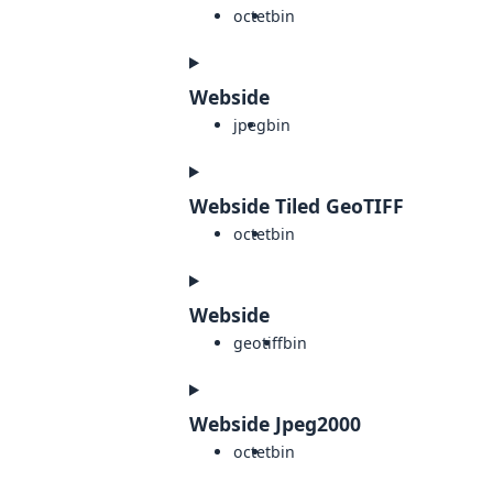
octet
bin
Webside
jpeg
bin
Webside Tiled GeoTIFF
octet
bin
Webside
geotiff
bin
Webside Jpeg2000
octet
bin