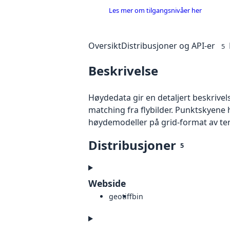
Les mer om tilgangsnivåer her
Oversikt
Distribusjoner og API-er
5
Beskrivelse
Høydedata gir en detaljert beskrivel
matching fra flybilder. Punktskyene 
høydemodeller på grid-format av te
Distribusjoner
5
Webside
geotiff
bin