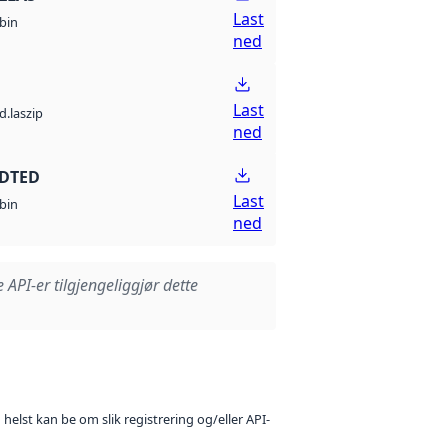
Last
bin
ned
Last
d.laszip
ned
 DTED
Last
bin
ned
e API-er tilgjengeliggjør dette
 helst kan be om slik registrering og/eller API-