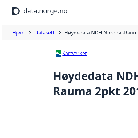
Hopp til hovedinnhold
data.norge.no
Hjem
Datasett
Høydedata NDH Norddal-Rauma
Kartverket
Høydedata NDH
Rauma 2pkt 20