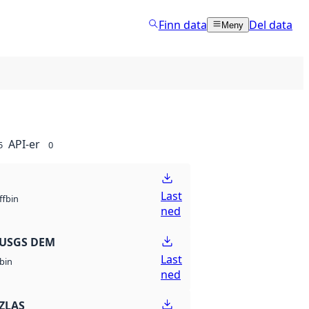
Finn data
Del data
Meny
API-er
5
0
Last
bin
ff
ned
 USGS DEM
Last
bin
ned
ZLAS