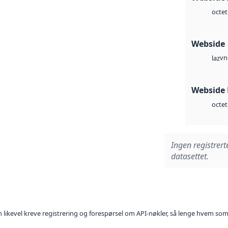
octet
Webside
vn
laz
Webside
octet
Ingen registrert
datasettet.
kan likevel kreve registrering og forespørsel om API-nøkler, så lenge hvem som