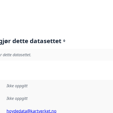
gjør dette datasettet
0
r dette datasettet.
Ikke oppgitt
Ikke oppgitt
hoydedata@kartverket.no