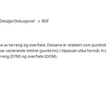
Detaljer
Diskusjoner
RDF
0
se av terreng og overflate. Dataene er etablert som punktsk
har varierende tetthet (punkt/m2 ) tilpasset ulike formål. F
rreng (DTM) og overflate (DOM).