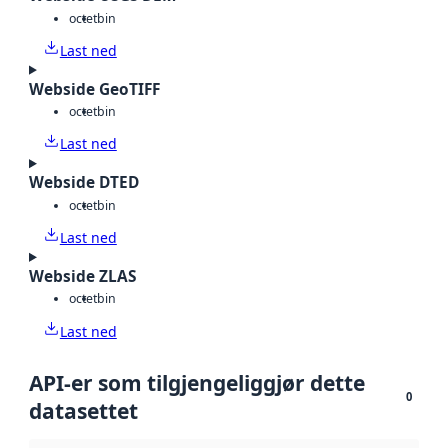
octet
bin
Last ned
Webside GeoTIFF
octet
bin
Last ned
Webside DTED
octet
bin
Last ned
Webside ZLAS
octet
bin
Last ned
API-er som tilgjengeliggjør dette
0
datasettet