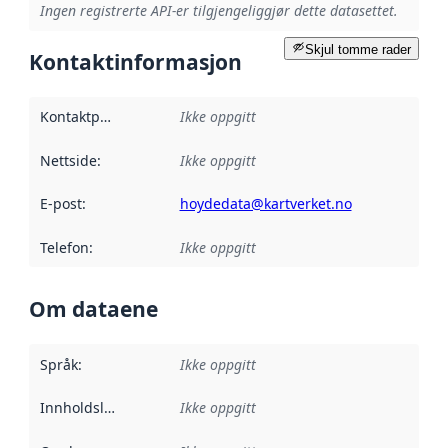
Ingen registrerte API-er tilgjengeliggjør dette datasettet.
Skjul tomme rader
Kontaktinformasjon
Kontaktpunkt
:
Ikke oppgitt
Nettside
:
Ikke oppgitt
E-post
:
hoydedata@kartverket.no
Telefon
:
Ikke oppgitt
Om dataene
Språk
:
Ikke oppgitt
Innholdsleverandører
Ikke oppgitt
: