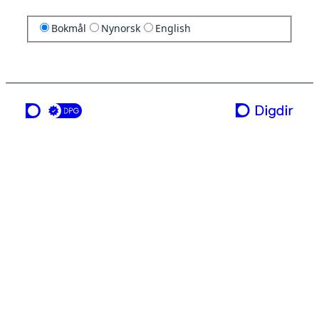
Bokmål
Nynorsk
English
en tjeneste fra