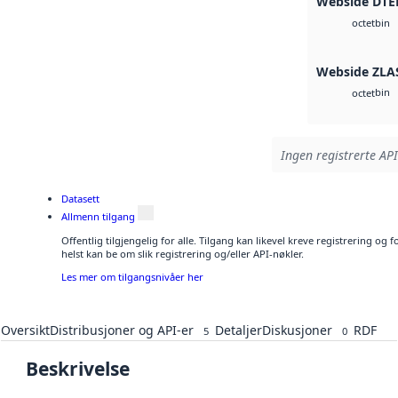
Webside DTE
bin
octet
Webside ZLA
bin
octet
Ingen registrerte API
Datasett
Allmenn tilgang
Offentlig tilgjengelig for alle. Tilgang kan likevel kreve registrering o
helst kan be om slik registrering og/eller API-nøkler.
Les mer om tilgangsnivåer her
Oversikt
Distribusjoner og API-er
Detaljer
Diskusjoner
RDF
5
0
Beskrivelse