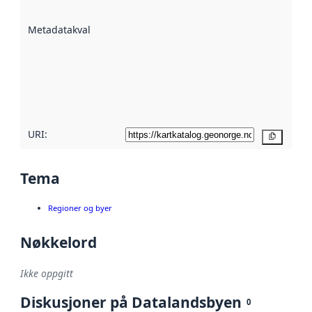
datasettene er
beskrevet ved
Metadatakvalitet
:
hjelp
avmetadata.
Les mer om
metadatakvalitet
her
URI:
Kopier
Tema
Regioner og byer
Nøkkelord
Ikke oppgitt
Diskusjoner på Datalandsbyen
0