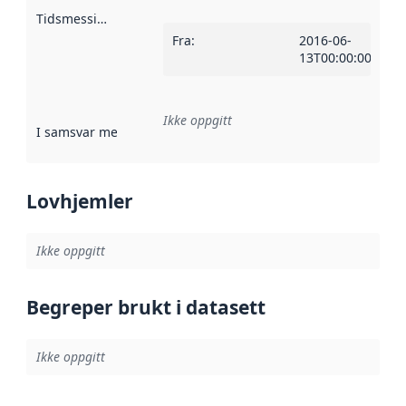
Tidsmessig avgrensning
:
Fra
:
2016-06-
13T00:00:00Z
Ikke oppgitt
I samsvar med
:
Referanse til en implementasjonsregel eller a
Lovhjemler
Ikke oppgitt
Begreper brukt i datasett
Ikke oppgitt