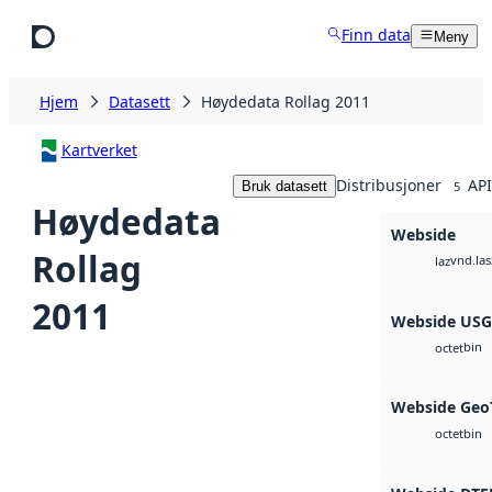
Hopp til hovedinnhold
Finn data
Meny
Hjem
Datasett
Høydedata Rollag 2011
Kartverket
Distribusjoner
API
Bruk datasett
5
Høydedata
Webside
Rollag
vnd.las
laz
2011
Webside US
bin
octet
Webside Geo
bin
octet