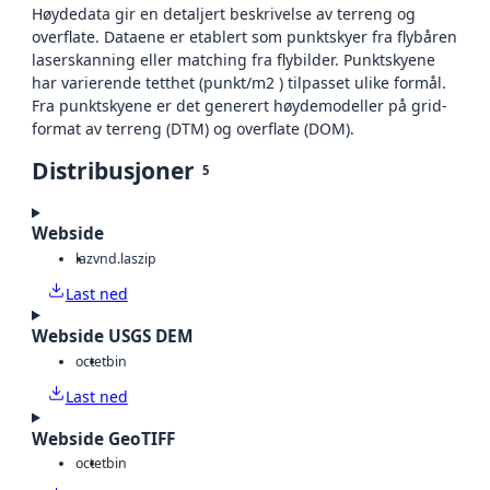
Høydedata gir en detaljert beskrivelse av terreng og
overflate. Dataene er etablert som punktskyer fra flybåren
laserskanning eller matching fra flybilder. Punktskyene
har varierende tetthet (punkt/m2 ) tilpasset ulike formål.
Fra punktskyene er det generert høydemodeller på grid-
format av terreng (DTM) og overflate (DOM).
Distribusjoner
5
Webside
laz
vnd.laszip
Last ned
Webside USGS DEM
octet
bin
Last ned
Webside GeoTIFF
octet
bin