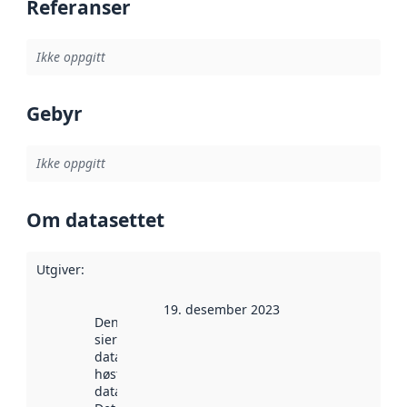
Referanser
Ikke oppgitt
Gebyr
Ikke oppgitt
Om datasettet
Utgiver
:
19. desember 2023
Denne datoen
sier når
datasettet ble
høstet av
data.norge.no.