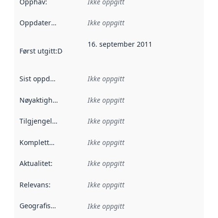
Opphav
:
Ikke oppgitt
Oppdateringsfrekvens
Ikke oppgitt
:
16. september 2011
Først utgitt
:
Denne datoen sier når dataene i dette datasettet 
Sist oppdatert
:
Ikke oppgitt
Nøyaktighet
:
Ikke oppgitt
Tilgjengelighet
:
Ikke oppgitt
Kompletthet
:
Ikke oppgitt
Aktualitet
:
Ikke oppgitt
Relevans
:
Ikke oppgitt
Geografisk avgrensning
:
Ikke oppgitt