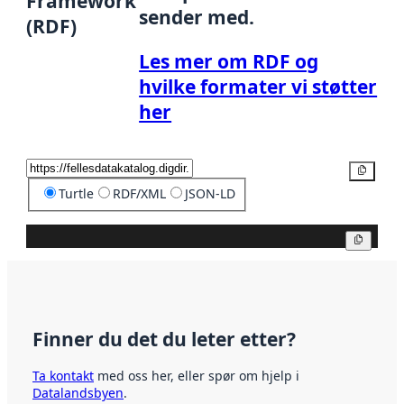
Framework
sender med.
(RDF)
Les mer om RDF og
hvilke formater vi støtter
her
Kopier
Turtle
RDF/XML
JSON-LD
Kopier
Finner du det du leter etter?
Ta kontakt
med oss her, eller spør om hjelp i
Datalandsbyen
.