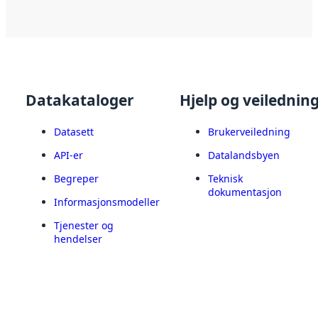
Datakataloger
Hjelp og veilednin
Datasett
Brukerveiledning
API-er
Datalandsbyen
Begreper
Teknisk
dokumentasjon
Informasjonsmodeller
Tjenester og
hendelser