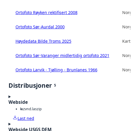
Ortofoto Røyken rektifisert 2008
Norg
Ortofoto Sør-Aurdal 2000
Norg
Høydedata Bilde Troms 2025
Kart
Ortofoto Sør-Varanger midlertidig ortofoto 2021
Norg
Ortofoto Larvik - Tjølling - Brunlanes 1966
Norg
Distribusjoner
5
Webside
laz
vnd.laszip
Last ned
Webside USGS DEM