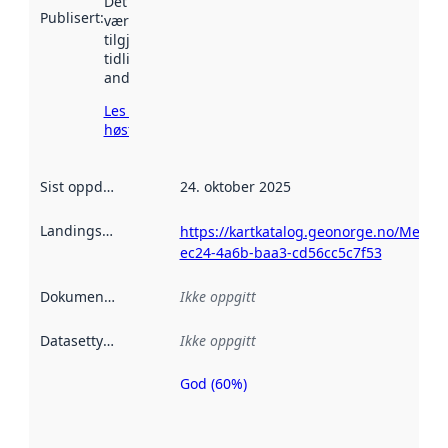
Det kan ha
Publisert
:
vært
tilgjengelig
tidligere
andre steder.
Les mer om
høsting her
Sist oppdatert
:
24. oktober 2025
Landingsside
:
https://kartkatalog.geonorge.no/Metad
ec24-4a6b-baa3-cd56cc5c7f53
Dokumentasjon
:
Ikke oppgitt
Datasettype
:
Ikke oppgitt
God (60%)
Metadatakvalitet
er en indikator
på hvor godt