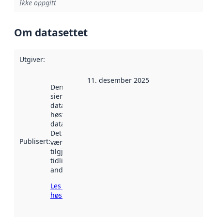
Ikke oppgitt
Om datasettet
Utgiver
:
11. desember 2025
Denne datoen
sier når
datasettet ble
høstet av
data.norge.no.
Det kan ha
Publisert
:
vært
tilgjengelig
tidligere
andre steder.
Les mer om
høsting her