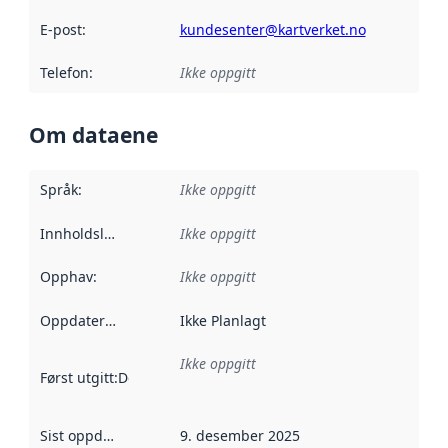
E-post
:
kundesenter@kartverket.no
Telefon
:
Ikke oppgitt
Om dataene
Språk
:
Ikke oppgitt
Innholdsleverandører
Ikke oppgitt
:
Opphav
:
Ikke oppgitt
Oppdateringsfrekvens
Ikke Planlagt
:
Ikke oppgitt
Først utgitt
:
Denne datoen sier når dataene i dette datasettet 
Sist oppdatert
:
9. desember 2025