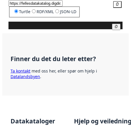
Kopier
Turtle
RDF/XML
JSON-LD
Kopier
Finner du det du leter etter?
Ta kontakt
med oss her, eller spør om hjelp i
Datalandsbyen
.
Datakataloger
Hjelp og veilednin