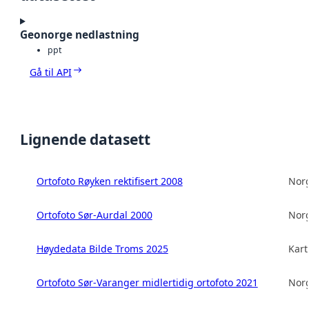
Geonorge nedlastning
ppt
Gå til API
Lignende datasett
Ortofoto Røyken rektifisert 2008
Norg
Ortofoto Sør-Aurdal 2000
Norg
Høydedata Bilde Troms 2025
Kart
Ortofoto Sør-Varanger midlertidig ortofoto 2021
Norg