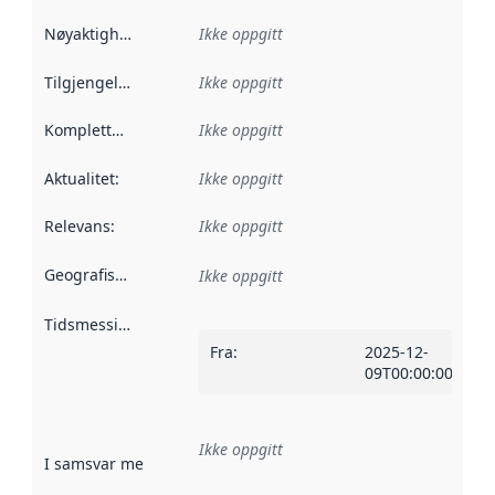
Nøyaktighet
:
Ikke oppgitt
Tilgjengelighet
:
Ikke oppgitt
Kompletthet
:
Ikke oppgitt
Aktualitet
:
Ikke oppgitt
Relevans
:
Ikke oppgitt
Geografisk avgrensning
:
Ikke oppgitt
Tidsmessig avgrensning
:
Fra
:
2025-12-
09T00:00:00Z
Ikke oppgitt
I samsvar med
:
Referanse til en implementasjonsregel eller a