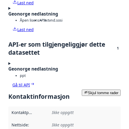
Last ned
Geonorge nedlastning
Åpen lisens
API
txt
vnd.sosi
Last ned
API-er som tilgjengeliggjør dette
1
datasettet
Geonorge nedlastning
ppt
Gå til API
Skjul tomme rader
Kontaktinformasjon
Kontaktpunkt
:
Ikke oppgitt
Nettside
:
Ikke oppgitt