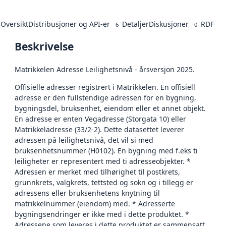
Oversikt
Distribusjoner og API-er
Detaljer
Diskusjoner
RDF
6
0
Beskrivelse
Matrikkelen Adresse Leilighetsnivå - årsversjon 2025.
Offisielle adresser registrert i Matrikkelen. En offisiell
adresse er den fullstendige adressen for en bygning,
bygningsdel, bruksenhet, eiendom eller et annet objekt.
En adresse er enten Vegadresse (Storgata 10) eller
Matrikkeladresse (33/2-2). Dette datasettet leverer
adressen på leilighetsnivå, det vil si med
bruksenhetsnummer (H0102). En bygning med f.eks ti
leiligheter er representert med ti adresseobjekter. *
Adressen er merket med tilhørighet til postkrets,
grunnkrets, valgkrets, tettsted og sokn og i tillegg er
adressens eller bruksenhetens knytning til
matrikkelnummer (eiendom) med. * Adresserte
bygningsendringer er ikke med i dette produktet. *
Adressene som leveres i dette produktet er sammensatt