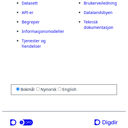
Datasett
Brukerveiledning
API-er
Datalandsbyen
Begreper
Teknisk
dokumentasjon
Informasjonsmodeller
Tjenester og
hendelser
Bokmål
Nynorsk
English
en tjeneste fra