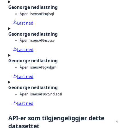
Geonorge nedlastning
Åpen lisens
API
sql
sql
Last ned
Geonorge nedlastning
Åpen lisens
API
csv
csv
Last ned
Geonorge nedlastning
Åpen lisens
API
gml
gml
Last ned
Geonorge nedlastning
Åpen lisens
API
txt
vnd.sosi
Last ned
API-er som tilgjengeliggjør dette
1
datasettet