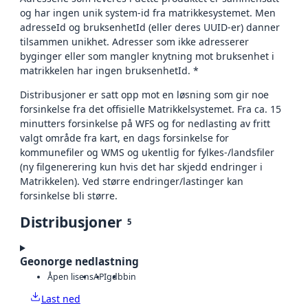
og har ingen unik system-id fra matrikkesystemet. Men
adresseId og bruksenhetId (eller deres UUID-er) danner
tilsammen unikhet. Adresser som ikke adresserer
byginger eller som mangler knytning mot bruksenhet i
matrikkelen har ingen bruksenhetId. *
Distribusjoner er satt opp mot en løsning som gir noe
forsinkelse fra det offisielle Matrikkelsystemet. Fra ca. 15
minutters forsinkelse på WFS og for nedlasting av fritt
valgt område fra kart, en dags forsinkelse for
kommunefiler og WMS og ukentlig for fylkes-/landsfiler
(ny filgenerering kun hvis det har skjedd endringer i
Matrikkelen). Ved større endringer/lastinger kan
forsinkelse bli større.
Distribusjoner
5
Geonorge nedlastning
Åpen lisens
API
gdb
bin
Last ned