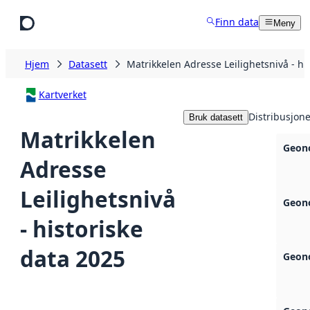
Hopp til hovedinnhold
Finn data
Meny
Hjem
Datasett
Matrikkelen Adresse Leilighetsnivå - hi
Kartverket
Distribusjone
Bruk datasett
Matrikkelen
Geono
Adresse
Leilighetsnivå
Geono
- historiske
data 2025
Geono