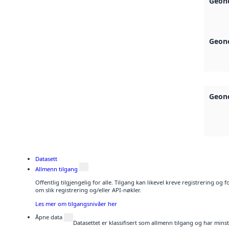
Geono
Geono
Geono
Datasett
Allmenn tilgang
Offentlig tilgjengelig for alle. Tilgang kan likevel kreve registrering o
om slik registrering og/eller API-nøkler.
Les mer om tilgangsnivåer her
Åpne data
Datasettet er klassifisert som allmenn tilgang og har mins