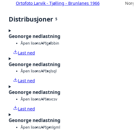
Ortofoto Larvik - Tjølling - Brunlanes 1966
Norg
Distribusjoner
5
Geonorge nedlastning
Åpen lisens
API
gdb
bin
Last ned
Geonorge nedlastning
Åpen lisens
API
sql
sql
Last ned
Geonorge nedlastning
Åpen lisens
API
csv
csv
Last ned
Geonorge nedlastning
Åpen lisens
API
gml
gml