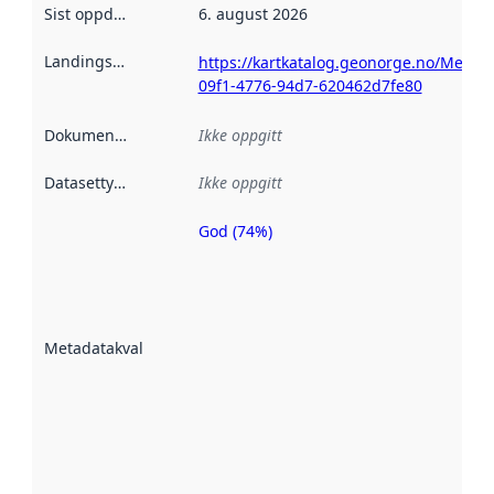
Sist oppdatert
:
6. august 2026
Landingsside
:
https://kartkatalog.geonorge.no/Metad
09f1-4776-94d7-620462d7fe80
Dokumentasjon
:
Ikke oppgitt
Datasettype
:
Ikke oppgitt
God (74%)
Metadatakvalitet
er en indikator
på hvor godt
datasettene er
beskrevet ved
Metadatakvalitet
:
hjelp
avmetadata.
Les mer om
metadatakvalitet
her