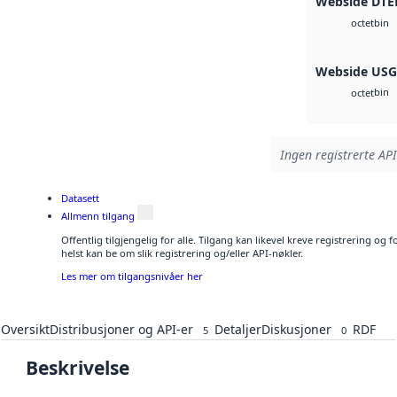
Webside DTE
bin
octet
Webside US
bin
octet
Ingen registrerte API
Datasett
Allmenn tilgang
Offentlig tilgjengelig for alle. Tilgang kan likevel kreve registrering o
helst kan be om slik registrering og/eller API-nøkler.
Les mer om tilgangsnivåer her
Oversikt
Distribusjoner og API-er
Detaljer
Diskusjoner
RDF
5
0
Beskrivelse