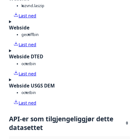
laz
vnd.laszip
Last ned
Webside
geotiff
bin
Last ned
Webside DTED
octet
bin
Last ned
Webside USGS DEM
octet
bin
Last ned
API-er som tilgjengeliggjør dette
0
datasettet