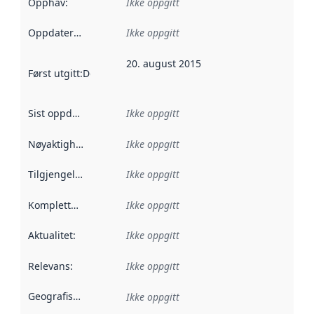
Opphav
:
Ikke oppgitt
Oppdateringsfrekvens
Ikke oppgitt
:
20. august 2015
Først utgitt
:
Denne datoen sier når dataene i dette datasettet 
Sist oppdatert
:
Ikke oppgitt
Nøyaktighet
:
Ikke oppgitt
Tilgjengelighet
:
Ikke oppgitt
Kompletthet
:
Ikke oppgitt
Aktualitet
:
Ikke oppgitt
Relevans
:
Ikke oppgitt
Geografisk avgrensning
:
Ikke oppgitt