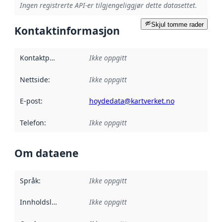
Ingen registrerte API-er tilgjengeliggjør dette datasettet.
Skjul tomme rader
Kontaktinformasjon
Kontaktpunkt
:
Ikke oppgitt
Nettside
:
Ikke oppgitt
E-post
:
hoydedata@kartverket.no
Telefon
:
Ikke oppgitt
Om dataene
Språk
:
Ikke oppgitt
Innholdsleverandører
Ikke oppgitt
: