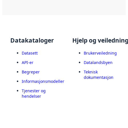
Datakataloger
Hjelp og veilednin
Datasett
Brukerveiledning
API-er
Datalandsbyen
Begreper
Teknisk
dokumentasjon
Informasjonsmodeller
Tjenester og
hendelser