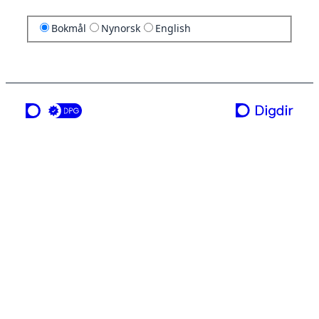
Bokmål
Nynorsk
English
en tjeneste fra