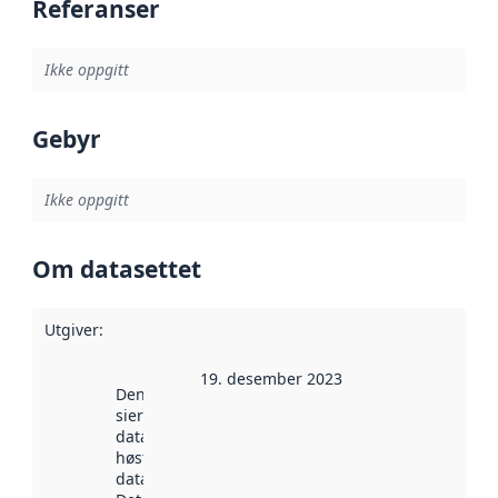
Referanser
Ikke oppgitt
Gebyr
Ikke oppgitt
Om datasettet
Utgiver
:
19. desember 2023
Denne datoen
sier når
datasettet ble
høstet av
data.norge.no.