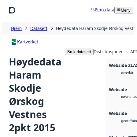
Hopp til hovedinnhold
Finn data
Meny
Hjem
Datasett
Høydedata Haram Skodje Ørskog Vestn
Kartverket
Distribusjoner
API
Bruk datasett
5
Høydedata
Webside ZLA
Haram
bin
octet
Skodje
Webside
vnd.las
Ørskog
laz
Vestnes
Webside
bin
geotiff
2pkt 2015