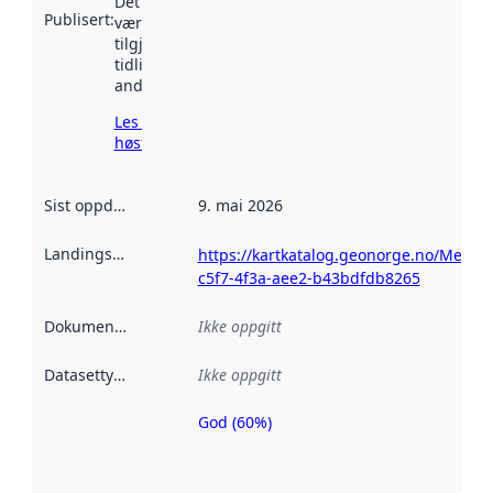
Det kan ha
Publisert
:
vært
tilgjengelig
tidligere
andre steder.
Les mer om
høsting her
Sist oppdatert
:
9. mai 2026
Landingsside
:
https://kartkatalog.geonorge.no/Metad
c5f7-4f3a-aee2-b43bdfdb8265
Dokumentasjon
:
Ikke oppgitt
Datasettype
:
Ikke oppgitt
God (60%)
Metadatakvalitet
er en indikator
på hvor godt