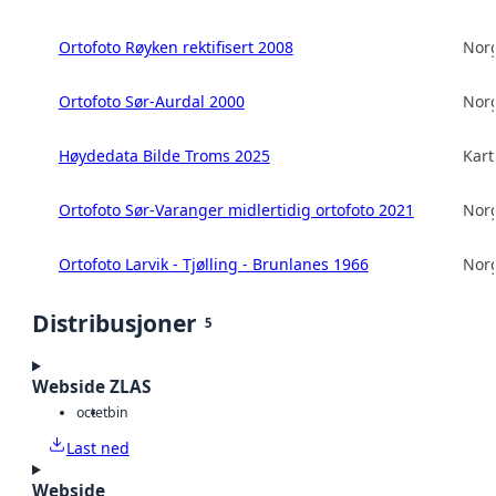
Ortofoto Røyken rektifisert 2008
Norg
Ortofoto Sør-Aurdal 2000
Norg
Høydedata Bilde Troms 2025
Kart
Ortofoto Sør-Varanger midlertidig ortofoto 2021
Norg
Ortofoto Larvik - Tjølling - Brunlanes 1966
Norg
Distribusjoner
5
Webside ZLAS
octet
bin
Last ned
Webside