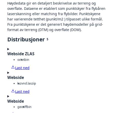
Høydedata gir en detaljert beskrivelse av terreng og
overflate. Dataene er etablert som punktskyer fra flybåren
laserskanning eller matching fra flybilder. Punktskyene
har varierende tetthet (punkt/m2 ) tilpasset ulike formål.
Fra punktskyene er det generert høydemodeller på grid-
format av terreng (DTM) og overflate (DOM).
Distribusjoner
5
Webside ZLAS
octet
bin
Last ned
Webside
laz
vnd.laszip
Last ned
Webside
geotiff
bin