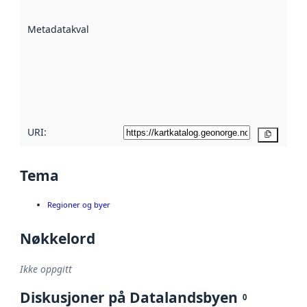
datasettene er
beskrevet ved
Metadatakvalitet
:
hjelp
avmetadata.
Les mer om
metadatakvalitet
her
URI:
Kopier
Tema
Regioner og byer
Nøkkelord
Ikke oppgitt
Diskusjoner på Datalandsbyen
0