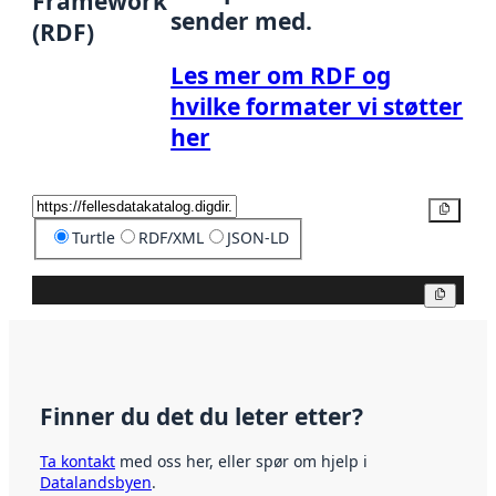
Framework
sender med.
(RDF)
Les mer om RDF og
hvilke formater vi støtter
her
Kopier
Turtle
RDF/XML
JSON-LD
Kopier
Finner du det du leter etter?
Ta kontakt
med oss her, eller spør om hjelp i
Datalandsbyen
.