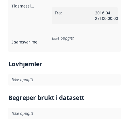
Tidsmessig avgrensning
:
Fra
:
2016-04-
27T00:00:00Z
Ikke oppgitt
I samsvar med
:
Referanse til en implementasjonsregel eller a
Lovhjemler
Ikke oppgitt
Begreper brukt i datasett
Ikke oppgitt