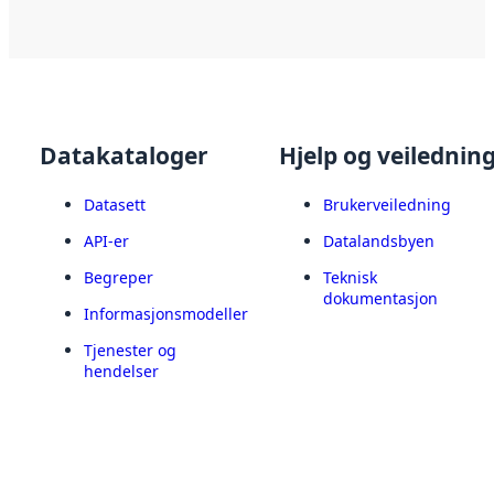
Datakataloger
Hjelp og veilednin
Datasett
Brukerveiledning
API-er
Datalandsbyen
Begreper
Teknisk
dokumentasjon
Informasjonsmodeller
Tjenester og
hendelser