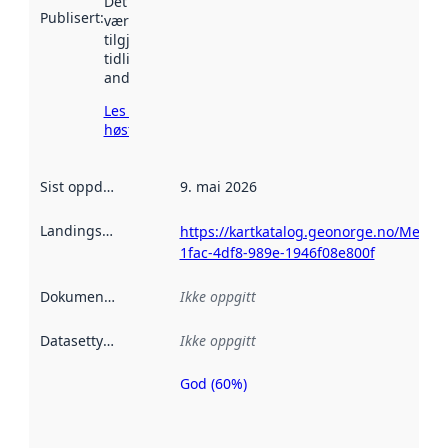
Det kan ha
Publisert
:
vært
tilgjengelig
tidligere
andre steder.
Les mer om
høsting her
Sist oppdatert
:
9. mai 2026
Landingsside
:
https://kartkatalog.geonorge.no/Metad
1fac-4df8-989e-1946f08e800f
Dokumentasjon
:
Ikke oppgitt
Datasettype
:
Ikke oppgitt
God (60%)
Metadatakvalitet
er en indikator
på hvor godt