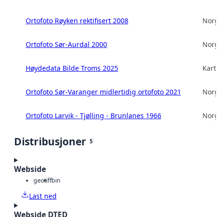
Ortofoto Røyken rektifisert 2008
Norg
Ortofoto Sør-Aurdal 2000
Norg
Høydedata Bilde Troms 2025
Kart
Ortofoto Sør-Varanger midlertidig ortofoto 2021
Norg
Ortofoto Larvik - Tjølling - Brunlanes 1966
Norg
Distribusjoner
5
Webside
geotiff
bin
Last ned
Webside DTED