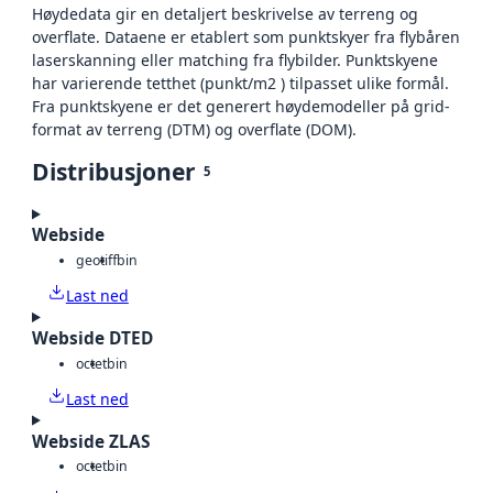
Høydedata gir en detaljert beskrivelse av terreng og
overflate. Dataene er etablert som punktskyer fra flybåren
laserskanning eller matching fra flybilder. Punktskyene
har varierende tetthet (punkt/m2 ) tilpasset ulike formål.
Fra punktskyene er det generert høydemodeller på grid-
format av terreng (DTM) og overflate (DOM).
Distribusjoner
5
Webside
geotiff
bin
Last ned
Webside DTED
octet
bin
Last ned
Webside ZLAS
octet
bin