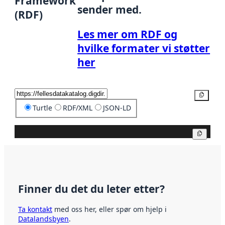
Framework
sender med.
(RDF)
Les mer om RDF og
hvilke formater vi støtter
her
Kopier
Turtle
RDF/XML
JSON-LD
Kopier
Finner du det du leter etter?
Ta kontakt
med oss her, eller spør om hjelp i
Datalandsbyen
.