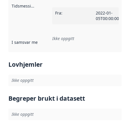
Tidsmessig avgrensning
:
Fra
:
2022-01-
05T00:00:00Z
Ikke oppgitt
I samsvar med
:
Referanse til en implementasjonsregel eller a
Lovhjemler
Ikke oppgitt
Begreper brukt i datasett
Ikke oppgitt