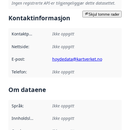
Ingen registrerte API-er tilgjengeliggjør dette datasettet.
Skjul tomme rader
Kontaktinformasjon
Kontaktpunkt
:
Ikke oppgitt
Nettside
:
Ikke oppgitt
E-post
:
hoydedata@kartverket.no
Telefon
:
Ikke oppgitt
Om dataene
Språk
:
Ikke oppgitt
Innholdsleverandører
Ikke oppgitt
: