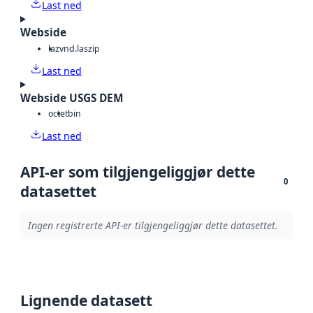
Last ned
Webside
laz
vnd.laszip
Last ned
Webside USGS DEM
octet
bin
Last ned
API-er som tilgjengeliggjør dette
0
datasettet
Ingen registrerte API-er tilgjengeliggjør dette datasettet.
Lignende datasett