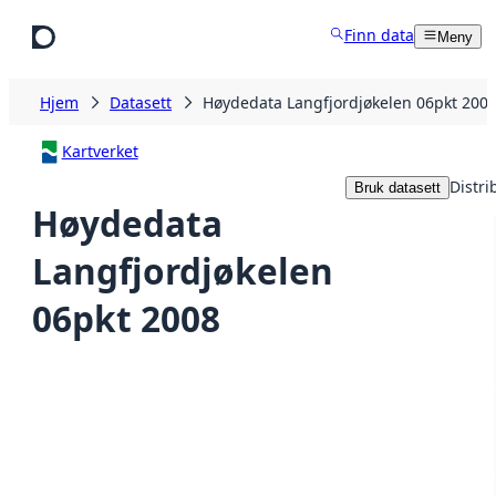
Hopp til hovedinnhold
Finn data
Meny
Hjem
Datasett
Høydedata Langfjordjøkelen 06pkt 200
Kartverket
Distri
Bruk datasett
Høydedata
Langfjordjøkelen
06pkt 2008