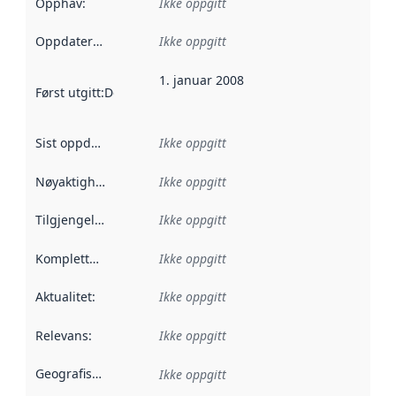
Opphav
:
Ikke oppgitt
Oppdateringsfrekvens
Ikke oppgitt
:
1. januar 2008
Først utgitt
:
Denne datoen sier når dataene i dette datasettet 
Sist oppdatert
:
Ikke oppgitt
Nøyaktighet
:
Ikke oppgitt
Tilgjengelighet
:
Ikke oppgitt
Kompletthet
:
Ikke oppgitt
Aktualitet
:
Ikke oppgitt
Relevans
:
Ikke oppgitt
Geografisk avgrensning
:
Ikke oppgitt