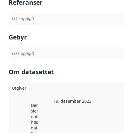
Referanser
Ikke oppgitt
Gebyr
Ikke oppgitt
Om datasettet
Utgiver
:
19. desember 2023
Denne datoen
sier når
datasettet ble
høstet av
data.norge.no.