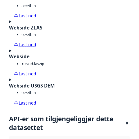
octet
bin
Last ned
Webside ZLAS
octet
bin
Last ned
Webside
laz
vnd.laszip
Last ned
Webside USGS DEM
octet
bin
Last ned
API-er som tilgjengeliggjør dette
0
datasettet