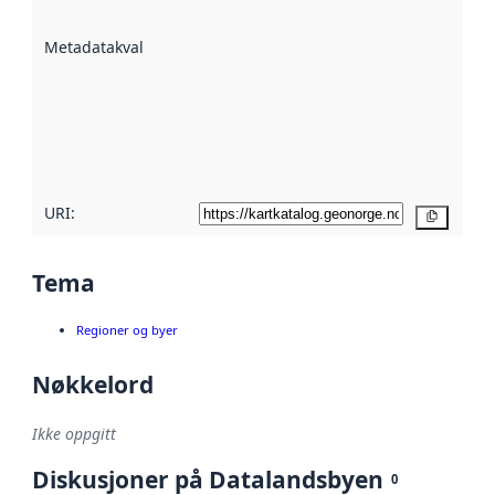
datasettene er
beskrevet ved
Metadatakvalitet
:
hjelp
avmetadata.
Les mer om
metadatakvalitet
her
URI:
Kopier
Tema
Regioner og byer
Nøkkelord
Ikke oppgitt
Diskusjoner på Datalandsbyen
0