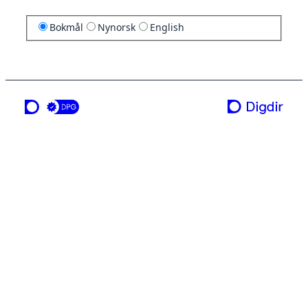
Bokmål
Nynorsk
English
en tjeneste fra