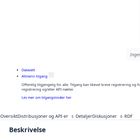
Ingen
Datasett
Allmenn tilgang
Offentlig tilgjengelig for alle. Tilgang kan likevel kreve registrering o
registrering og/eller API-nøkler.
Les mer om tilgangsnivåer her
Oversikt
Distribusjoner og API-er
Detaljer
Diskusjoner
RDF
5
0
Beskrivelse