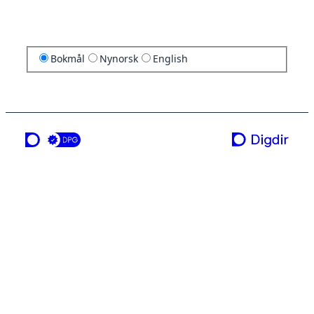
Bokmål
Nynorsk
English
en tjeneste fra