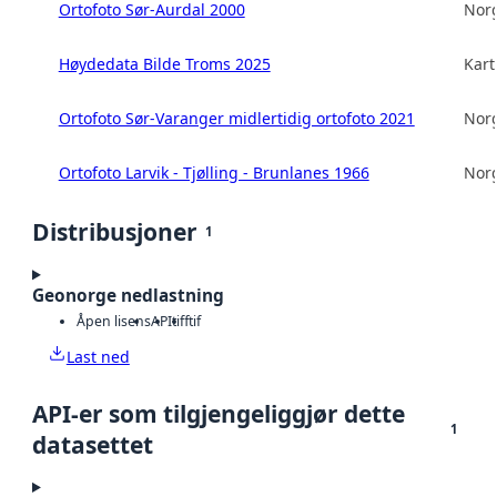
Ortofoto Sør-Aurdal 2000
Norg
Høydedata Bilde Troms 2025
Kart
Ortofoto Sør-Varanger midlertidig ortofoto 2021
Norg
Ortofoto Larvik - Tjølling - Brunlanes 1966
Norg
Distribusjoner
1
Geonorge nedlastning
Åpen lisens
API
tiff
tif
Last ned
API-er som tilgjengeliggjør dette
1
datasettet