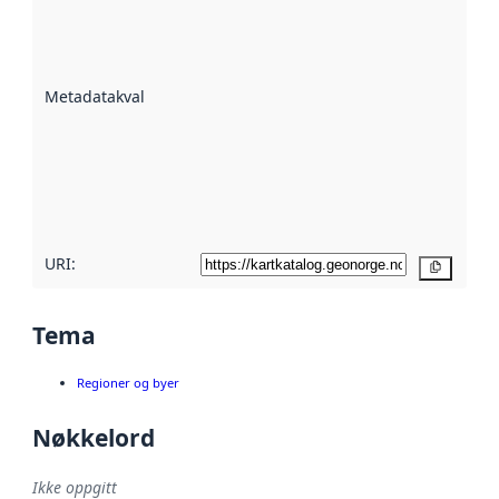
er en indikator
på hvor godt
datasettene er
beskrevet ved
Metadatakvalitet
:
hjelp
avmetadata.
Les mer om
metadatakvalitet
her
URI:
Kopier
Tema
Regioner og byer
Nøkkelord
Ikke oppgitt