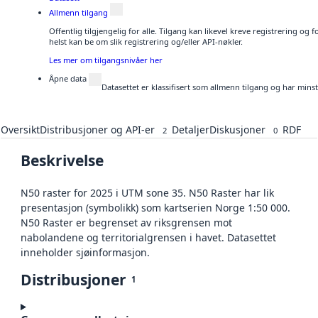
Allmenn tilgang
Offentlig tilgjengelig for alle. Tilgang kan likevel kreve registrering o
helst kan be om slik registrering og/eller API-nøkler.
Les mer om tilgangsnivåer her
Åpne data
Datasettet er klassifisert som allmenn tilgang og har mins
Oversikt
Distribusjoner og API-er
Detaljer
Diskusjoner
RDF
2
0
Beskrivelse
N50 raster for 2025 i UTM sone 35. N50 Raster har lik
presentasjon (symbolikk) som kartserien Norge 1:50 000.
N50 Raster er begrenset av riksgrensen mot
nabolandene og territorialgrensen i havet. Datasettet
inneholder sjøinformasjon.
Distribusjoner
1