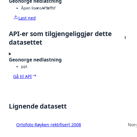
Geonorge nedlastning
Åpen lisens
API
tiff
tif
Last ned
API-er som tilgjengeliggjør dette
1
datasettet
Geonorge nedlastning
ppt
Gå til API
Lignende datasett
Ortofoto Røyken rektifisert 2008
Norg