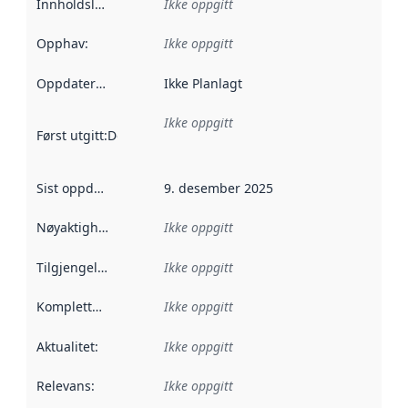
Innholdsleverandører
Ikke oppgitt
:
Opphav
:
Ikke oppgitt
Oppdateringsfrekvens
Ikke Planlagt
:
Ikke oppgitt
Først utgitt
:
Denne datoen sier når dataene i dette datasettet 
Sist oppdatert
:
9. desember 2025
Nøyaktighet
:
Ikke oppgitt
Tilgjengelighet
:
Ikke oppgitt
Kompletthet
:
Ikke oppgitt
Aktualitet
:
Ikke oppgitt
Relevans
:
Ikke oppgitt