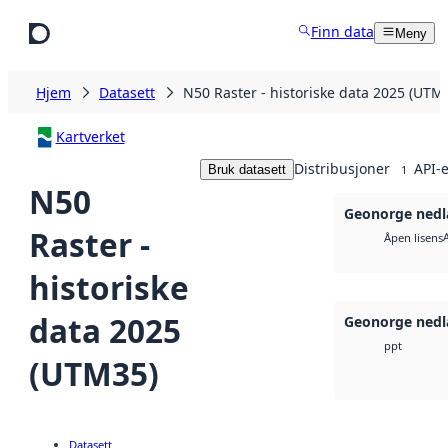
Hopp til hovedinnhold
Finn data
Meny
Hjem
Datasett
N50 Raster - historiske data 2025 (UTM
Kartverket
Distribusjoner
API-e
Bruk datasett
1
N50
Geonorge nedl
Raster -
Åpen lisens
historiske
data 2025
Geonorge nedl
ppt
(UTM35)
Datasett