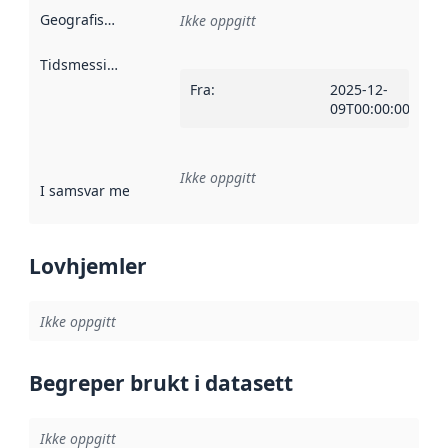
Geografisk avgrensning
:
Ikke oppgitt
Tidsmessig avgrensning
:
Fra
:
2025-12-
09T00:00:00Z
Ikke oppgitt
I samsvar med
:
Referanse til en implementasjonsregel eller a
Lovhjemler
Ikke oppgitt
Begreper brukt i datasett
Ikke oppgitt