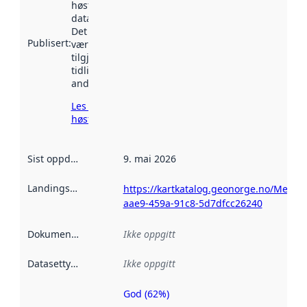
høstet av
data.norge.no.
Det kan ha
Publisert
:
vært
tilgjengelig
tidligere
andre steder.
Les mer om
høsting her
Sist oppdatert
:
9. mai 2026
Landingsside
:
https://kartkatalog.geonorge.no/Metad
aae9-459a-91c8-5d7dfcc26240
Dokumentasjon
:
Ikke oppgitt
Datasettype
:
Ikke oppgitt
God (62%)
Metadatakvalitet