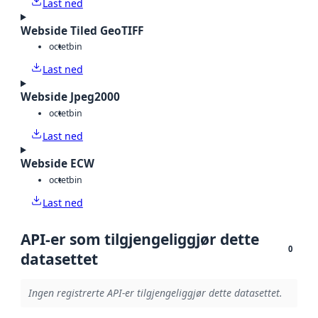
Last ned
Webside Tiled GeoTIFF
octet
bin
Last ned
Webside Jpeg2000
octet
bin
Last ned
Webside ECW
octet
bin
Last ned
API-er som tilgjengeliggjør dette
0
datasettet
Ingen registrerte API-er tilgjengeliggjør dette datasettet.