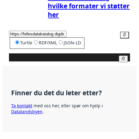
hvilke formater vi støtter
her
Kopier
Turtle
RDF/XML
JSON-LD
Kopier
Finner du det du leter etter?
Ta kontakt
med oss her, eller spør om hjelp i
Datalandsbyen
.