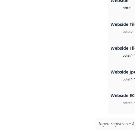
Webside
tif
tiff
Webside Til
bi
octet
Webside Ti
bi
octet
Webside Jp
bi
octet
Webside E
bi
octet
Ingen registrerte A