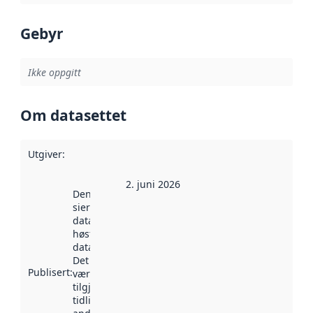
Gebyr
Ikke oppgitt
Om datasettet
Utgiver
:
2. juni 2026
Denne datoen
sier når
datasettet ble
høstet av
data.norge.no.
Det kan ha
Publisert
:
vært
tilgjengelig
tidligere