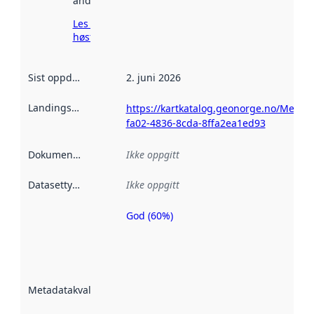
andre steder.
Les mer om
høsting her
Sist oppdatert
:
2. juni 2026
Landingsside
:
https://kartkatalog.geonorge.no/Metad
fa02-4836-8cda-8ffa2ea1ed93
Dokumentasjon
:
Ikke oppgitt
Datasettype
:
Ikke oppgitt
God (60%)
Metadatakvalitet
er en indikator
på hvor godt
datasettene er
beskrevet ved
Metadatakvalitet
:
hjelp
avmetadata.