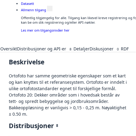
Datasett
Allmenn tilgang
Offentlig tilgjengelig for alle. Tilgang kan likevel kreve registrering o
kan be om slik registrering og/eller API-nøkler.
Les mer om tilgangsnivåer her
Oversikt
Distribusjoner og API-er
Detaljer
Diskusjoner
RDF
8
0
Beskrivelse
Ortofoto har samme geometriske egenskaper som et kart
og kan knyttes til et referansesystem. Ortofoto er inndelt i
ulike ortofotostandarder egnet til forskjellige formål.
Ortofoto 20: Dekker områder som i hovedsak består av
tett- og spredt bebyggelse og jordbruksområder.
Bakkeoppløsning er vanligvis > 0,15 - 0,25 m. Nøyaktighet
± 0.50 m.
Distribusjoner
8