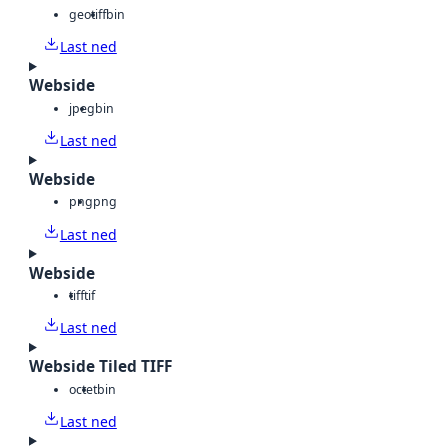
geotiff
bin
Last ned
Webside
jpeg
bin
Last ned
Webside
png
png
Last ned
Webside
tiff
tif
Last ned
Webside Tiled TIFF
octet
bin
Last ned