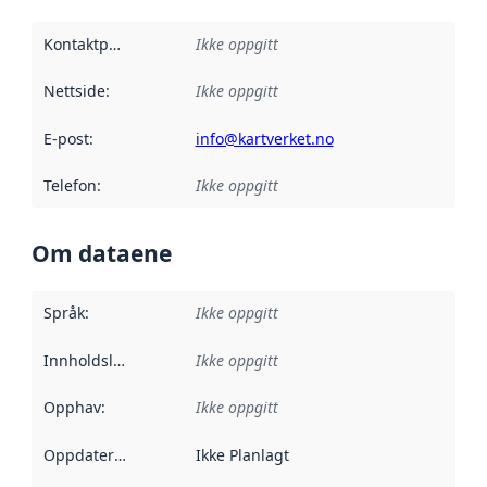
Kontaktpunkt
:
Ikke oppgitt
Nettside
:
Ikke oppgitt
E-post
:
info@kartverket.no
Telefon
:
Ikke oppgitt
Om dataene
Språk
:
Ikke oppgitt
Innholdsleverandører
Ikke oppgitt
:
Opphav
:
Ikke oppgitt
Oppdateringsfrekvens
Ikke Planlagt
: