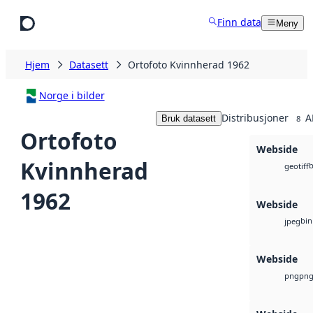
Hopp til hovedinnhold
Finn data
Meny
Hjem
Datasett
Ortofoto Kvinnherad 1962
Norge i bilder
Distribusjoner
A
Bruk datasett
8
Ortofoto
Webside
Kvinnherad
b
geotiff
1962
Webside
bin
jpeg
Webside
pn
png