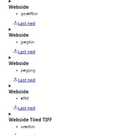
Webside
geotiff
bin
Last ned
Webside
jpeg
bin
Last ned
Webside
png
png
Last ned
Webside
tiff
tif
Last ned
Webside Tiled TIFF
octet
bin