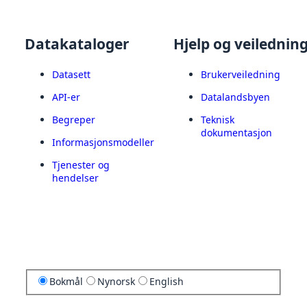
Datakataloger
Hjelp og veilednin
Datasett
Brukerveiledning
API-er
Datalandsbyen
Begreper
Teknisk
dokumentasjon
Informasjonsmodeller
Tjenester og
hendelser
Bokmål
Nynorsk
English