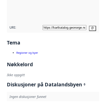
Les mer om
metadatakvalitet
her
URI:
Kopier
Tema
Regioner og byer
Nøkkelord
Ikke oppgitt
Diskusjoner på Datalandsbyen
0
Ingen diskusjoner funnet