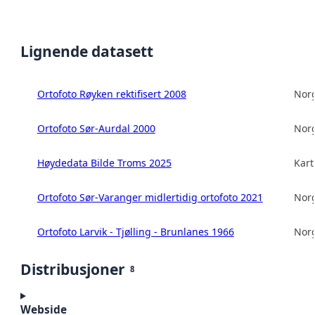
Lignende datasett
Ortofoto Røyken rektifisert 2008
Norg
Ortofoto Sør-Aurdal 2000
Norg
Høydedata Bilde Troms 2025
Kart
Ortofoto Sør-Varanger midlertidig ortofoto 2021
Norg
Ortofoto Larvik - Tjølling - Brunlanes 1966
Norg
Distribusjoner
8
Webside