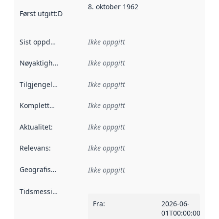
8. oktober 1962
Først utgitt
:
Denne datoen sier når dataene i dette datasettet 
Sist oppdatert
:
Ikke oppgitt
Nøyaktighet
:
Ikke oppgitt
Tilgjengelighet
:
Ikke oppgitt
Kompletthet
:
Ikke oppgitt
Aktualitet
:
Ikke oppgitt
Relevans
:
Ikke oppgitt
Geografisk avgrensning
:
Ikke oppgitt
Tidsmessig avgrensning
:
Fra
:
2026-06-
01T00:00:00Z