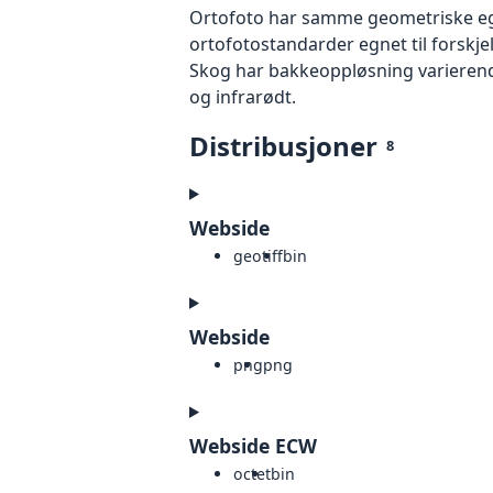
Ortofoto har samme geometriske egen
ortofotostandarder egnet til forskje
Skog har bakkeoppløsning varierende
og infrarødt.
Distribusjoner
8
Webside
geotiff
bin
Webside
png
png
Webside ECW
octet
bin