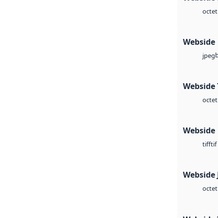
octet
Webside
jpeg
Webside 
octet
Webside
tif
tiff
Webside 
octet