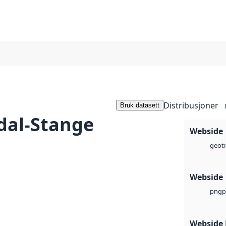
Distribusjoner
Bruk datasett
dal-Stange
Webside
geoti
Webside
p
png
Webside