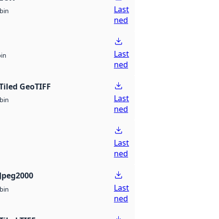
Last
bin
ned
Last
bin
ned
Tiled GeoTIFF
Last
bin
ned
Last
ned
Jpeg2000
Last
bin
ned