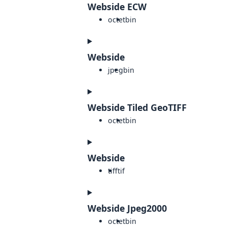
Webside ECW
octet
bin
Webside
jpeg
bin
Webside Tiled GeoTIFF
octet
bin
Webside
tiff
tif
Webside Jpeg2000
octet
bin