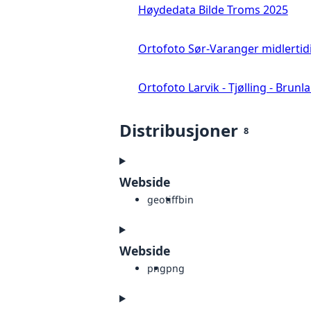
Høydedata Bilde Troms 2025
Ortofoto Sør-Varanger midlertid
Ortofoto Larvik - Tjølling - Brunl
Distribusjoner
8
Webside
geotiff
bin
Webside
png
png