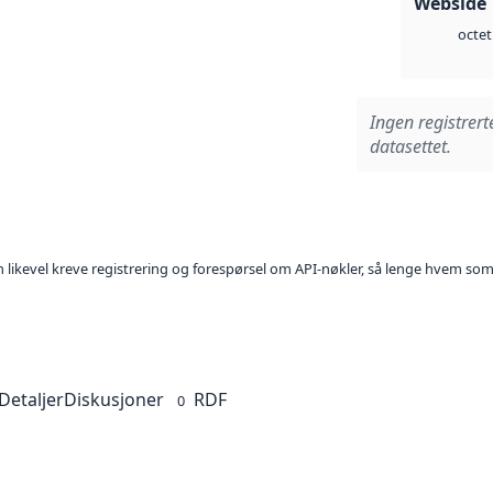
Webside 
octet
Ingen registrert
datasettet.
kan likevel kreve registrering og forespørsel om API-nøkler, så lenge hvem som
Detaljer
Diskusjoner
RDF
0