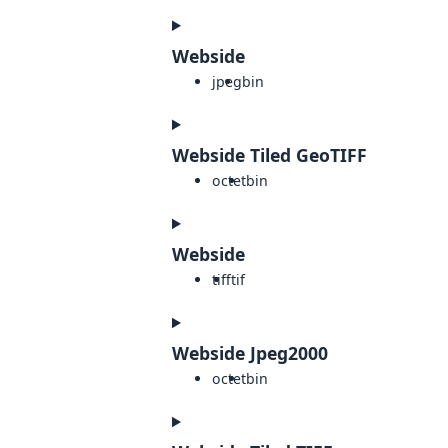
Webside
jpeg
bin
Webside Tiled GeoTIFF
octet
bin
Webside
tiff
tif
Webside Jpeg2000
octet
bin