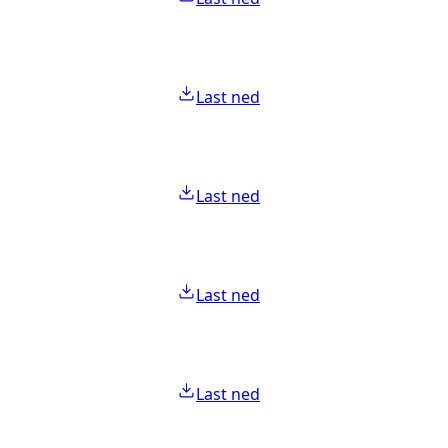
Last ned
Last ned
Last ned
Last ned