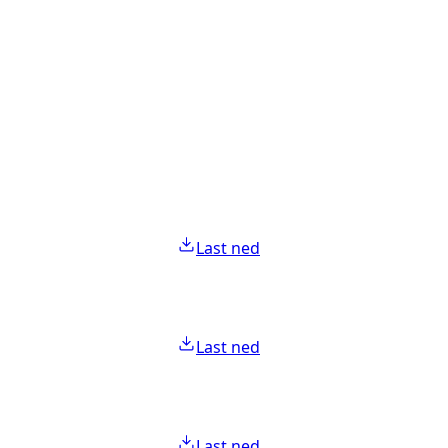
Last ned
Last ned
Last ned