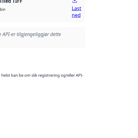
Tiled TIFF
Last
bin
ned
e API-er tilgjengeliggjør dette
 helst kan be om slik registrering og/eller API-