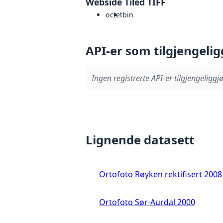
Webside Tiled TIFF
octet
bin
API-er som tilgjengelig
Ingen registrerte API-er tilgjengeliggjø
Lignende datasett
Ortofoto Røyken rektifisert 2008
Ortofoto Sør-Aurdal 2000