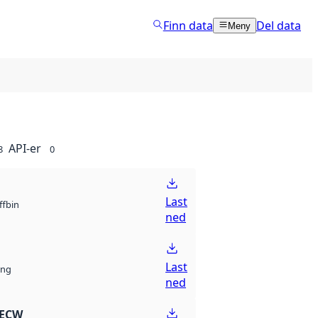
Finn data
Del data
Meny
API-er
8
0
Last
bin
ff
ned
Last
ng
ned
 ECW