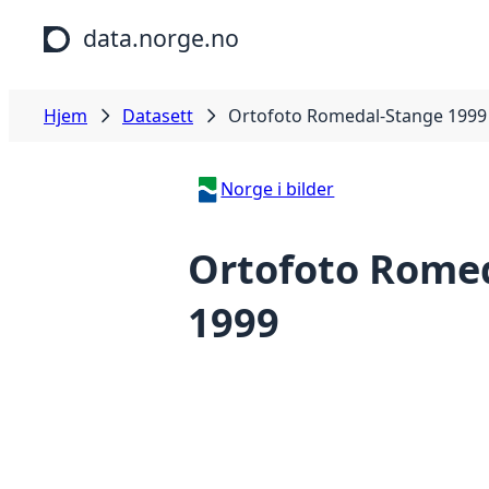
Hopp til hovedinnhold
data.norge.no
Hjem
Datasett
Ortofoto Romedal-Stange 1999
Norge i bilder
Ortofoto Rome
1999