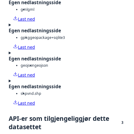
Egen nedlastningsside
gml
gml
Last ned
Egen nedlastningsside
gpkg
geopackage+sqlite3
Last ned
Egen nedlastningsside
geojson
geojson
Last ned
Egen nedlastningsside
shp
vnd.shp
Last ned
API-er som tilgjengeliggjør dette
3
datasettet