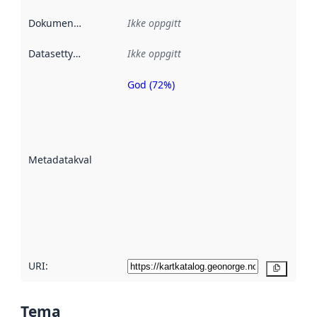
Dokumentasjon
:
Ikke oppgitt
Datasettype
:
Ikke oppgitt
God (72%)
Metadatakvalitet
er en indikator
på hvor godt
datasettene er
beskrevet ved
Metadatakvalitet
:
hjelp
avmetadata.
Les mer om
metadatakvalitet
her
URI:
Kopier
Tema