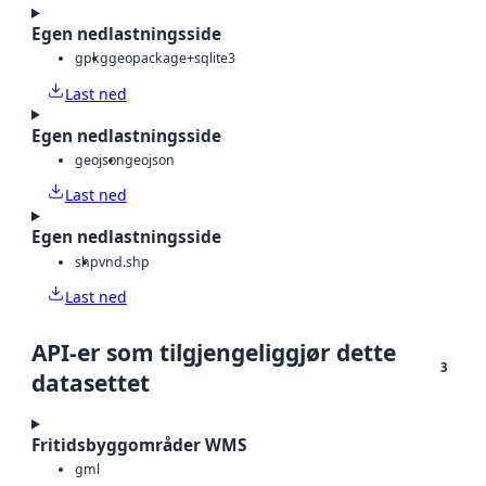
Egen nedlastningsside
gpkg
geopackage+sqlite3
Last ned
Egen nedlastningsside
geojson
geojson
Last ned
Egen nedlastningsside
shp
vnd.shp
Last ned
API-er som tilgjengeliggjør dette
3
datasettet
Fritidsbyggområder WMS
gml