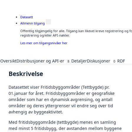
Datasett
Allmenn tilgang
Offentlig tilgjengelig for alle. Tilgang kan likevel kreve registrering o
registrering og/eller API-nøkler.
Les mer om tilgangsnivåer her
Oversikt
Distribusjoner og API-er
Detaljer
Diskusjoner
RDF
8
0
Beskrivelse
Datasettet viser Fritidsbyggområder (Tettbygde) pr.
01.januar for året. Fritidsbyggområder er geografiske
områder som har en dynamisk avgrensing, og antall
områder og deres yttergrenser vil endre seg over tid
avhengig av byggeaktivitet.
Med fritidsbyggområde (tettbygde) menes en samling
med minst 5 fritidsbygg, der avstanden mellom byggene