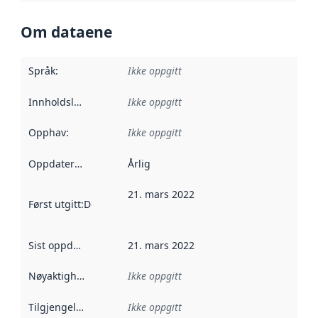
Om dataene
Språk
:
Ikke oppgitt
Innholdsleverandører
Ikke oppgitt
:
Opphav
:
Ikke oppgitt
Oppdateringsfrekvens
Årlig
:
21. mars 2022
Først utgitt
:
Denne datoen sier når dataene i dette datasettet 
Sist oppdatert
:
21. mars 2022
Nøyaktighet
:
Ikke oppgitt
Tilgjengelighet
:
Ikke oppgitt