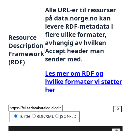
Alle URL-er til ressurser
på data.norge.no kan
levere RDF-metadata i
flere ulike formater,
Resource
avhengig av hvilken
Description
Accept header man
Framework
sender med.
(RDF)
Les mer om RDF og
hvilke formater vi støtter
her
Kopier
Turtle
RDF/XML
JSON-LD