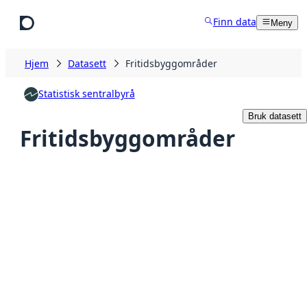
Hopp til hovedinnhold
Finn data
Meny
Hjem
Datasett
Fritidsbyggområder
Statistisk sentralbyrå
Bruk datasett
Fritidsbyggområder