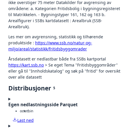
ikke overstiger 75 meter Datakilder for avgrensing av
områdene: a. Kategorien Fritidsbolig i bygningsregisteret
til Matrikkelen. - Bygningstyper 161, 162 og 163 b.
Arealfigurer i SSBs kartdatasett : Arealbruk (SSB-
Arealbruk).
Les mer om avgrensning, statistikk og tilhørende
produktside :
https://www.ssb.no/natur-og-
miljo/areal/statistikk/fritidsbyggomrader
Årsdatasett er nedlastbar både fra SSBs kartportal
https://kart.ssb.no
> Se eget Tema "Fritidsbyggområder"
eller gå til "Innholdskatalog" og søk på "fritid" for oversikt
over alle datasett
Distribusjoner
5
Egen nedlastningsside Parquet
octet
bin
Last ned