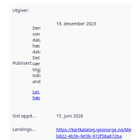
Utgiver
:
19. desember 2023
Denne datoen
sier når
datasettet ble
høstet av
data.norge.no.
Det kan ha
Publisert
:
vært
tilgjengelig
tidligere
andre steder.
Les mer om
høsting her
Sist oppdatert
:
15. juni 2026
Landingsside
:
https://kartkatalog.geonorge.no/Metad
b822-4b5b-9d3b-972f58a872ba