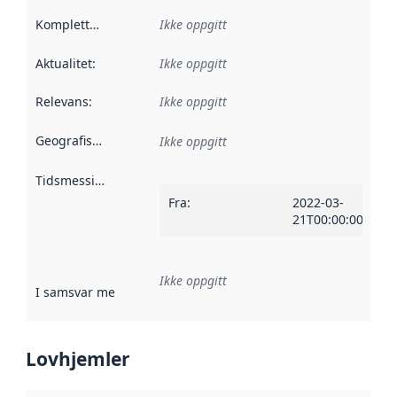
Kompletthet
:
Ikke oppgitt
Aktualitet
:
Ikke oppgitt
Relevans
:
Ikke oppgitt
Geografisk avgrensning
:
Ikke oppgitt
Tidsmessig avgrensning
:
Fra
:
2022-03-
21T00:00:00Z
Ikke oppgitt
I samsvar med
:
Referanse til en implementasjonsregel eller a
Lovhjemler