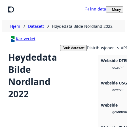
Hopp til hovedinnhold
Finn data
Meny
Hjem
Datasett
Høydedata Bilde Nordland 2022
Kartverket
Distribusjoner
API
Bruk datasett
5
Høydedata
Webside DTE
Bilde
bin
octet
Nordland
Webside US
bin
2022
octet
Webside
bin
geotiff