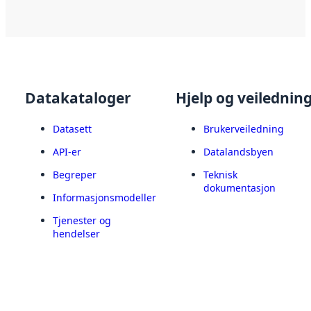
Datakataloger
Hjelp og veilednin
Datasett
Brukerveiledning
API-er
Datalandsbyen
Begreper
Teknisk
dokumentasjon
Informasjonsmodeller
Tjenester og
hendelser