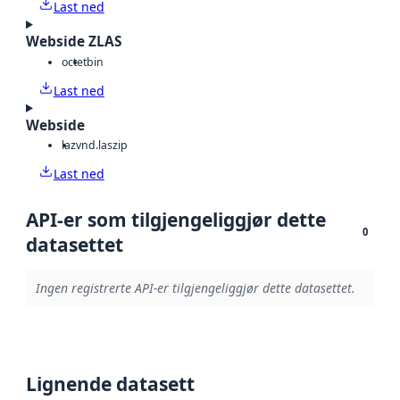
Last ned
Webside ZLAS
octet
bin
Last ned
Webside
laz
vnd.laszip
Last ned
API-er som tilgjengeliggjør dette
0
datasettet
Ingen registrerte API-er tilgjengeliggjør dette datasettet.
Lignende datasett