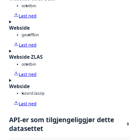
octet
bin
Last ned
Webside
geotiff
bin
Last ned
Webside ZLAS
octet
bin
Last ned
Webside
laz
vnd.laszip
Last ned
API-er som tilgjengeliggjør dette
0
datasettet