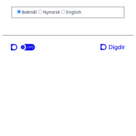
Bokmål
Nynorsk
English
en tjeneste fra