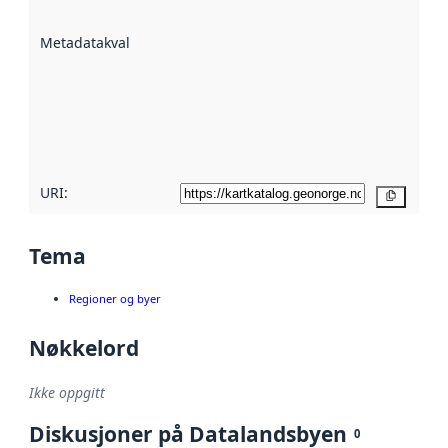
datasettene er
beskrevet ved
Metadatakvalitet
:
hjelp
avmetadata.
Les mer om
metadatakvalitet
her
URI:
Kopier
Tema
Regioner og byer
Nøkkelord
Ikke oppgitt
Diskusjoner på Datalandsbyen
0