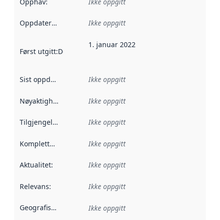
Opphav
:
Ikke oppgitt
Oppdateringsfrekvens
Ikke oppgitt
:
1. januar 2022
Først utgitt
:
Denne datoen sier når dataene i dette datasettet 
Sist oppdatert
:
Ikke oppgitt
Nøyaktighet
:
Ikke oppgitt
Tilgjengelighet
:
Ikke oppgitt
Kompletthet
:
Ikke oppgitt
Aktualitet
:
Ikke oppgitt
Relevans
:
Ikke oppgitt
Geografisk avgrensning
:
Ikke oppgitt