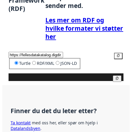
Framework
sender med.
(RDF)
Les mer om RDF og
hvilke formater vi støtter
her
Kopier
Turtle
RDF/XML
JSON-LD
Kopier
Finner du det du leter etter?
Ta kontakt
med oss her, eller spør om hjelp i
Datalandsbyen
.