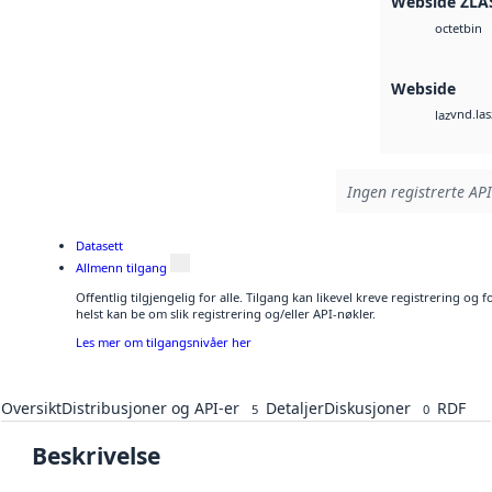
Webside ZLA
bin
octet
Webside
vnd.las
laz
Ingen registrerte API
Datasett
Allmenn tilgang
Offentlig tilgjengelig for alle. Tilgang kan likevel kreve registrering o
helst kan be om slik registrering og/eller API-nøkler.
Les mer om tilgangsnivåer her
Oversikt
Distribusjoner og API-er
Detaljer
Diskusjoner
RDF
5
0
Beskrivelse