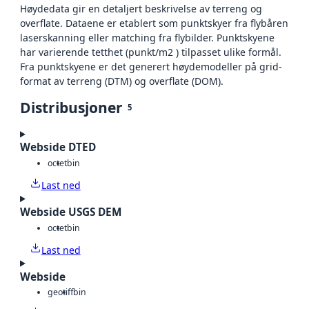
Høydedata gir en detaljert beskrivelse av terreng og
overflate. Dataene er etablert som punktskyer fra flybåren
laserskanning eller matching fra flybilder. Punktskyene
har varierende tetthet (punkt/m2 ) tilpasset ulike formål.
Fra punktskyene er det generert høydemodeller på grid-
format av terreng (DTM) og overflate (DOM).
Distribusjoner
5
Webside DTED
octet
bin
Last ned
Webside USGS DEM
octet
bin
Last ned
Webside
geotiff
bin