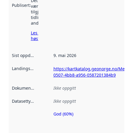
Det kan ha
Publisert
:
vært
tilgjengelig
tidligere
andre steder.
Les mer om
høsting her
Sist oppdatert
:
9. mai 2026
Landingsside
:
https://kartkatalog.geonorge.no/Metada
0507-4bb8-a956-0587201384b9
Dokumentasjon
:
Ikke oppgitt
Datasettype
:
Ikke oppgitt
God (60%)
Metadatakvalitet
er en indikator
på hvor godt