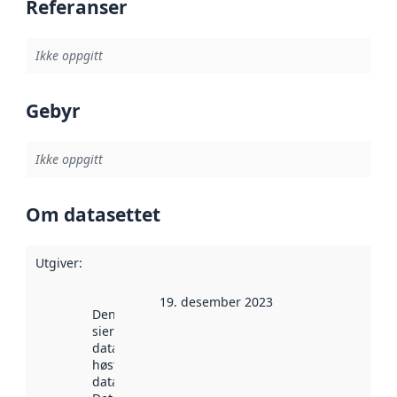
Referanser
Ikke oppgitt
Gebyr
Ikke oppgitt
Om datasettet
Utgiver
:
19. desember 2023
Denne datoen
sier når
datasettet ble
høstet av
data.norge.no.