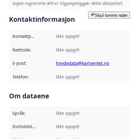
Ingen registrerte API-er tilgjengeliggjør dette datasettet.
Skjul tomme rader
Kontaktinformasjon
Kontaktpunkt
:
Ikke oppgitt
Nettside
:
Ikke oppgitt
E-post
:
hoydedata@kartverket.no
Telefon
:
Ikke oppgitt
Om dataene
Språk
:
Ikke oppgitt
Innholdsleverandører
Ikke oppgitt
: