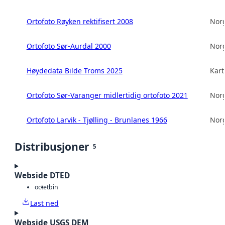
Ortofoto Røyken rektifisert 2008
Norg
Ortofoto Sør-Aurdal 2000
Norg
Høydedata Bilde Troms 2025
Kart
Ortofoto Sør-Varanger midlertidig ortofoto 2021
Norg
Ortofoto Larvik - Tjølling - Brunlanes 1966
Norg
Distribusjoner
5
Webside DTED
octet
bin
Last ned
Webside USGS DEM