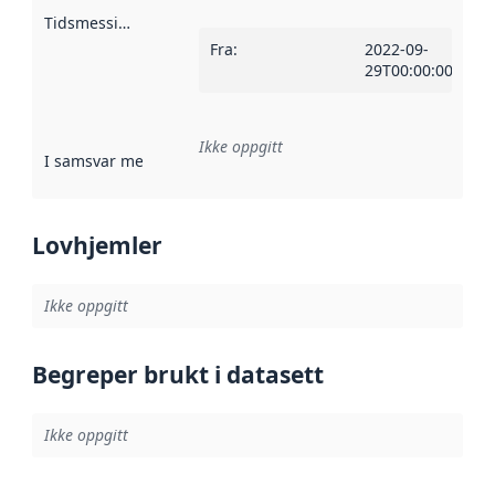
Tidsmessig avgrensning
:
Fra
:
2022-09-
29T00:00:00Z
Ikke oppgitt
I samsvar med
:
Referanse til en implementasjonsregel eller a
Lovhjemler
Ikke oppgitt
Begreper brukt i datasett
Ikke oppgitt