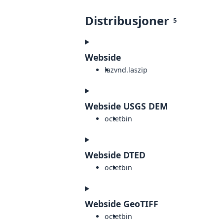
Distribusjoner
5
Webside
laz
vnd.laszip
Webside USGS DEM
octet
bin
Webside DTED
octet
bin
Webside GeoTIFF
octet
bin