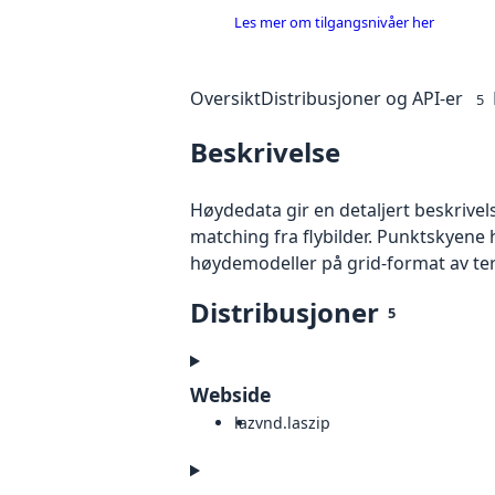
Les mer om tilgangsnivåer her
Oversikt
Distribusjoner og API-er
5
Beskrivelse
Høydedata gir en detaljert beskrivel
matching fra flybilder. Punktskyene 
høydemodeller på grid-format av te
Distribusjoner
5
Webside
laz
vnd.laszip