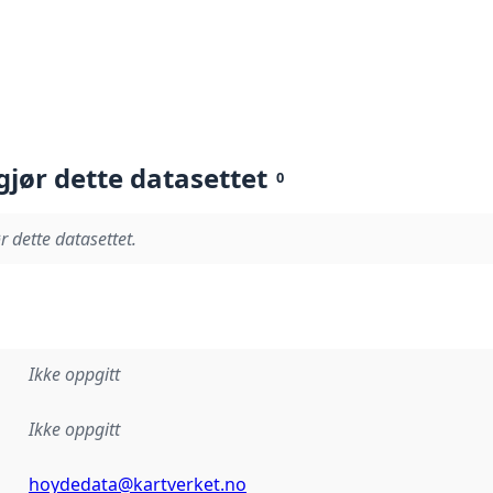
gjør dette datasettet
0
r dette datasettet.
Ikke oppgitt
Ikke oppgitt
hoydedata@kartverket.no