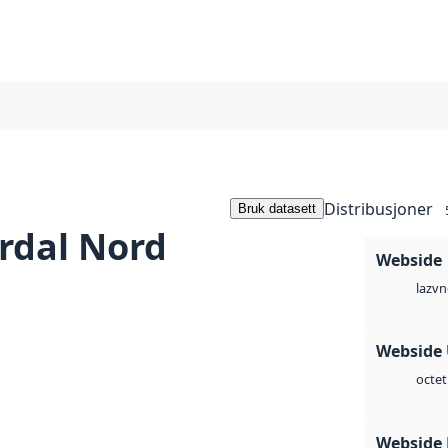
Distribusjoner
Bruk datasett
rdal Nord
Webside
vn
laz
Webside
octet
Webside