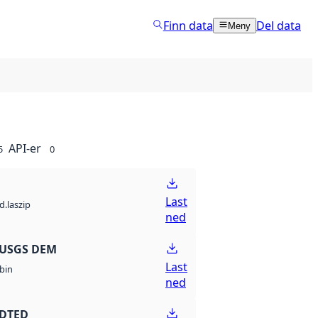
Finn data
Del data
Meny
API-er
5
0
Last
d.laszip
ned
 USGS DEM
Last
bin
ned
 DTED