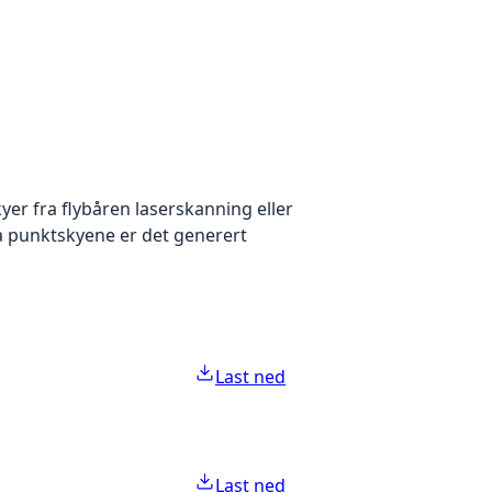
yer fra flybåren laserskanning eller
ra punktskyene er det generert
Last ned
Last ned