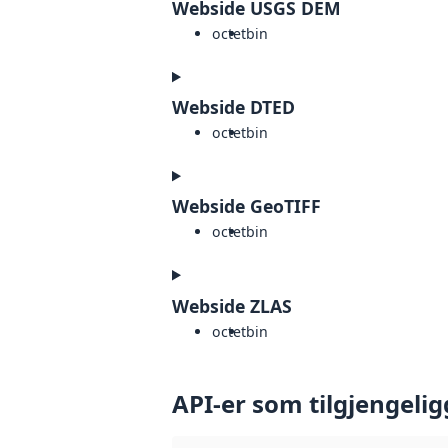
Webside USGS DEM
octet
bin
Webside DTED
octet
bin
Webside GeoTIFF
octet
bin
Webside ZLAS
octet
bin
API-er som tilgjengelig