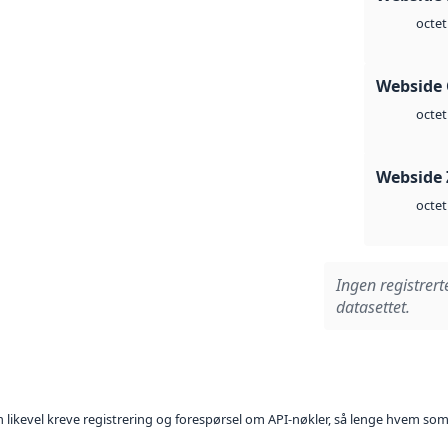
octet
Webside 
octet
Webside 
octet
Ingen registrert
datasettet.
kan likevel kreve registrering og forespørsel om API-nøkler, så lenge hvem som