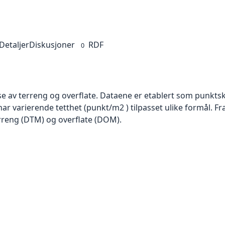
Detaljer
Diskusjoner
RDF
0
se av terreng og overflate. Dataene er etablert som punktsk
har varierende tetthet (punkt/m2 ) tilpasset ulike formål. F
rreng (DTM) og overflate (DOM).